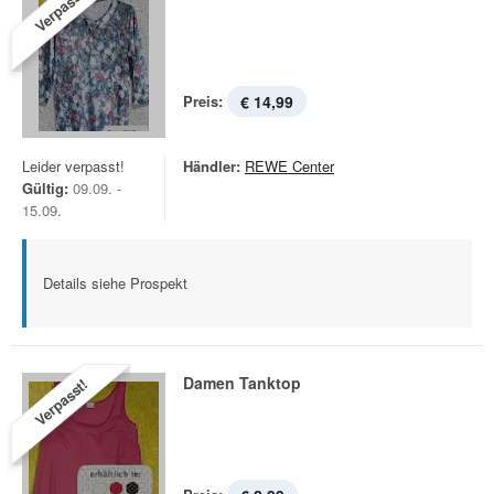
Verpasst!
Preis:
€ 14,99
Leider verpasst!
Händler:
REWE Center
Gültig:
09.09. -
15.09.
Details siehe Prospekt
Damen Tanktop
Verpasst!