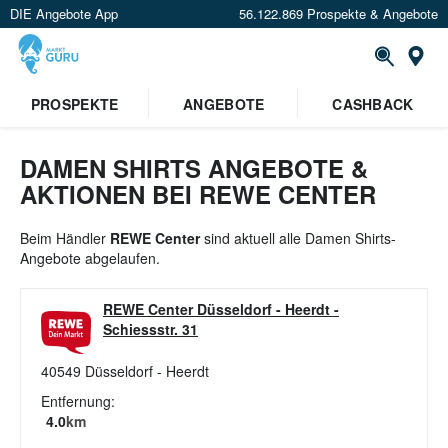
DIE Angebote App
56.122.869 Prospekte & Angebote
St
×
PROSPEKTE
ANGEBOTE
CASHBACK
Verrate uns deinen Standort um
Angebote in deiner Nähe
zu
sehen.
DAMEN SHIRTS ANGEBOTE &
AKTIONEN BEI REWE CENTER
Standort festlegen
Beim Händler
REWE Center
sind aktuell alle Damen Shirts-
Angebote abgelaufen.
REWE Center Düsseldorf - Heerdt
-
Schiessstr. 31
40549
Düsseldorf - Heerdt
Entfernung:
4.0
km