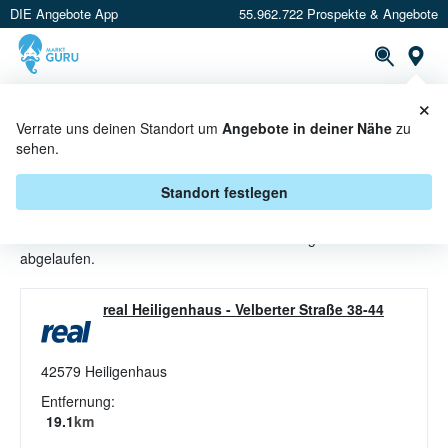
DIE Angebote App
55.962.722 Prospekte & Angebote
St
×
PROSPEKTE
ANGEBOTE
CASHBACK
Verrate uns deinen Standort um
Angebote in deiner Nähe
zu
sehen.
FARBEN ANGEBOTE & AKTIONEN
BEI REAL
Standort festlegen
Beim Händler
real
sind aktuell alle Farben-Angebote
abgelaufen.
real Heiligenhaus
-
Velberter Straße 38-44
42579
Heiligenhaus
Entfernung:
19.1
km