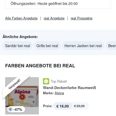
Öffnungszeiten:
Heute geöffnet bis 20:00
Alle
Farben
Angebote
real
Angebote
real
Prospekte
Ähnliche Angebote:
Sanitär bei real
Grills bei real
Herren Jacken bei real
Beer
FARBEN ANGEBOTE BEI REAL
Verpasst!
Top Rabatt
Wand-Deckenfarbe Raumweiß
Marke:
Alpina
Preis:
€ 16,00
€ 29,99
-
47
%