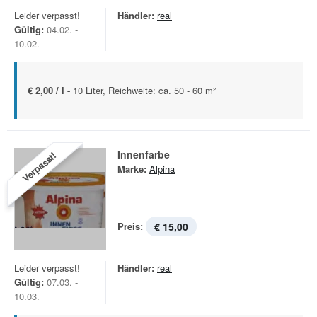
Leider verpasst!
Händler:
real
Gültig:
04.02. -
10.02.
€ 2,00 / l -
10 Liter, Reichweite: ca. 50 - 60 m²
Innenfarbe
Verpasst!
Marke:
Alpina
Preis:
€ 15,00
Leider verpasst!
Händler:
real
Gültig:
07.03. -
10.03.