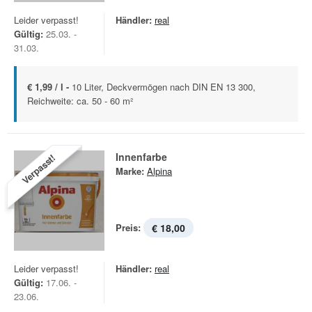
Leider verpasst!
Händler:
real
Gültig:
25.03. -
31.03.
€ 1,99 / l -
10 Liter, Deckvermögen nach DIN EN 13 300,
Reichweite: ca. 50 - 60 m²
Innenfarbe
Verpasst!
Marke:
Alpina
Preis:
€ 18,00
Leider verpasst!
Händler:
real
Gültig:
17.06. -
23.06.