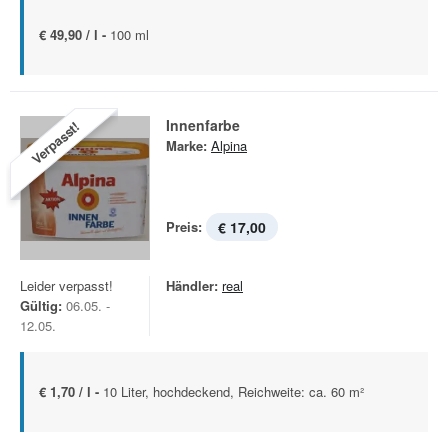
€ 49,90 / l -
100 ml
Innenfarbe
Verpasst!
Marke:
Alpina
Preis:
€ 17,00
Leider verpasst!
Händler:
real
Gültig:
06.05. -
12.05.
€ 1,70 / l -
10 Liter, hochdeckend, Reichweite: ca. 60 m²