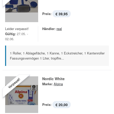
Preis:
€ 39,95
Leider verpasst!
Händler:
real
Gültig:
27.05. -
02.06.
1 Roller, 1 Ablagefläche, 1 Kanne, 1 Eckstreicher, 1 Kantenroller
Fassungsvermögen 1 Liter, tropffre...
Nordic White
Verpasst!
Marke:
Alpina
Preis:
€ 20,00