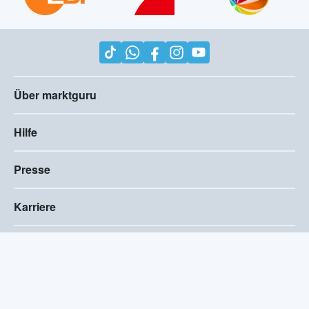
Über marktguru
Hilfe
Presse
Karriere
Impressum
AGB
Compliance
Barrierefreiheitserklärung
Datenschutz
Privatsphären-Einstellungen
2026
©
marktguru Deutschland GmbH