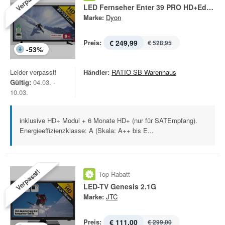
Verpasst!
LED Fernseher Enter 39 PRO HD+Edition
Marke:
Dyon
Preis:
€ 249,99
€ 528,95
-
53
%
Leider verpasst!
Händler:
RATIO SB Warenhaus
Gültig:
04.03. -
10.03.
inklusive HD+ Modul + 6 Monate HD+ (nur für SATEmpfang).
Energieeffizienzklasse: A (Skala: A++ bis E...
Verpasst!
Top Rabatt
LED-TV Genesis 2.1G
Marke:
JTC
Preis:
€ 111,00
€ 299,00