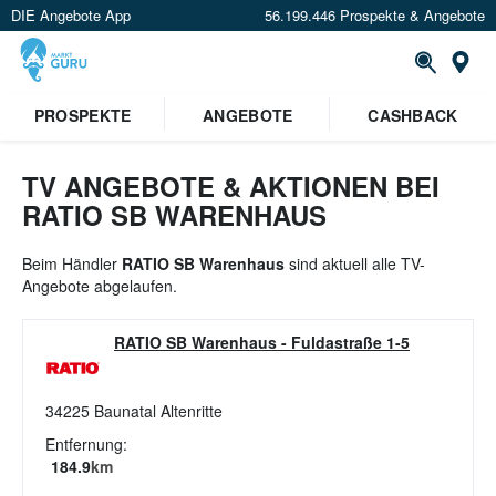
DIE Angebote App
56.199.446 Prospekte & Angebote
St
×
PROSPEKTE
ANGEBOTE
CASHBACK
Verrate uns deinen Standort um
Angebote in deiner Nähe
zu
sehen.
TV ANGEBOTE & AKTIONEN BEI
RATIO SB WARENHAUS
Standort festlegen
Beim Händler
RATIO SB Warenhaus
sind aktuell alle TV-
Angebote abgelaufen.
RATIO SB Warenhaus
-
Fuldastraße 1-5
34225
Baunatal Altenritte
Entfernung:
184.9
km