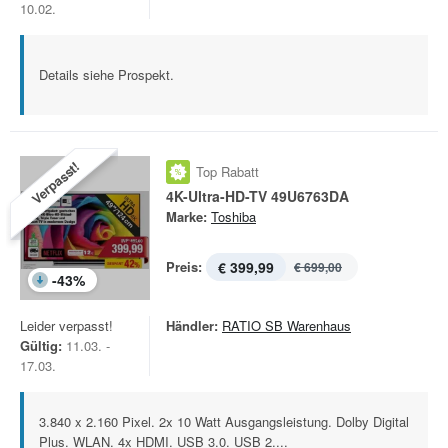
10.02.
Details siehe Prospekt.
Verpasst!
Top Rabatt
4K-Ultra-HD-TV 49U6763DA
Marke:
Toshiba
Preis:
€ 399,99
€ 699,00
-
43
%
Leider verpasst!
Händler:
RATIO SB Warenhaus
Gültig:
11.03. -
17.03.
3.840 x 2.160 Pixel. 2x 10 Watt Ausgangsleistung. Dolby Digital
Plus. WLAN. 4x HDMI. USB 3.0. USB 2....