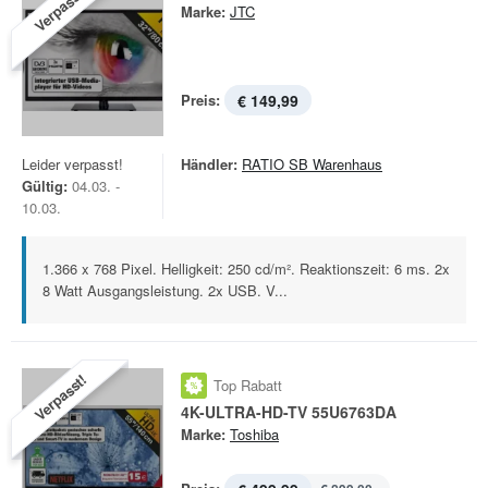
Verpasst!
Marke:
JTC
Preis:
€ 149,99
Leider verpasst!
Händler:
RATIO SB Warenhaus
Gültig:
04.03. -
10.03.
1.366 x 768 Pixel. Helligkeit: 250 cd/m². Reaktionszeit: 6 ms. 2x
8 Watt Ausgangsleistung. 2x USB. V...
Verpasst!
Top Rabatt
4K-ULTRA-HD-TV 55U6763DA
Marke:
Toshiba