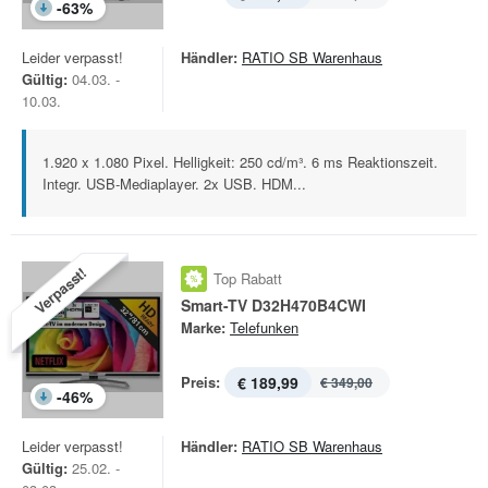
-
63
%
Leider verpasst!
Händler:
RATIO SB Warenhaus
Gültig:
04.03. -
10.03.
1.920 x 1.080 Pixel. Helligkeit: 250 cd/m³. 6 ms Reaktionszeit.
Integr. USB-Mediaplayer. 2x USB. HDM...
Verpasst!
Top Rabatt
Smart-TV D32H470B4CWI
Marke:
Telefunken
Preis:
€ 189,99
€ 349,00
-
46
%
Leider verpasst!
Händler:
RATIO SB Warenhaus
Gültig:
25.02. -