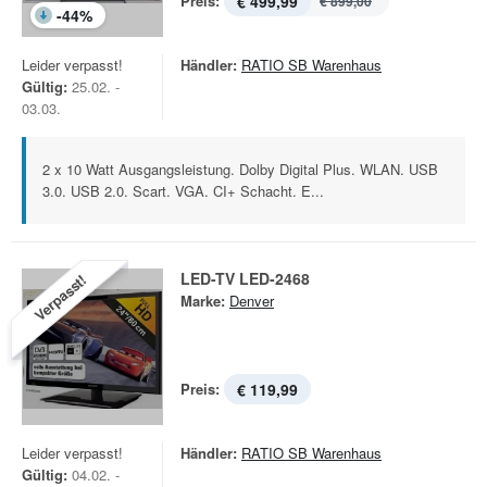
Preis:
€ 499,99
€ 899,00
-
44
%
Leider verpasst!
Händler:
RATIO SB Warenhaus
Gültig:
25.02. -
03.03.
2 x 10 Watt Ausgangsleistung. Dolby Digital Plus. WLAN. USB
3.0. USB 2.0. Scart. VGA. CI+ Schacht. E...
LED-TV LED-2468
Verpasst!
Marke:
Denver
Preis:
€ 119,99
Leider verpasst!
Händler:
RATIO SB Warenhaus
Gültig:
04.02. -