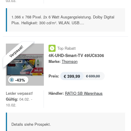
03.03.
1.366 x 768 Pixel. 2x 6 Watt Ausgangsleistung. Dolby Digital
Plus. Helligkeit: 300 cd/m². WLAN. USB....
Verpasst!
Top Rabatt
4K-UHD-Smart-TV 49UC6306
Marke:
Thomson
Preis:
€ 399,99
€ 699,00
-
43
%
Leider verpasst!
Händler:
RATIO SB Warenhaus
Gültig:
04.02. -
10.02.
Details siehe Prospekt.