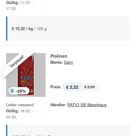
Gültig:
11.02. -
17.02.
€ 10,32 / kg -
125 g
Pralinen
Verpasst!
Marke:
Daim
Preis:
€ 2,22
€ 2,99
-
26
%
Leider verpasst!
Händler:
RATIO SB Warenhaus
Gültig:
18.02. -
24.02.