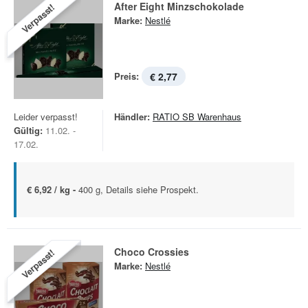
After Eight Minzschokolade
Verpasst!
Marke:
Nestlé
Preis:
€ 2,77
Leider verpasst!
Händler:
RATIO SB Warenhaus
Gültig:
11.02. -
17.02.
€ 6,92 / kg -
400 g, Details siehe Prospekt.
Choco Crossies
Verpasst!
Marke:
Nestlé