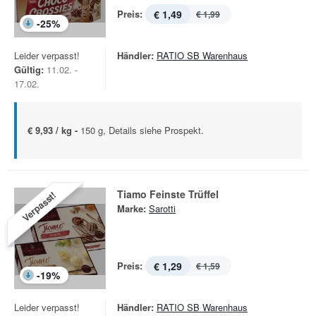
Preis:
€ 1,49
€ 1,99
-
25
%
Leider verpasst!
Händler:
RATIO SB Warenhaus
Gültig:
11.02. -
17.02.
€ 9,93 / kg -
150 g, Details siehe Prospekt.
Tiamo Feinste Trüffel
Verpasst!
Marke:
Sarotti
Preis:
€ 1,29
€ 1,59
-
19
%
Leider verpasst!
Händler:
RATIO SB Warenhaus