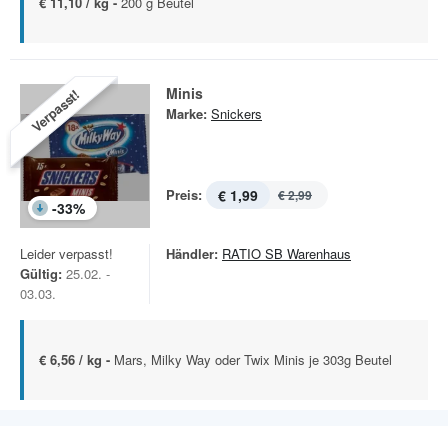
€ 11,10 / kg -
200 g Beutel
Minis
Verpasst!
Marke:
Snickers
Preis:
€ 1,99
€ 2,99
-
33
%
Leider verpasst!
Händler:
RATIO SB Warenhaus
Gültig:
25.02. -
03.03.
€ 6,56 / kg -
Mars, Milky Way oder Twix Minis je 303g Beutel