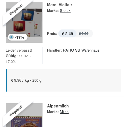
Merci Vielfalt
Verpasst!
Marke:
Storck
Preis:
€ 2,49
€ 2,99
-
17
%
Leider verpasst!
Händler:
RATIO SB Warenhaus
Gültig:
11.02. -
17.02.
€ 9,96 / kg -
250 g
Alpenmilch
Verpasst!
Marke:
Milka