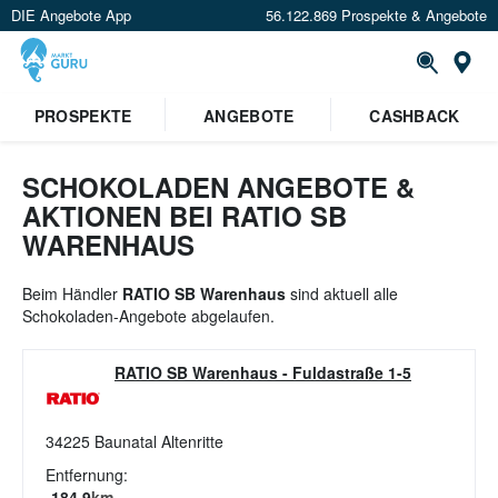
DIE Angebote App
56.122.869 Prospekte & Angebote
St
×
PROSPEKTE
ANGEBOTE
CASHBACK
Verrate uns deinen Standort um
Angebote in deiner Nähe
zu
sehen.
SCHOKOLADEN ANGEBOTE &
AKTIONEN BEI RATIO SB
Standort festlegen
WARENHAUS
Beim Händler
RATIO SB Warenhaus
sind aktuell alle
Schokoladen-Angebote abgelaufen.
RATIO SB Warenhaus
-
Fuldastraße 1-5
34225
Baunatal Altenritte
Entfernung:
184.9
km