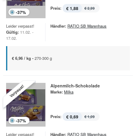
Preis:
€ 1,88
€ 2,99
-
37
%
Leider verpasst!
Händler:
RATIO SB Warenhaus
Gültig:
11.02. -
17.02.
€ 6,96 / kg -
270-300 g
Alpenmilch-Schokolade
Verpasst!
Marke:
Milka
Preis:
€ 0,69
€ 1,09
-
37
%
Leider verpasst!
Händler:
RATIO SB Warenhaus