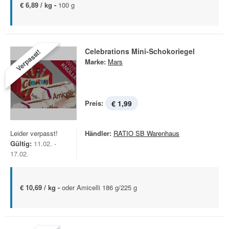
€ 6,89 / kg -
100 g
Celebrations Mini-Schokoriegel
Verpasst!
Marke:
Mars
Preis:
€ 1,99
Leider verpasst!
Händler:
RATIO SB Warenhaus
Gültig:
11.02. -
17.02.
€ 10,69 / kg -
oder Amicelli 186 g/225 g