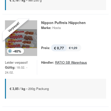
€ 5,16 / kg -
9er/250 g
Nippon Puffreis Häppchen
Verpasst!
Marke:
Hosta
Preis:
€ 0,77
€ 1,29
-
40
%
Leider verpasst!
Händler:
RATIO SB Warenhaus
Gültig:
18.02. -
24.02.
€ 3,85 / kg -
200g Packung