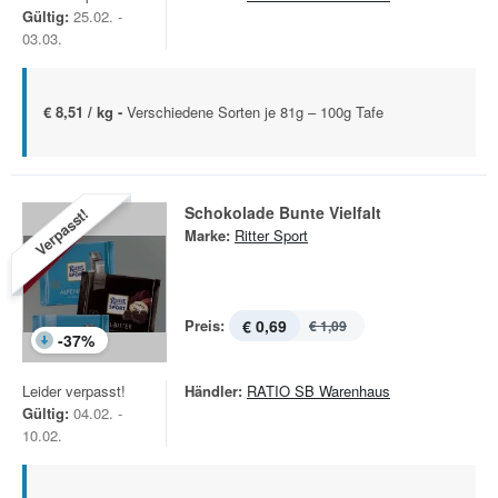
Gültig:
25.02. -
03.03.
€ 8,51 / kg -
Verschiedene Sorten je 81g – 100g Tafe
Schokolade Bunte Vielfalt
Verpasst!
Marke:
Ritter Sport
Preis:
€ 0,69
€ 1,09
-
37
%
Leider verpasst!
Händler:
RATIO SB Warenhaus
Gültig:
04.02. -
10.02.