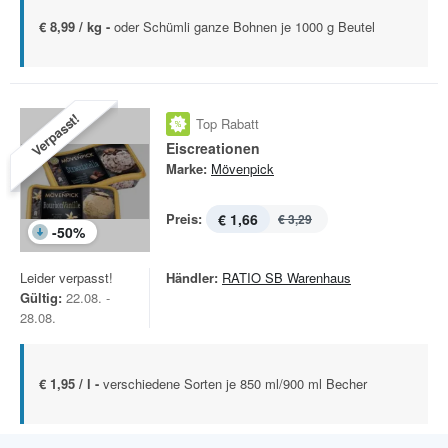
€ 8,99 / kg -
oder Schümli ganze Bohnen je 1000 g Beutel
Verpasst!
Top Rabatt
Eiscreationen
Marke:
Mövenpick
Preis:
€ 1,66
€ 3,29
-
50
%
Leider verpasst!
Händler:
RATIO SB Warenhaus
Gültig:
22.08. -
28.08.
€ 1,95 / l -
verschiedene Sorten je 850 ml/900 ml Becher