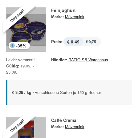
Feinjoghurt
Verpasst!
Marke:
Mövenpick
Preis:
€ 0,49
€ 0,75
-
35
%
Leider verpasst!
Händler:
RATIO SB Warenhaus
Gültig:
19.09. -
25.09.
€ 3,26 / kg -
verschiedene Sorten je 150 g Becher
Caffè Crema
Verpasst!
Marke:
Mövenpick