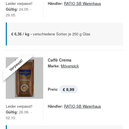
Leider verpasst!
Händler:
RATIO SB Warenhaus
Gültig:
24.05. -
29.05.
€ 6,36 / kg -
verschiedene Sorten je 250 g Glas
Caffè Crema
Verpasst!
Marke:
Mövenpick
Preis:
€ 8,99
Leider verpasst!
Händler:
RATIO SB Warenhaus
Gültig:
26.09. -
02.10.