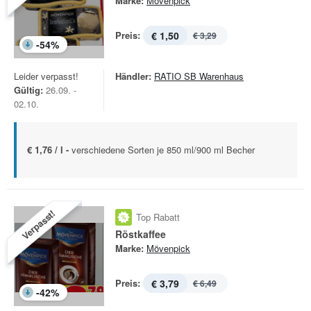
Marke:
Mövenpick
Preis:
€ 1,50
€ 3,29
-
54
%
Leider verpasst!
Händler:
RATIO SB Warenhaus
Gültig:
26.09. -
02.10.
€ 1,76 / l -
verschiedene Sorten je 850 ml/900 ml Becher
Verpasst!
Top Rabatt
Röstkaffee
Marke:
Mövenpick
Preis:
€ 3,79
€ 6,49
-
42
%