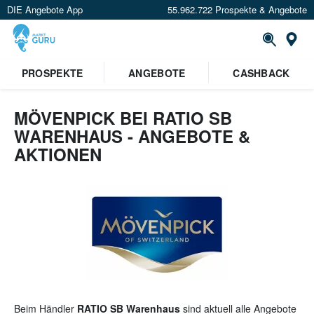
DIE Angebote App
55.962.722 Prospekte & Angebote
St
×
PROSPEKTE
ANGEBOTE
CASHBACK
Verrate uns deinen Standort um
Angebote in deiner Nähe
zu
sehen.
MÖVENPICK BEI RATIO SB
WARENHAUS - ANGEBOTE &
Standort festlegen
AKTIONEN
Beim Händler
RATIO SB Warenhaus
sind aktuell alle Angebote