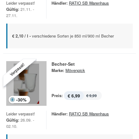
Leider verpasst!
Händler:
RATIO SB Warenhaus
Gültig:
21.11. -
27.11.
€ 2,10 / l -
verschiedene Sorten je 850 ml/900 ml Becher
Becher-Set
Verpasst!
Marke:
Mövenpick
Preis:
€ 6,99
€ 9,99
-
30
%
Leider verpasst!
Händler:
RATIO SB Warenhaus
Gültig:
26.09. -
02.10.