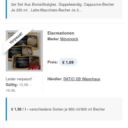
2er Set Aus Borosilikatglas. Doppelwandig. Cappucino-Becher
Je 250 ml . Latte-Macchiato-Becher Je 3...
Eiscreationen
Verpasst!
Marke:
Mövenpick
Preis:
€ 1,69
Leider verpasst!
Händler:
RATIO SB Warenhaus
Gültig:
13.06. -
19.06.
€ 1,98 / l -
verschiedene Sorten je 850 ml/900 ml Becher