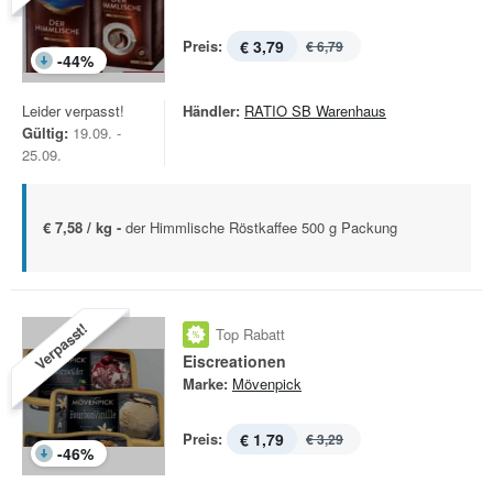
Preis:
€ 3,79
€ 6,79
-
44
%
Leider verpasst!
Händler:
RATIO SB Warenhaus
Gültig:
19.09. -
25.09.
€ 7,58 / kg -
der Himmlische Röstkaffee 500 g Packung
Verpasst!
Top Rabatt
Eiscreationen
Marke:
Mövenpick
Preis:
€ 1,79
€ 3,29
-
46
%