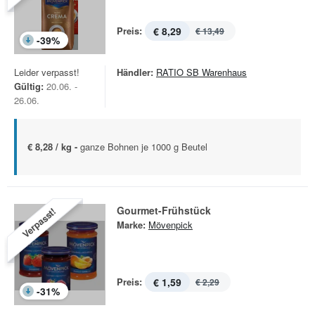
Preis:
€ 8,29
€ 13,49
-
39
%
Leider verpasst!
Händler:
RATIO SB Warenhaus
Gültig:
20.06. -
26.06.
€ 8,28 / kg -
ganze Bohnen je 1000 g Beutel
Gourmet-Frühstück
Verpasst!
Marke:
Mövenpick
Preis:
€ 1,59
€ 2,29
-
31
%