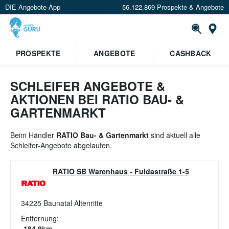
DIE Angebote App
56.122.869 Prospekte & Angebote
St
PROSPEKTE
ANGEBOTE
CASHBACK
SCHLEIFER ANGEBOTE &
AKTIONEN BEI RATIO BAU- &
GARTENMARKT
Beim Händler
RATIO Bau- & Gartenmarkt
sind aktuell alle
Schleifer-Angebote abgelaufen.
RATIO SB Warenhaus
-
Fuldastraße 1-5
34225
Baunatal Altenritte
Entfernung:
184.9
km