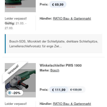
Preis:
€ 69,99
Leider verpasst!
Händler:
RATIO Bau- & Gartenmarkt
Gültig:
21.03. -
27.03.
Bosch-SDS, Microklett der Schleifplatte, drehbare Schleifspitze,
Lamellenschleifvorsatz für enge Zwi...
Winkelschleifer PWS 1900
Verpasst!
Marke:
Bosch
Preis:
€ 111,99
€ 139,99
-
20
%
Leider verpasst!
Händler:
RATIO Bau- & Gartenmarkt