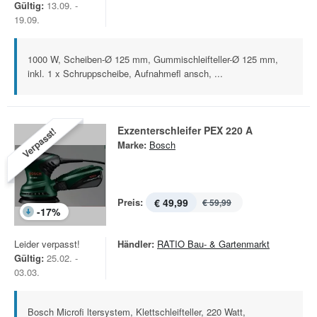
Gültig:
13.09. -
19.09.
1000 W, Scheiben-Ø 125 mm, Gummischleifteller-Ø 125 mm,
inkl. 1 x Schruppscheibe, Aufnahmefl ansch, ...
Exzenterschleifer PEX 220 A
Verpasst!
Marke:
Bosch
Preis:
€ 49,99
€ 59,99
-
17
%
Leider verpasst!
Händler:
RATIO Bau- & Gartenmarkt
Gültig:
25.02. -
03.03.
Bosch Microfi ltersystem, Klettschleifteller, 220 Watt,