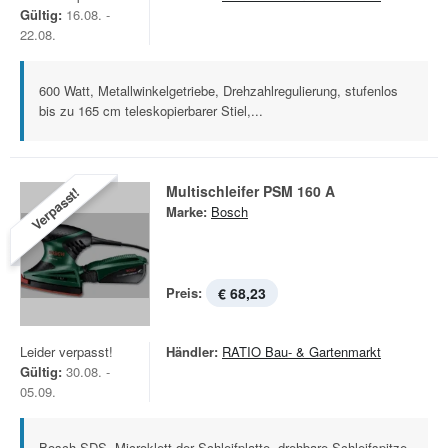
Gültig:
16.08. -
22.08.
600 Watt, Metallwinkelgetriebe, Drehzahlregulierung, stufenlos
bis zu 165 cm teleskopierbarer Stiel,...
Multischleifer PSM 160 A
Verpasst!
Marke:
Bosch
Preis:
€ 68,23
Leider verpasst!
Händler:
RATIO Bau- & Gartenmarkt
Gültig:
30.08. -
05.09.
Bosch-SDS, Microklett der Schleifplatte, drehbare Schleifspitze,