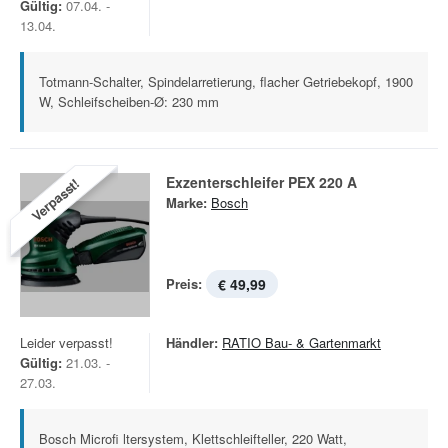
Gültig:
07.04. -
13.04.
Totmann-Schalter, Spindelarretierung, flacher Getriebekopf, 1900
W, Schleifscheiben-Ø: 230 mm
Exzenterschleifer PEX 220 A
Verpasst!
Marke:
Bosch
Preis:
€ 49,99
Leider verpasst!
Händler:
RATIO Bau- & Gartenmarkt
Gültig:
21.03. -
27.03.
Bosch Microfi ltersystem, Klettschleifteller, 220 Watt,