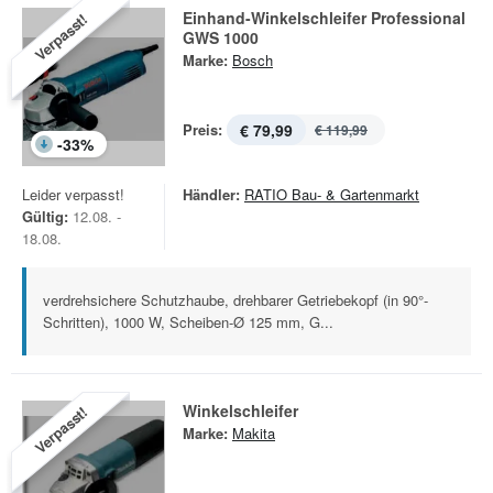
Einhand-Winkelschleifer Professional
Verpasst!
GWS 1000
Marke:
Bosch
Preis:
€ 79,99
€ 119,99
-
33
%
Leider verpasst!
Händler:
RATIO Bau- & Gartenmarkt
Gültig:
12.08. -
18.08.
verdrehsichere Schutzhaube, drehbarer Getriebekopf (in 90°-
Schritten), 1000 W, Scheiben-Ø 125 mm, G...
Winkelschleifer
Verpasst!
Marke:
Makita