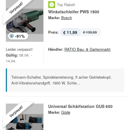
Verpasst!
Top Rabatt
Winkelschleifer PWS 1900
Marke:
Bosch
Preis:
€ 11,99
€ 139,99
-
91
%
Leider verpasst!
Händler:
RATIO Bau- & Gartenmarkt
Gültig:
08.04. -
14.04.
Totmann-Schalter, Spindelarretierung, fl acher Getriebekopf,
Anti-Vibrationshandgriff, 1900 W, Schle...
Universal Schärfstation GUS 650
Verpasst!
Marke:
Güde