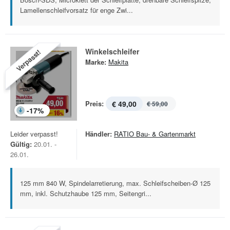
Lamellenschleifvorsatz für enge Zwi...
Winkelschleifer
Verpasst!
Marke:
Makita
Preis:
€ 49,00
€ 59,00
-
17
%
Leider verpasst!
Händler:
RATIO Bau- & Gartenmarkt
Gültig:
20.01. -
26.01.
125 mm 840 W, Spindelarretierung, max. Schleifscheiben-Ø 125
mm, inkl. Schutzhaube 125 mm, Seitengri...