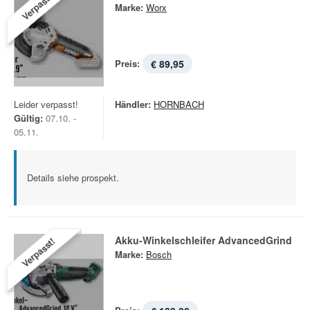
Verpasst!
Marke:
Worx
Preis:
€ 89,95
Leider verpasst!
Händler:
HORNBACH
Gültig:
07.10. -
05.11.
Details siehe prospekt.
Akku-Winkelschleifer AdvancedGrind
Verpasst!
Marke:
Bosch