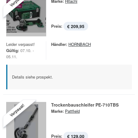
Verpasst!
Marke:
Hitachi
Preis:
€ 209,95
Leider verpasst!
Händler:
HORNBACH
Gültig:
07.10. -
05.11.
Details siehe prospekt.
Trockenbauschleifer PE-710TBS
Verpasst!
Marke:
Pattfield
Preis:
€ 129,00