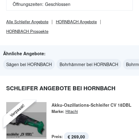
Öffnungszeiten:
Geschlossen
Alle
Schleifer
Angebote
HORNBACH
Angebote
HORNBACH
Prospekte
Ähnliche Angebote:
Sägen bei HORNBACH
Bohrhämmer bei HORNBACH
Bohrm
SCHLEIFER ANGEBOTE BEI HORNBACH
Akku-Oszillations-Schleifer CV 18DBL
Verpasst!
Marke:
Hitachi
Preis:
€ 269,00