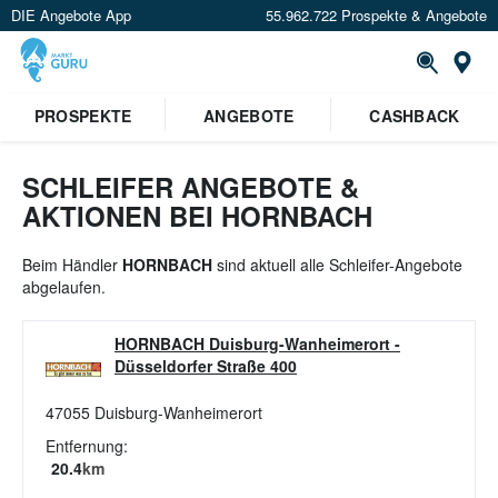
DIE Angebote App
55.962.722 Prospekte & Angebote
St
×
PROSPEKTE
ANGEBOTE
CASHBACK
Verrate uns deinen Standort um
Angebote in deiner Nähe
zu
sehen.
SCHLEIFER ANGEBOTE &
AKTIONEN BEI HORNBACH
Standort festlegen
Beim Händler
HORNBACH
sind aktuell alle Schleifer-Angebote
abgelaufen.
HORNBACH Duisburg-Wanheimerort
-
Düsseldorfer Straße 400
47055
Duisburg-Wanheimerort
Entfernung:
20.4
km