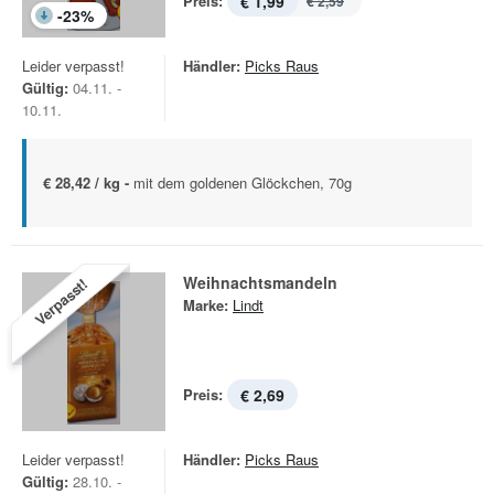
Preis:
€ 1,99
€ 2,59
-
23
%
Leider verpasst!
Händler:
Picks Raus
Gültig:
04.11. -
10.11.
€ 28,42 / kg -
mit dem goldenen Glöckchen, 70g
Weihnachtsmandeln
Verpasst!
Marke:
Lindt
Preis:
€ 2,69
Leider verpasst!
Händler:
Picks Raus
Gültig:
28.10. -