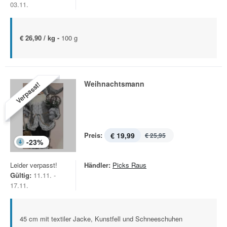
03.11.
€ 26,90 / kg -
100 g
Weihnachtsmann
Verpasst!
Preis:
€ 19,99
€ 25,95
-
23
%
Leider verpasst!
Händler:
Picks Raus
Gültig:
11.11. -
17.11.
45 cm mit textiler Jacke, Kunstfell und Schneeschuhen