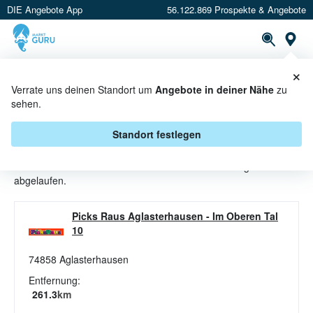
DIE Angebote App
56.122.869 Prospekte & Angebote
St
×
PROSPEKTE
ANGEBOTE
CASHBACK
Verrate uns deinen Standort um
Angebote in deiner Nähe
zu
sehen.
XMAS ANGEBOTE & AKTIONEN
BEI PICKS RAUS
Standort festlegen
Beim Händler
Picks Raus
sind aktuell alle Xmas-Angebote
abgelaufen.
Picks Raus Aglasterhausen
-
Im Oberen Tal
10
74858
Aglasterhausen
Entfernung:
261.3
km