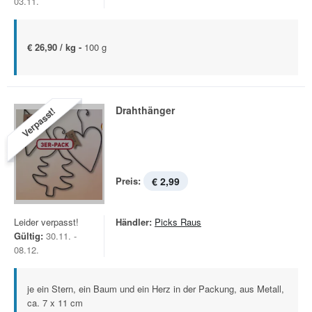
03.11.
€ 26,90 / kg -
100 g
Drahthänger
Verpasst!
Preis:
€ 2,99
Leider verpasst!
Händler:
Picks Raus
Gültig:
30.11. -
08.12.
je ein Stern, ein Baum und ein Herz in der Packung, aus Metall,
ca. 7 x 11 cm