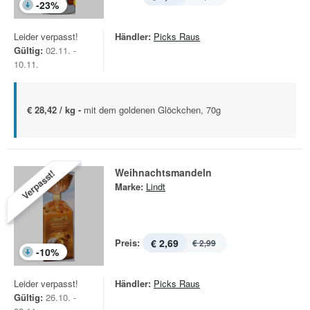
-
23
%
Leider verpasst!
Händler:
Picks Raus
Gültig:
02.11. -
10.11.
€ 28,42 / kg -
mit dem goldenen Glöckchen, 70g
Weihnachtsmandeln
Verpasst!
Marke:
Lindt
Preis:
€ 2,69
€ 2,99
-
10
%
Leider verpasst!
Händler:
Picks Raus
Gültig:
26.10. -