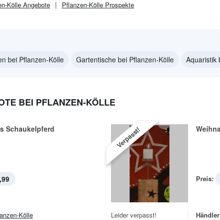
en-Kölle
Angebote
Pflanzen-Kölle
Prospekte
n bei Pflanzen-Kölle
Gartentische bei Pflanzen-Kölle
Aquaristik 
TE BEI PFLANZEN-KÖLLE
s Schaukelpferd
Weihna
Verpasst!
,99
Preis:
lanzen-Kölle
Leider verpasst!
Händler