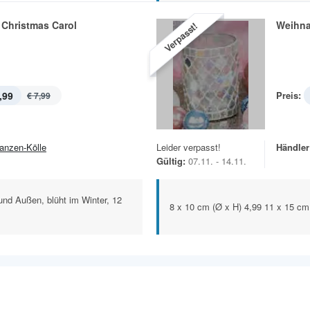
 Christmas Carol
Weihna
Verpasst!
,99
Preis:
€ 7,99
lanzen-Kölle
Leider verpasst!
Händler
Gültig:
07.11. - 14.11.
n und Außen, blüht im Winter, 12
8 x 10 cm (Ø x H) 4,99 11 x 15 cm