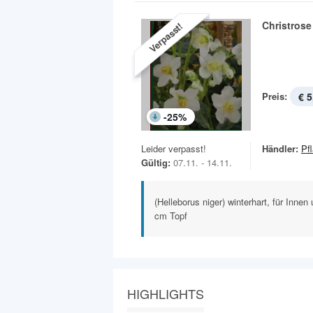
Christrose
Verpasst!
Preis:
€ 5
-
25
%
Leider verpasst!
Händler:
Pf
Gültig:
07.11. - 14.11.
(Helleborus niger) winterhart, für Inne
cm Topf
HIGHLIGHTS