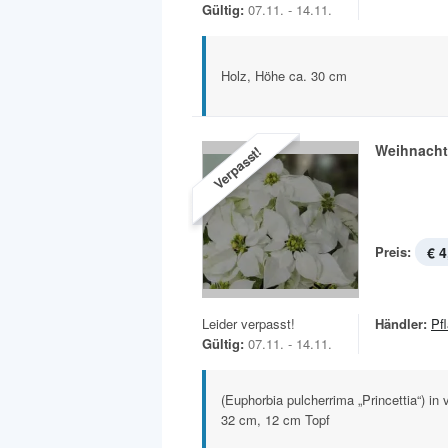
Gültig:
07.11. - 14.11.
Holz, Höhe ca. 30 cm
Weihnachts
Verpasst!
Preis:
€ 4
Leider verpasst!
Händler:
Pf
Gültig:
07.11. - 14.11.
(Euphorbia pulcherrima „Princettia“) i
32 cm, 12 cm Topf