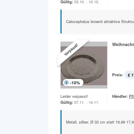
Gültig:
03.10. - 10.10.
Calocephalus brownii attraktive Strukt
Weihnachts
Verpasst!
Preis:
€ 1
-
10
%
Leider verpasst!
Händler:
Pf
Gültig:
07.11. - 14.11.
Metall, silber, Ø 32 cm statt 19,99 17,