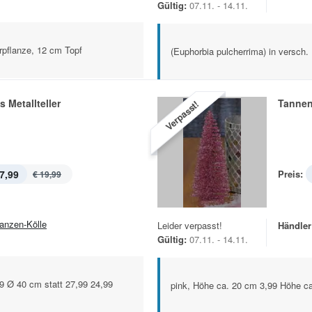
Gültig:
07.11. - 14.11.
urpflanze, 12 cm Topf
(Euphorbia pulcherrima) in versch.
 Metallteller
Tannen
Verpasst!
7,99
Preis:
€ 19,99
lanzen-Kölle
Leider verpasst!
Händler
Gültig:
07.11. - 14.11.
99 Ø 40 cm statt 27,99 24,99
pink, Höhe ca. 20 cm 3,99 Höhe c