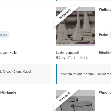
Weihna
Verpasst!
9,99
Preis:
lanzen-Kölle
Leider verpasst!
Händler
Gültig:
07.11. - 14.11.
ht, Ø ca. 45 cm; Kabel
oder Baum aus Keramik, schwarz-
l-Girlande
Windli
Verpasst!