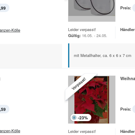
,99
Preis:
Leider verpasst!
Händler
lanzen-Kölle
Gültig:
16.05. - 24.05.
mit Metallhalter, ca. 6 x 6 x 7 cm
t
Weihna
Verpasst!
,59
Preis:
-
23
%
lanzen-Kölle
Leider verpasst!
Händler