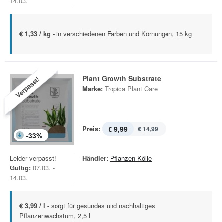
14.03.
€ 1,33 / kg -
in verschiedenen Farben und Körnungen, 15 kg
Plant Growth Substrate
Verpasst!
Marke:
Tropica Plant Care
Preis:
€ 9,99
€ 14,99
-
33
%
Leider verpasst!
Händler:
Pflanzen-Kölle
Gültig:
07.03. -
14.03.
€ 3,99 / l -
sorgt für gesundes und nachhaltiges
Pflanzenwachstum, 2,5 l