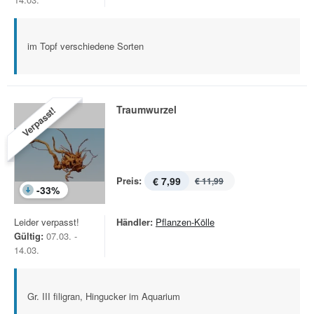
im Topf verschiedene Sorten
Traumwurzel
Verpasst!
Preis:
€ 7,99
€ 11,99
-
33
%
Leider verpasst!
Händler:
Pflanzen-Kölle
Gültig:
07.03. -
14.03.
Gr. III filigran, Hingucker im Aquarium