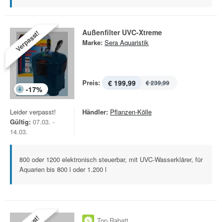
Außenfilter UVC-Xtreme
Verpasst!
Marke:
Sera Aquaristik
Preis:
€ 199,99
€ 239,99
-
17
%
Leider verpasst!
Händler:
Pflanzen-Kölle
Gültig:
07.03. -
14.03.
800 oder 1200 elektronisch steuerbar, mit UVC-Wasserklärer, für
Aquarien bis 800 l oder 1.200 l
Top Rabatt