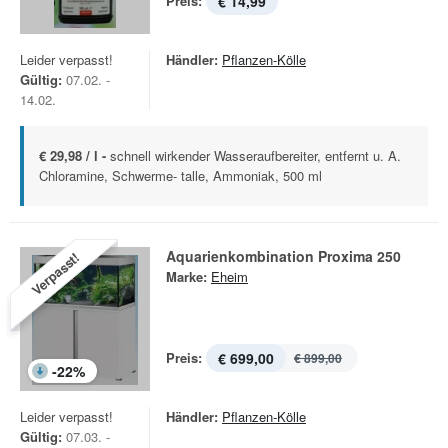
Preis:
€ 14,99
Leider verpasst!
Händler:
Pflanzen-Kölle
Gültig:
07.02. -
14.02.
€ 29,98 / l -
schnell wirkender Wasseraufbereiter, entfernt u. A.
Chloramine, Schwerme- talle, Ammoniak, 500 ml
Aquarienkombination Proxima 250
Verpasst!
Marke:
Eheim
Preis:
€ 699,00
€ 899,00
-
22
%
Leider verpasst!
Händler:
Pflanzen-Kölle
Gültig:
07.03. -