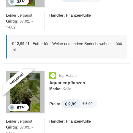
-
35
%
Leider verpasst!
Händler:
Pflanzen-Kölle
Gültig:
07.02. -
14.02.
€ 12,99 / l -
Futter für L-Welse und andere Bodenbewohner, 1000
ml
Verpasst!
Top Rabatt
Aquarienpflanzen
Marke:
Kölle
Preis:
€ 2,99
€ 6,99
-
57
%
Leider verpasst!
Händler:
Pflanzen-Kölle
Gültig:
07.03. -
14.03.