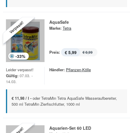
AquaSafe
Verpasst!
Marke:
Tetra
Preis:
€ 5,99
€ 8,99
-
33
%
Leider verpasst!
Händler:
Pflanzen-Kölle
Gültig:
07.03. -
14.03.
€ 11,98 / l -
oder TetraMin Tetra AquaSafe Wasseraufbereiter,
500 ml TetraMin Zierfischfutter, 1000 ml
Aquarien-Set 60 LED