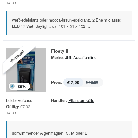
14.03.
weiß-edelglanz oder mocca-braun-edelglanz, 2 Eheim classic
LED 17 Watt daylight, ca. 101 x 51 x 132 ...
Floaty II
Verpasst!
Marke:
JBL Aquariumline
Preis:
€ 7,99
€ 12,29
-
35
%
Leider verpasst!
Händler:
Pflanzen-Kölle
Gültig:
07.03. -
14.03.
schwimmender Algenmagnet, S, M oder L