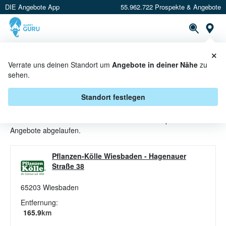
DIE Angebote App
55.962.722 Prospekte & Angebote
St
×
PROSPEKTE
ANGEBOTE
CASHBACK
Verrate uns deinen Standort um
Angebote in deiner Nähe
zu
sehen.
AQUARISTIK ANGEBOTE &
AKTIONEN BEI PFLANZEN-KÖLLE
Standort festlegen
Beim Händler
Pflanzen-Kölle
sind aktuell alle Aquaristik-
Angebote abgelaufen.
Pflanzen-Kölle Wiesbaden
-
Hagenauer
Straße 38
65203
Wiesbaden
Entfernung:
165.9
km