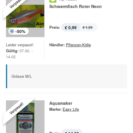
Verpasst!
Schwarmfisch Roter Neon
Preis:
€ 0,99
€ 1,99
-
50
%
Leider verpasst!
Händler:
Pflanzen-Kölle
Gültig:
07.02. -
14.02.
Grösse M/L
Aquamaker
Verpasst!
Marke:
Easy Life