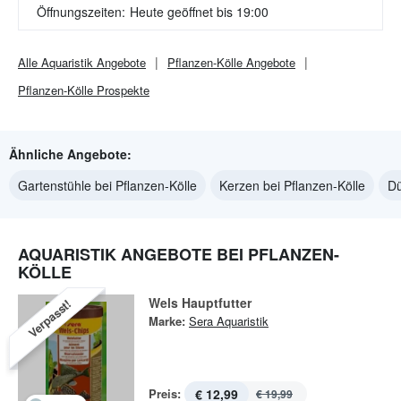
Öffnungszeiten:
Heute geöffnet bis 19:00
Alle
Aquaristik
Angebote
Pflanzen-Kölle
Angebote
Pflanzen-Kölle
Prospekte
Ähnliche Angebote:
Gartenstühle bei Pflanzen-Kölle
Kerzen bei Pflanzen-Kölle
Dü
AQUARISTIK ANGEBOTE BEI PFLANZEN-
KÖLLE
Wels Hauptfutter
Verpasst!
Marke:
Sera Aquaristik
Preis:
€ 12,99
€ 19,99