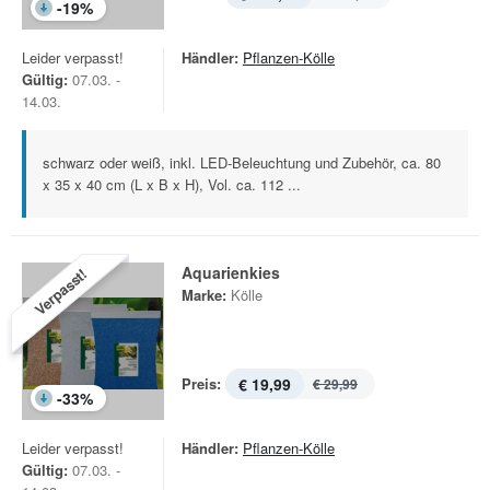
-
19
%
Leider verpasst!
Händler:
Pflanzen-Kölle
Gültig:
07.03. -
14.03.
schwarz oder weiß, inkl. LED-Beleuchtung und Zubehör, ca. 80
x 35 x 40 cm (L x B x H), Vol. ca. 112 ...
Aquarienkies
Verpasst!
Marke:
Kölle
Preis:
€ 19,99
€ 29,99
-
33
%
Leider verpasst!
Händler:
Pflanzen-Kölle
Gültig:
07.03. -