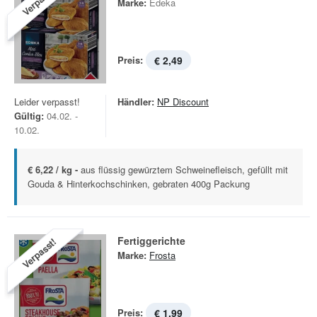
Verpasst!
Marke:
Edeka
Preis:
€ 2,49
Leider verpasst!
Händler:
NP Discount
Gültig:
04.02. -
10.02.
€ 6,22 / kg -
aus flüssig gewürztem Schweinefleisch, gefüllt mit
Gouda & Hinterkochschinken, gebraten 400g Packung
Fertiggerichte
Verpasst!
Marke:
Frosta
Preis:
€ 1,99