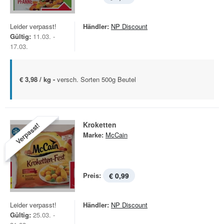
Leider verpasst!
Händler:
NP Discount
Gültig:
11.03. -
17.03.
€ 3,98 / kg -
versch. Sorten 500g Beutel
Kroketten
Verpasst!
Marke:
McCain
Preis:
€ 0,99
Leider verpasst!
Händler:
NP Discount
Gültig:
25.03. -