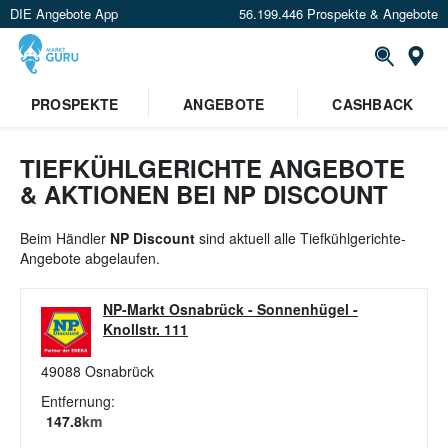
DIE Angebote App
56.199.446 Prospekte & Angebote
St
×
PROSPEKTE
ANGEBOTE
CASHBACK
Verrate uns deinen Standort um
Angebote in deiner Nähe
zu
sehen.
TIEFKÜHLGERICHTE ANGEBOTE
& AKTIONEN BEI NP DISCOUNT
Standort festlegen
Beim Händler
NP Discount
sind aktuell alle Tiefkühlgerichte-
Angebote abgelaufen.
NP-Markt Osnabrück - Sonnenhügel
-
Knollstr. 111
49088
Osnabrück
Entfernung:
147.8
km