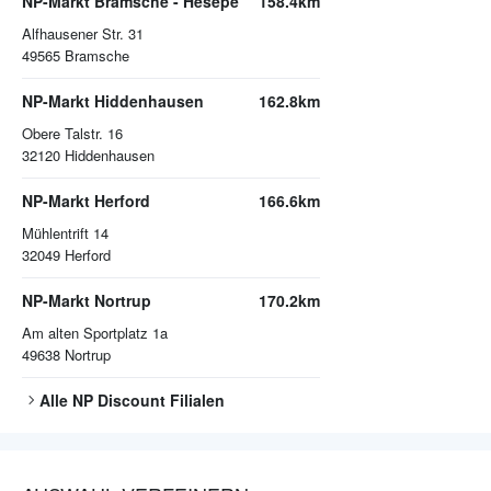
NP-Markt Bramsche - Hesepe
158.4km
Alfhausener Str. 31
49565
Bramsche
NP-Markt Hiddenhausen
162.8km
Obere Talstr. 16
32120
Hiddenhausen
NP-Markt Herford
166.6km
Mühlentrift 14
32049
Herford
NP-Markt Nortrup
170.2km
Am alten Sportplatz 1a
49638
Nortrup
Alle
NP Discount
Filialen