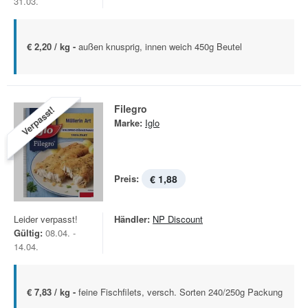
31.03.
€ 2,20 / kg -
außen knusprig, innen weich 450g Beutel
Filegro
Verpasst!
Marke:
Iglo
Preis:
€ 1,88
Leider verpasst!
Händler:
NP Discount
Gültig:
08.04. -
14.04.
€ 7,83 / kg -
feine Fischfilets, versch. Sorten 240/250g Packung