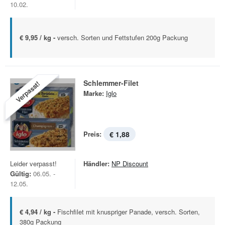
10.02.
€ 9,95 / kg -
versch. Sorten und Fettstufen 200g Packung
Schlemmer-Filet
Verpasst!
Marke:
Iglo
Preis:
€ 1,88
Leider verpasst!
Händler:
NP Discount
Gültig:
06.05. -
12.05.
€ 4,94 / kg -
Fischfilet mit knuspriger Panade, versch. Sorten,
380g Packung