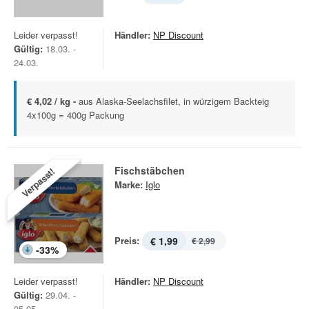
Leider verpasst!
Händler:
NP Discount
Gültig:
18.03. -
24.03.
€ 4,02 / kg -
aus Alaska-Seelachsfilet, in würzigem Backteig
4x100g = 400g Packung
Fischstäbchen
Verpasst!
Marke:
Iglo
Preis:
€ 1,99
€ 2,99
-
33
%
Leider verpasst!
Händler:
NP Discount
Gültig:
29.04. -
05.05.