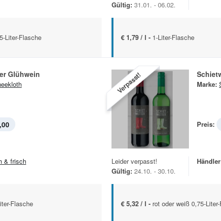
Gültig:
31.01. - 06.02.
5-Liter-Flasche
€ 1,79 / l -
1-Liter-Flasche
ter Glühwein
Schiet
Verpasst!
eekloth
Marke:
,00
Preis:
h & frisch
Leider verpasst!
Händler
Gültig:
24.10. - 30.10.
iter-Flasche
€ 5,32 / l -
rot oder weiß 0,75-Liter