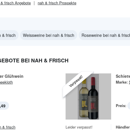
 & frisch
Angebote
nah & frisch
Prospekte
 & frisch
Weissweine bei nah & frisch
Roseweine bei nah & frisc
EBOTE BEI NAH & FRISCH
ter Glühwein
Schiet
Verpasst!
eekloth
Marke:
,49
Preis:
h & frisch
Leider verpasst!
Händler