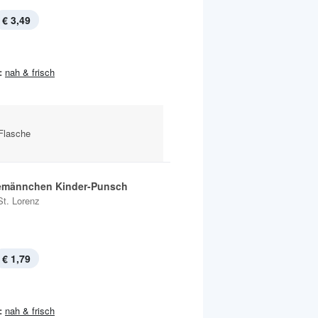
€ 3,49
:
nah & frisch
-Flasche
emännchen Kinder-Punsch
St. Lorenz
€ 1,79
:
nah & frisch