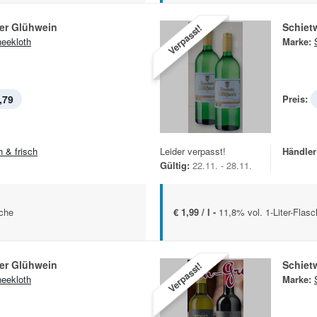
ter Glühwein
Schiet
Verpasst!
eekloth
Marke:
,79
Preis:
h & frisch
Leider verpasst!
Händler
Gültig:
22.11. - 28.11.
sche
€ 1,99 / l -
11,8% vol. 1-Liter-Flas
ter Glühwein
Schiet
Verpasst!
eekloth
Marke: