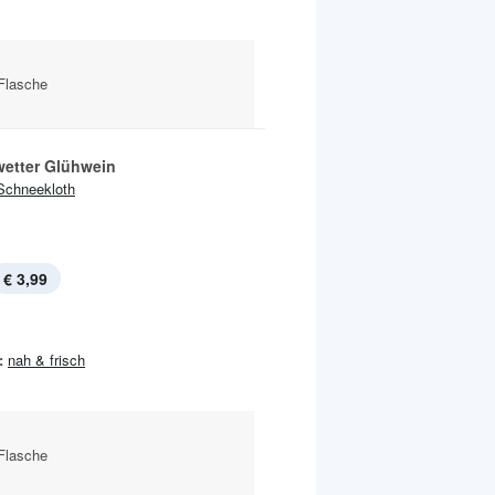
-Flasche
wetter Glühwein
Schneekloth
€ 3,99
:
nah & frisch
-Flasche