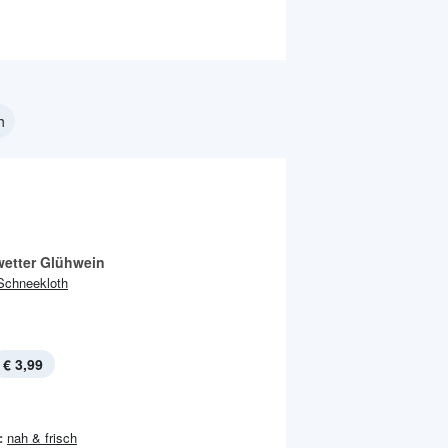
h
wetter Glühwein
Schneekloth
€ 3,99
:
nah & frisch