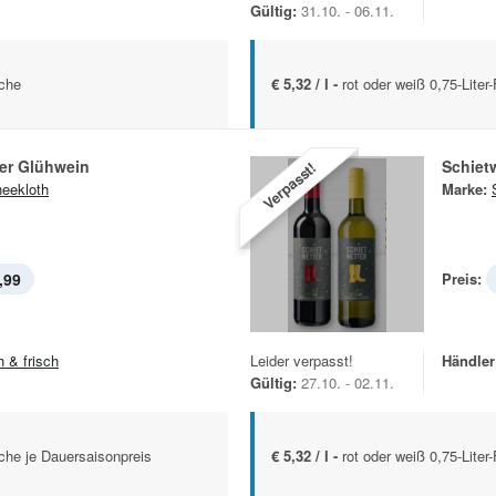
Gültig:
31.10. - 06.11.
sche
€ 5,32 / l -
rot oder weiß 0,75-Liter
ter Glühwein
Schiet
Verpasst!
eekloth
Marke:
,99
Preis:
h & frisch
Leider verpasst!
Händler
Gültig:
27.10. - 02.11.
sche je Dauersaisonpreis
€ 5,32 / l -
rot oder weiß 0,75-Liter