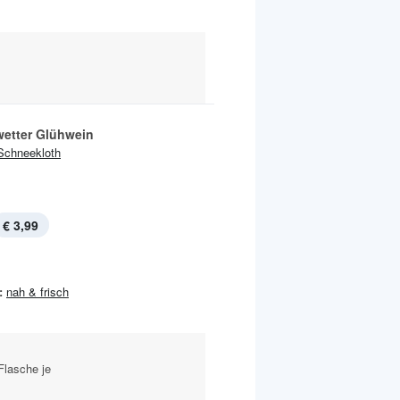
wetter Glühwein
Schneekloth
€ 3,99
:
nah & frisch
-Flasche je