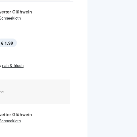
wetter Glühwein
Schneekloth
€ 1,99
:
nah & frisch
che
wetter Glühwein
Schneekloth