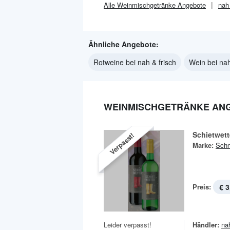
Alle
Weinmischgetränke
Angebote
nah
Ähnliche Angebote:
Rotweine bei nah & frisch
Wein bei nah
WEINMISCHGETRÄNKE ANG
Schietwet
Verpasst!
Marke:
Schn
Preis:
€ 3
Leider verpasst!
Händler:
na