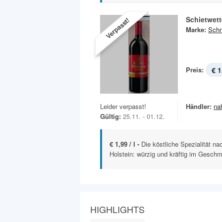
Schietwet
Verpasst!
Marke:
Schn
Preis:
€ 1
Leider verpasst!
Händler:
na
Gültig:
25.11. - 01.12.
€ 1,99 / l -
Die köstliche Spezialität n
Holstein: würzig und kräftig im Geschm
HIGHLIGHTS