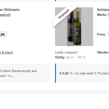
ter Glühwein
Schiet
Verpasst!
eekloth
Marke:
,99
Preis:
h & frisch
Leider verpasst!
Händler
Gültig:
24.11. - 30.11.
ach altem Bauernrezept aus
€ 5,32 / l -
rot oder weiß 0,75-Liter
ack! 1-L...