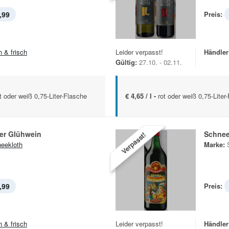
,99
Preis:
h & frisch
Leider verpasst!
Händler
Gültig:
27.10. - 02.11.
t oder weiß 0,75-Liter-Flasche
€ 4,65 / l -
rot oder weiß 0,75-Liter
ter Glühwein
Schne
Verpasst!
eekloth
Marke:
,99
Preis:
h & frisch
Leider verpasst!
Händler