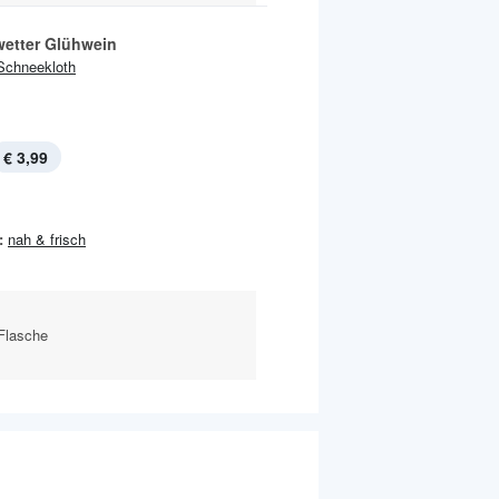
wetter Glühwein
Schneekloth
€ 3,99
:
nah & frisch
-Flasche