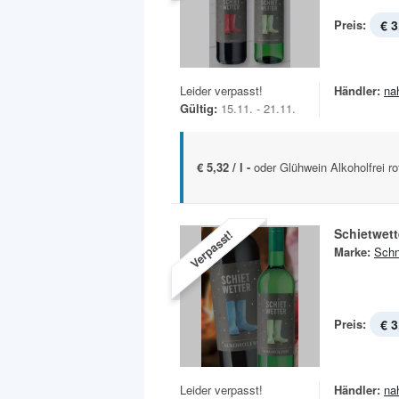
Preis:
€ 3
Leider verpasst!
Händler:
na
Gültig:
15.11. - 21.11.
€ 5,32 / l -
oder Glühwein Alkoholfrei ro
Schietwet
Verpasst!
Marke:
Schn
Preis:
€ 3
Leider verpasst!
Händler:
na