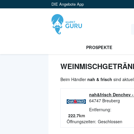
DIE Angebote App
PROSPEKTE
WEINMISCHGETRÄNK
Beim Händler
nah & frisch
sind aktue
nah&frisch Denchev
64747
Breuberg
Entfernung:
222.7
km
Öffnungszeiten:
Geschlossen