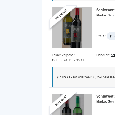
Schietwet
Verpasst!
Marke:
Schn
Preis:
€ 3
Leider verpasst!
Händler:
na
Gültig:
24.11. - 30.11.
€ 5,05 / l -
rot oder weiß 0,75-Liter-Fla
Schietwet
Verpasst!
Marke:
Schn