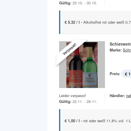
Gültig:
25.10. - 30.10.
€ 5,32 / l -
Alkoholfrei rot oder weiß 0,7
Schietwet
Verpasst!
Marke:
Schn
Preis:
€ 1
Leider verpasst!
Händler:
na
Gültig:
22.11. - 28.11.
€ 1,00 / l -
rot oder weiß 11,8% vol. 1-L