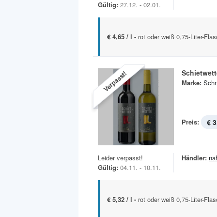
Gültig:
27.12. - 02.01.
€ 4,65 / l -
rot oder weiß 0,75-Liter-Fla
Schietwet
Verpasst!
Marke:
Schn
Preis:
€ 3
Leider verpasst!
Händler:
na
Gültig:
04.11. - 10.11.
€ 5,32 / l -
rot oder weiß 0,75-Liter-Fla