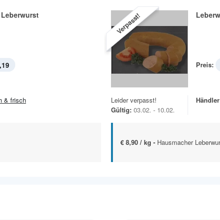
 Leberwurst
Leberw
Verpasst!
,19
Preis:
h & frisch
Leider verpasst!
Händler
Gültig:
03.02. - 10.02.
€ 8,90 / kg -
Hausmacher Leberwurs