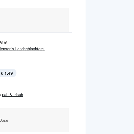
Pâté
Jensen's Landschlachterei
€ 1,49
:
nah & frisch
-Dose