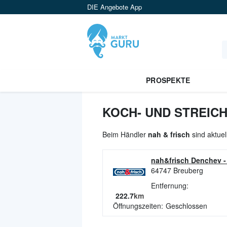
DIE Angebote App
PROSPEKTE
KOCH- UND STREIC
Beim Händler
nah & frisch
sind aktuel
nah&frisch Denchev
64747
Breuberg
Entfernung:
222.7
km
Öffnungszeiten:
Geschlossen