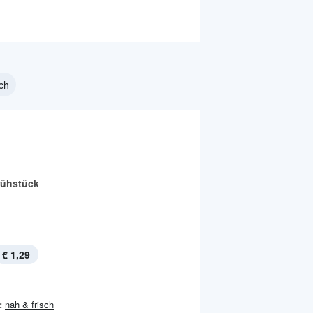
sch
rühstück
€ 1,29
:
nah & frisch