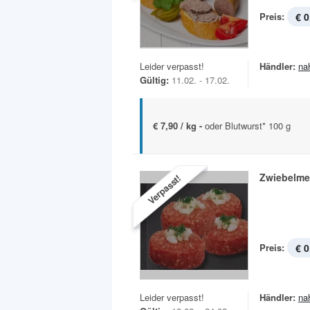
Preis:
€ 0
Leider verpasst!
Händler:
na
Gültig:
11.02. - 17.02.
€ 7,90 / kg -
oder Blutwurst* 100 g
Zwiebelme
Verpasst!
Preis:
€ 0
Leider verpasst!
Händler:
na