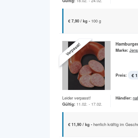
Gültig:
18.02. - 24.02.
€ 7,90 / kg -
100 g
Hamburger
Verpasst!
Marke:
Jens
Preis:
€ 1
Leider verpasst!
Händler:
na
Gültig:
11.02. - 17.02.
€ 11,90 / kg -
herrlich kräftig im Gesc