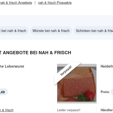
nah & frisch
Angebote
nah & frisch
Prospekte
 bei nah & frisch
Würste bei nah & frisch
Schinken bei nah & fri
 ANGEBOTE BEI NAH & FRISCH
e Leberwurst
Heidef
Verpasst!
,49
Preis:
h & frisch
Leider verpasst!
Händler