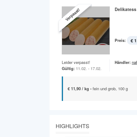
Delikatess
Verpasst!
Preis:
€ 1
Leider verpasst!
Händler:
na
Gültig:
11.02. - 17.02.
€ 11,90 / kg -
fein und grob, 100 g
HIGHLIGHTS