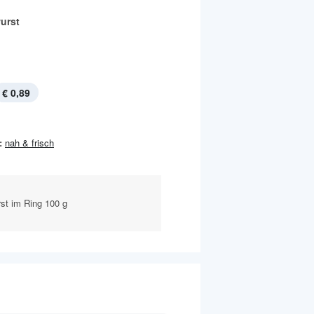
urst
€ 0,89
:
nah & frisch
t im Ring 100 g