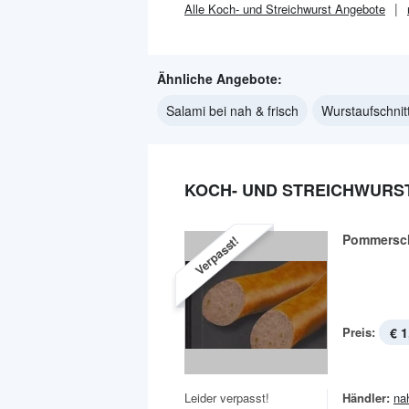
Alle
Koch- und Streichwurst
Angebote
Ähnliche Angebote:
Salami bei nah & frisch
Wurstaufschnitt
KOCH- UND STREICHWURST
Pommersch
Verpasst!
Preis:
€ 1
Leider verpasst!
Händler:
na