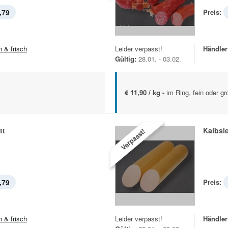
,79
Preis:
h & frisch
Leider verpasst!
Händler
Gültig:
28.01. - 03.02.
€ 11,90 / kg -
im Ring, fein oder g
tt
Kalbsl
Verpasst!
,79
Preis:
h & frisch
Leider verpasst!
Händler