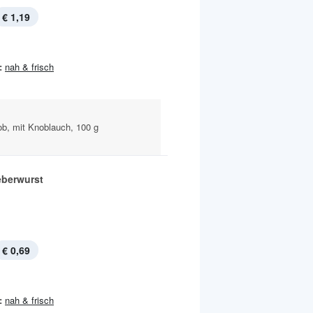
€ 1,19
:
nah & frisch
rob, mit Knoblauch, 100 g
eberwurst
€ 0,69
:
nah & frisch