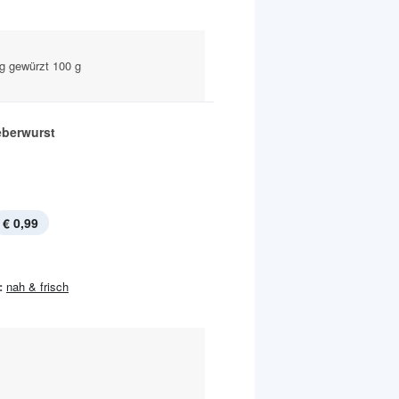
ig gewürzt 100 g
eberwurst
€ 0,99
:
nah & frisch