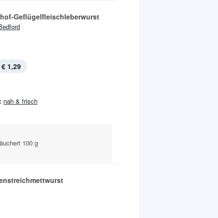
hof-Geflügelfleischleberwurst
Bedford
€ 1,29
:
nah & frisch
räuchert 100 g
enstreichmettwurst