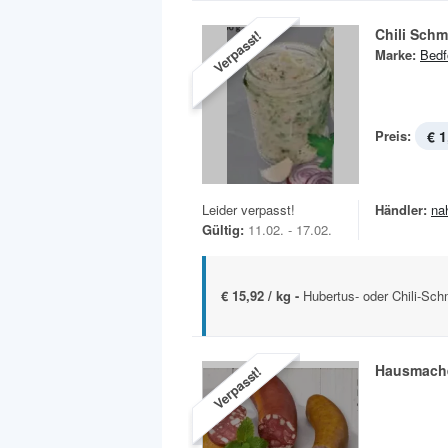
Chili Schm
Verpasst!
Marke:
Bedf
Preis:
€ 1
Leider verpasst!
Händler:
na
Gültig:
11.02. - 17.02.
€ 15,92 / kg -
Hubertus- oder Chili-Sc
Hausmache
Verpasst!