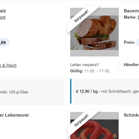
alz
Bauern
Verpasst!
ord
Marke:
,99
Preis:
Leider verpasst!
Händler
h & frisch
Gültig:
11.02. - 17.02.
€ 12,90 / kg -
mit Schnittlauch, ge
hmalz 125-g-Glas
r Leberwurst
Schink
Verpasst!