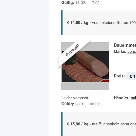
Gültig:
11.02. - 17.02.
€ 14,90 / kg -
verschiedene Sorten 100
Bauernmet
Verpasst!
Marke:
Jens
Preis:
€ 1
Leider verpasst!
Händler:
na
Gültig:
28.01. - 03.02.
€ 15,90 / kg -
mit Buchenholz geräuche