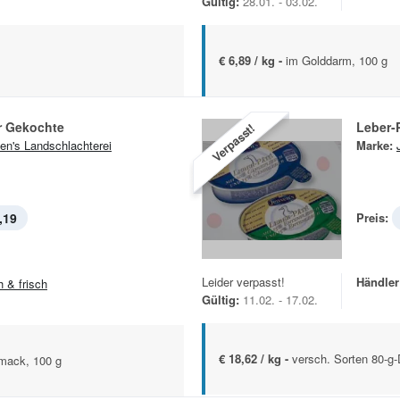
Gültig:
28.01. - 03.02.
€ 6,89 / kg -
im Golddarm, 100 g
 Gekochte
Leber-
Verpasst!
en's Landschlachterei
Marke:
,19
Preis:
Leider verpasst!
Händler
h & frisch
Gültig:
11.02. - 17.02.
€ 18,62 / kg -
versch. Sorten 80-g
hmack, 100 g