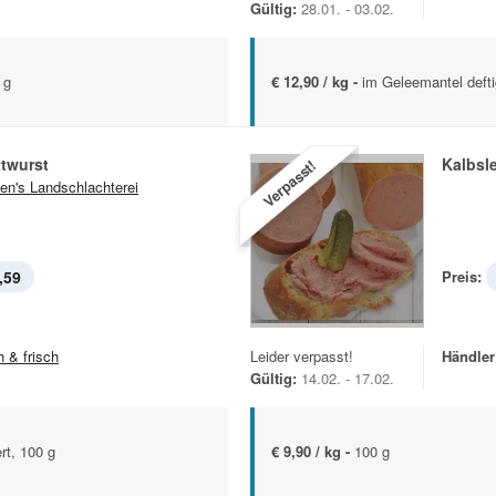
Gültig:
28.01. - 03.02.
 g
€ 12,90 / kg -
im Geleemantel deft
twurst
Kalbsl
Verpasst!
en's Landschlachterei
,59
Preis:
h & frisch
Leider verpasst!
Händler
Gültig:
14.02. - 17.02.
rt, 100 g
€ 9,90 / kg -
100 g