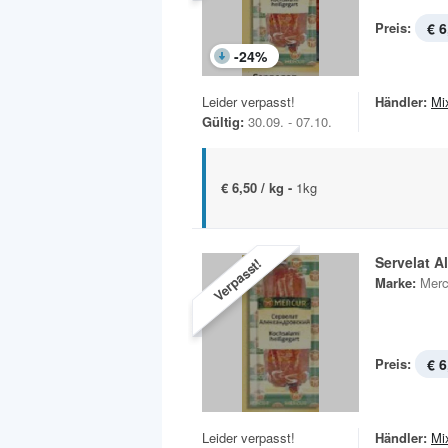
Preis:
€ 6
-
24
%
Leider verpasst!
Händler:
Mi
Gültig:
30.09. - 07.10.
€ 6,50 / kg -
1kg
Servelat A
Verpasst!
Marke:
Merc
Preis:
€ 6
Leider verpasst!
Händler:
Mi