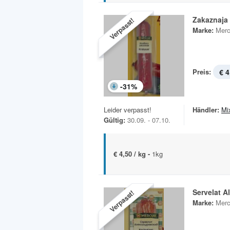
Zakaznaja
Verpasst!
Marke:
Merc
Preis:
€ 4
-
31
%
Leider verpasst!
Händler:
Mi
Gültig:
30.09. - 07.10.
€ 4,50 / kg -
1kg
Servelat A
Verpasst!
Marke:
Merc