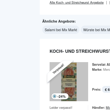
Alle
Koch- und Streichwurst
Angebote
Ähnliche Angebote:
Salami bei Mix Markt
Würste bei Mix M
KOCH- UND STREICHWURST
Servelat A
Verpasst!
Marke:
Merc
Preis:
€ 6
-
24
%
Leider verpasst!
Händler:
Mi