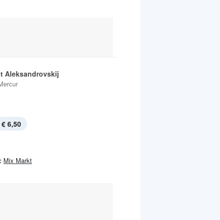
at Aleksandrovskij
Mercur
€ 6,50
:
Mix Markt