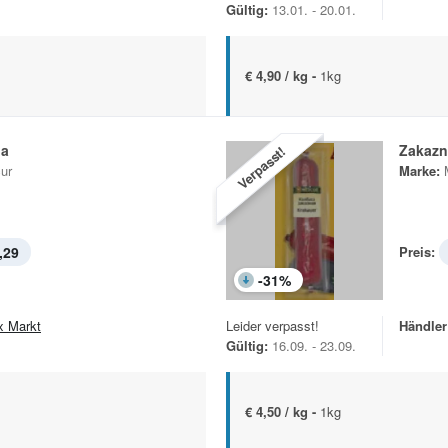
Gültig:
13.01. - 20.01.
€ 4,90 / kg -
1kg
ja
Zakazn
Verpasst!
ur
Marke:
,29
Preis:
-
31
%
x Markt
Leider verpasst!
Händler
Gültig:
16.09. - 23.09.
€ 4,50 / kg -
1kg