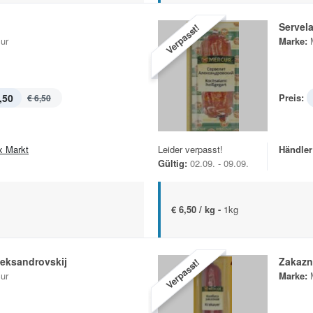
Servel
Verpasst!
ur
Marke:
,50
Preis:
€ 6,50
x Markt
Leider verpasst!
Händler
Gültig:
02.09. - 09.09.
€ 6,50 / kg -
1kg
leksandrovskij
Zakazn
Verpasst!
ur
Marke: