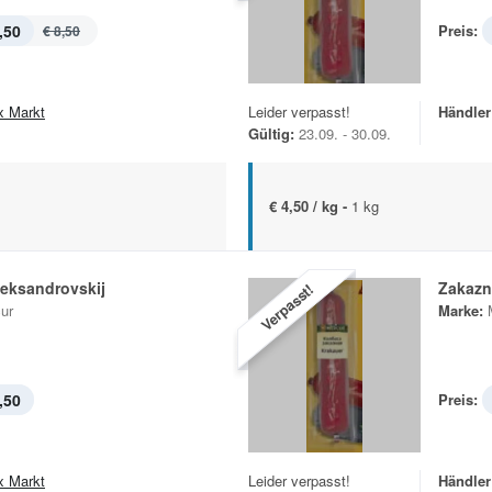
,50
Preis:
€ 8,50
x Markt
Leider verpasst!
Händler
Gültig:
23.09. - 30.09.
€ 4,50 / kg -
1 kg
leksandrovskij
Zakazn
Verpasst!
ur
Marke:
,50
Preis:
x Markt
Leider verpasst!
Händler