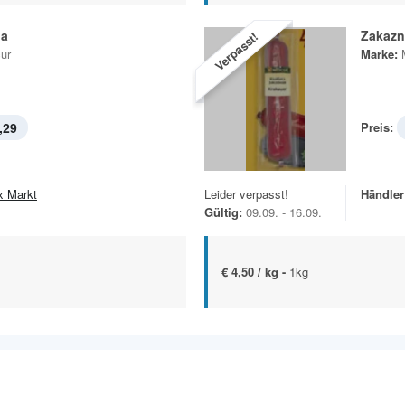
ja
Zakazn
Verpasst!
ur
Marke:
,29
Preis:
x Markt
Leider verpasst!
Händler
Gültig:
09.09. - 16.09.
€ 4,50 / kg -
1kg