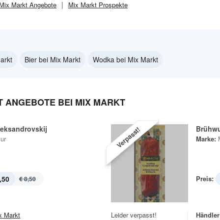
Mix Markt
Angebote
Mix Markt
Prospekte
arkt
Bier bei Mix Markt
Wodka bei Mix Markt
 ANGEBOTE BEI MIX MARKT
leksandrovskij
Brühwu
Verpasst!
ur
Marke:
,50
Preis:
€ 8,50
x Markt
Leider verpasst!
Händler