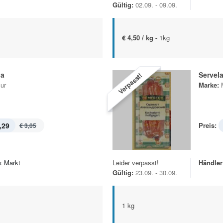
Gültig:
02.09. - 09.09.
€ 4,50 / kg -
1kg
ja
Servel
Verpasst!
ur
Marke:
,29
Preis:
€ 3,05
x Markt
Leider verpasst!
Händler
Gültig:
23.09. - 30.09.
1 kg