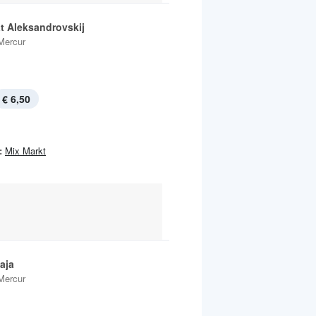
at Aleksandrovskij
Mercur
€ 6,50
:
Mix Markt
aja
Mercur