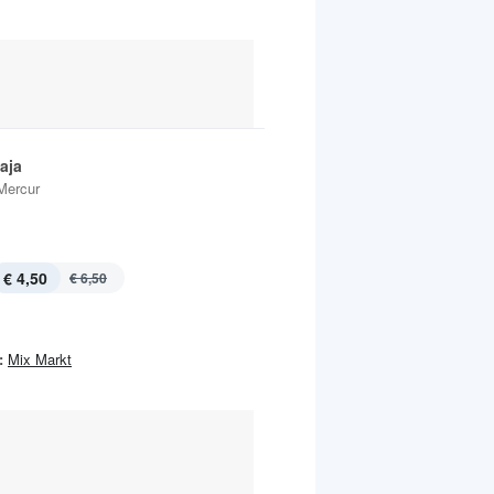
aja
Mercur
€ 4,50
€ 6,50
:
Mix Markt