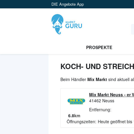
DIE Angebote App
PROSPEKTE
KOCH- UND STREIC
Beim Händler
Mix Markt
sind aktuell 
Mix Markt Neuss
-
er 
41462
Neuss
Entfernung:
6.8
km
Öffnungszeiten:
Heute geöffnet bis