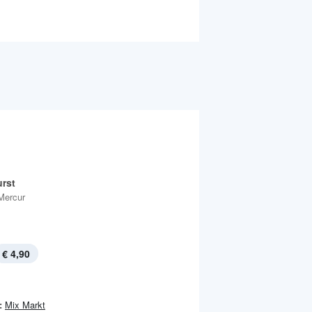
rst
Mercur
€ 4,90
:
Mix Markt