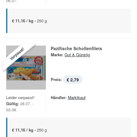
06.07.
€ 11,16 / kg -
250 g
Pazifische Schollenfilets
Verpasst!
Marke:
Gut & Günstig
Preis:
€ 2,79
Leider verpasst!
Händler:
Marktkauf
Gültig:
28.07. -
03.08.
€ 11,16 / kg -
250 g