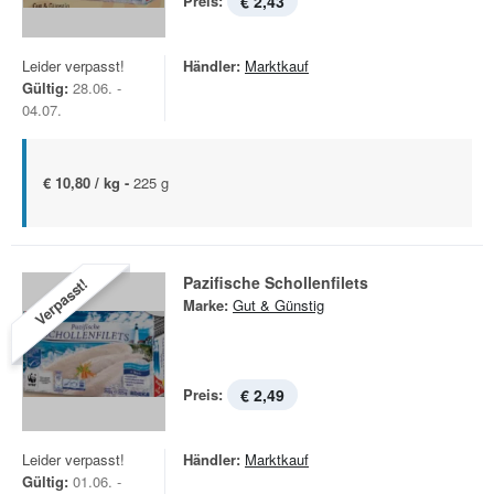
Preis:
€ 2,43
Leider verpasst!
Händler:
Marktkauf
Gültig:
28.06. -
04.07.
€ 10,80 / kg -
225 g
Pazifische Schollenfilets
Verpasst!
Marke:
Gut & Günstig
Preis:
€ 2,49
Leider verpasst!
Händler:
Marktkauf
Gültig:
01.06. -