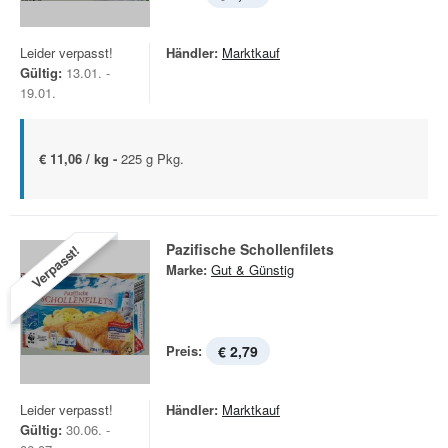
Leider verpasst!
Händler:
Marktkauf
Gültig:
13.01. -
19.01.
€ 11,06 / kg -
225 g Pkg.
Pazifische Schollenfilets
Verpasst!
Marke:
Gut & Günstig
Preis:
€ 2,79
Leider verpasst!
Händler:
Marktkauf
Gültig:
30.06. -