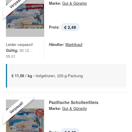
Verpasst!
Marke:
Gut & Günstig
Preis:
€ 2,49
Leider verpasst!
Händler:
Marktkauf
Gültig:
30.12. -
05.01.
€ 11,06 / kg -
tiefgefroren, 225-g-Packung
Pazifische Schollenfilets
Verpasst!
Marke:
Gut & Günstig