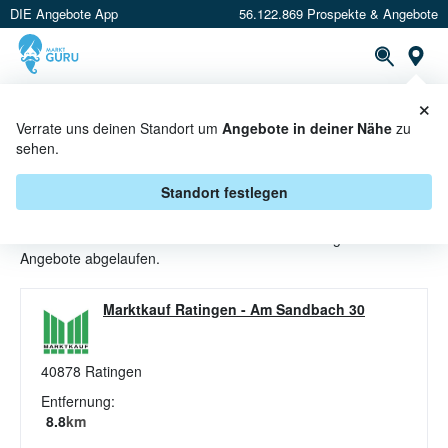
DIE Angebote App
56.122.869 Prospekte & Angebote
St
×
PROSPEKTE
ANGEBOTE
CASHBACK
Verrate uns deinen Standort um
Angebote in deiner Nähe
zu
sehen.
TIEFKÜHLGERICHTE ANGEBOTE
& AKTIONEN BEI MARKTKAUF
Standort festlegen
Beim Händler
Marktkauf
sind aktuell alle Tiefkühlgerichte-
Angebote abgelaufen.
Marktkauf Ratingen
-
Am Sandbach 30
40878
Ratingen
Entfernung:
8.8
km