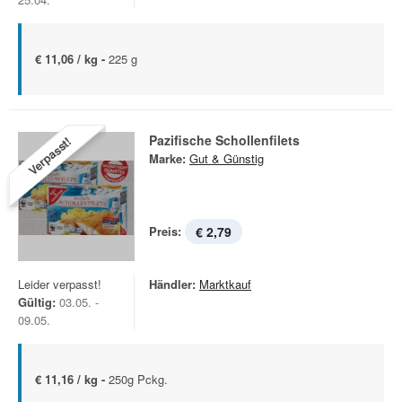
€ 11,06 / kg -
225 g
Pazifische Schollenfilets
Verpasst!
Marke:
Gut & Günstig
Preis:
€ 2,79
Leider verpasst!
Händler:
Marktkauf
Gültig:
03.05. -
09.05.
€ 11,16 / kg -
250g Pckg.