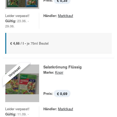
Preis:
€ 0,35
Leider verpasst!
Händler:
Marktkauf
Gültig:
23.06. -
29.06.
€ 4,66 / l -
je 75ml Beutel
Salatkrönung Flüssig
Verpasst!
Marke:
Knorr
Preis:
€ 0,69
Leider verpasst!
Händler:
Marktkauf
Gültig:
11.09. -