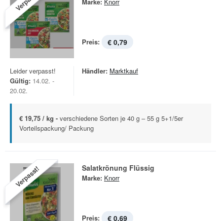
Verpasst!
Marke:
Knorr
Preis:
€ 0,79
Leider verpasst!
Händler:
Marktkauf
Gültig:
14.02. -
20.02.
€ 19,75 / kg -
verschiedene Sorten je 40 g – 55 g 5+1/5er
Vorteilspackung/ Packung
Salatkrönung Flüssig
Verpasst!
Marke:
Knorr
Preis:
€ 0,69