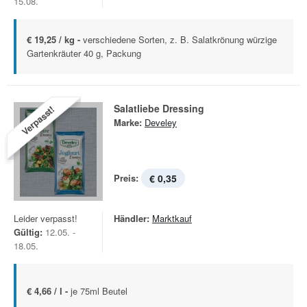
15.08.
€ 19,25 / kg -
verschiedene Sorten, z. B. Salatkrönung würzige
Gartenkräuter 40 g, Packung
Salatliebe Dressing
Verpasst!
Marke:
Develey
Preis:
€ 0,35
Leider verpasst!
Händler:
Marktkauf
Gültig:
12.05. -
18.05.
€ 4,66 / l -
je 75ml Beutel