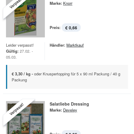
Verpasst!
Marke:
Knorr
Preis:
€ 0,66
Leider verpasst!
Händler:
Marktkauf
Gültig:
27.02. -
05.03.
€ 3,30 / kg -
oder Knuspertopping für 5 x 90 ml Packung / 40 g
Packung
Salatliebe Dressing
Verpasst!
Marke:
Develey