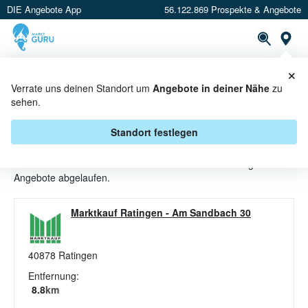
DIE Angebote App
56.122.869 Prospekte & Angebote
St
×
PROSPEKTE
ANGEBOTE
CASHBACK
Verrate uns deinen Standort um
Angebote in deiner Nähe
zu
sehen.
SALATDRESSING ANGEBOTE &
AKTIONEN BEI MARKTKAUF
Standort festlegen
Beim Händler
Marktkauf
sind aktuell alle Salatdressing-
Angebote abgelaufen.
Marktkauf Ratingen
-
Am Sandbach 30
40878
Ratingen
Entfernung:
8.8
km