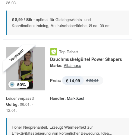
26.03.
€ 8,99 / Stk -
optimal für Gleichgewichts- und
Koordinationstraining, Antirutschoberfläche, Ø ca. 39 cm
Verpasst!
Top Rabatt
Bauchmuskelgürtel Power Shapers
Marke:
Vitalmaxx
Preis:
€ 14,99
€ 29,95
-
50
%
Leider verpasst!
Händler:
Marktkauf
Gültig:
06.01. -
12.01.
Hoher Neoprenanteil. Erzeugt Wärmeeffekt zur
Effektivitätssteigerung von körperlicher Bewegung. Idea...