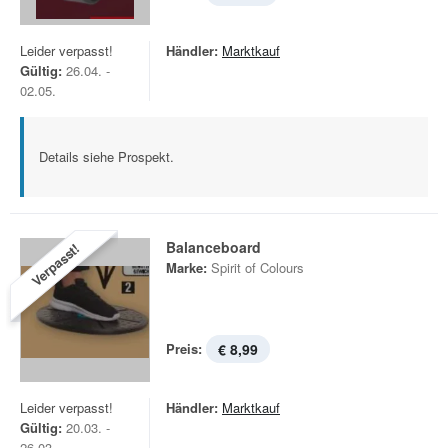
Leider verpasst!
Händler:
Marktkauf
Gültig:
26.04. -
02.05.
Details siehe Prospekt.
Balanceboard
Verpasst!
Marke:
Spirit of Colours
Preis:
€ 8,99
Leider verpasst!
Händler:
Marktkauf
Gültig:
20.03. -
26.03.