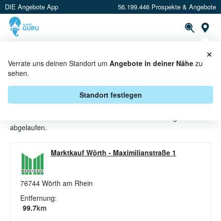
DIE Angebote App
56.199.446 Prospekte & Angebote
St
×
PROSPEKTE
ANGEBOTE
CASHBACK
Verrate uns deinen Standort um
Angebote in deiner Nähe
zu
sehen.
FITNESS ANGEBOTE & AKTIONEN
BEI MARKTKAUF
Standort festlegen
Beim Händler
Marktkauf
sind aktuell alle Fitness-Angebote
abgelaufen.
Marktkauf Wörth
-
Maximilianstraße 1
76744
Wörth am Rhein
Entfernung:
99.7
km