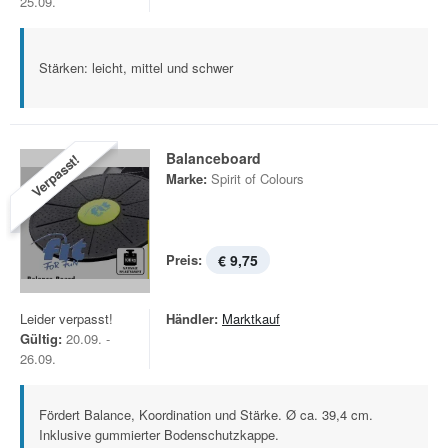
25.09.
Stärken: leicht, mittel und schwer
Balanceboard
Verpasst!
Marke:
Spirit of Colours
Preis:
€ 9,75
Leider verpasst!
Händler:
Marktkauf
Gültig:
20.09. -
26.09.
Fördert Balance, Koordination und Stärke. Ø ca. 39,4 cm.
Inklusive gummierter Bodenschutzkappe.