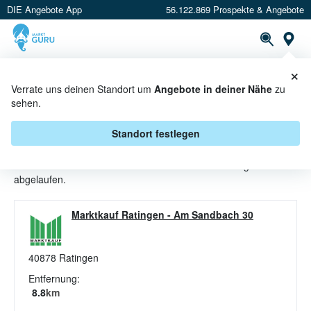
DIE Angebote App
56.122.869 Prospekte & Angebote
St
×
PROSPEKTE
ANGEBOTE
CASHBACK
Verrate uns deinen Standort um
Angebote in deiner Nähe
zu
sehen.
BEEREN ANGEBOTE & AKTIONEN
BEI MARKTKAUF
Standort festlegen
Beim Händler
Marktkauf
sind aktuell alle Beeren-Angebote
abgelaufen.
Marktkauf Ratingen
-
Am Sandbach 30
40878
Ratingen
Entfernung:
8.8
km