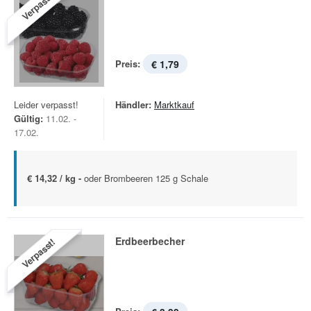
Verpasst!
Preis:
€ 1,79
Leider verpasst!
Händler:
Marktkauf
Gültig:
11.02. -
17.02.
€ 14,32 / kg -
oder Brombeeren 125 g Schale
Erdbeerbecher
Verpasst!