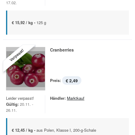
17.02.
€ 15,92 / kg -
125 g
Cranberries
Verpasst!
Preis:
€ 2,49
Leider verpasst!
Händler:
Marktkauf
Gültig:
20.11. -
26.11.
€ 12,45 / kg -
aus Polen, Klasse I, 200-g-Schale