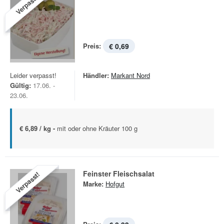
Verpasst!
Preis:
€ 0,69
Leider verpasst!
Händler:
Markant Nord
Gültig:
17.06. -
23.06.
€ 6,89 / kg -
mit oder ohne Kräuter 100 g
Feinster Fleischsalat
Verpasst!
Marke:
Hofgut