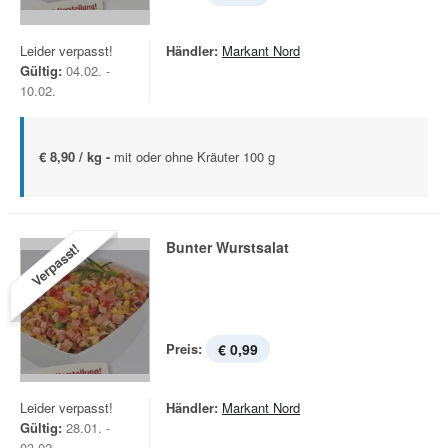
Leider verpasst!
Händler:
Markant Nord
Gültig:
04.02. -
10.02.
€ 8,90 / kg -
mit oder ohne Kräuter 100 g
Bunter Wurstsalat
Verpasst!
Preis:
€ 0,99
Leider verpasst!
Händler:
Markant Nord
Gültig:
28.01. -
03.02.