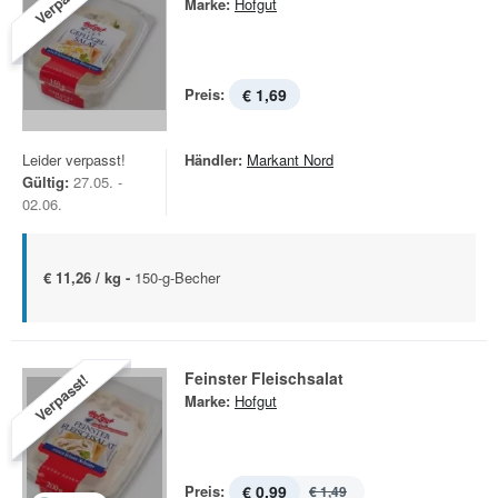
Verpasst!
Marke:
Hofgut
Preis:
€ 1,69
Leider verpasst!
Händler:
Markant Nord
Gültig:
27.05. -
02.06.
€ 11,26 / kg -
150-g-Becher
Feinster Fleischsalat
Verpasst!
Marke:
Hofgut
Preis:
€ 0,99
€ 1,49