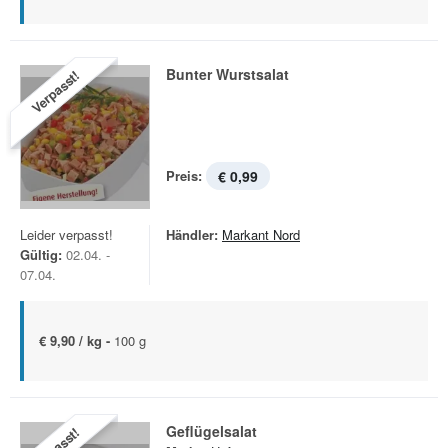
Bunter Wurstsalat
Verpasst!
Preis:
€ 0,99
Leider verpasst!
Händler:
Markant Nord
Gültig:
02.04. -
07.04.
€ 9,90 / kg -
100 g
Geflügelsalat