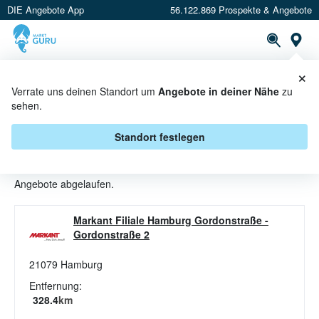
DIE Angebote App
56.122.869 Prospekte & Angebote
St
×
PROSPEKTE
ANGEBOTE
CASHBACK
Verrate uns deinen Standort um
Angebote in deiner Nähe
zu
sehen.
WURSTSALATE ANGEBOTE &
AKTIONEN BEI MARKANT NORD
Standort festlegen
Beim Händler
Markant Nord
sind aktuell alle Wurstsalate-
Angebote abgelaufen.
Markant Filiale Hamburg Gordonstraße
-
Gordonstraße 2
21079
Hamburg
Entfernung:
328.4
km