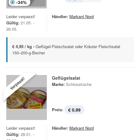
-
34
%
Leider verpasst!
Händler:
Markant Nord
Gültig:
21.05. -
26.05.
€ 4,95 / kg -
Geflügel-Fleischsalat oder Kräuter Fleischsalat
150–200-g-Becher
Geflügelsalat
Verpasst!
Marke:
Schlossküche
Preis:
€ 0,99
Leider verpasst!
Händler:
Markant Nord
Gültig:
28.01. -