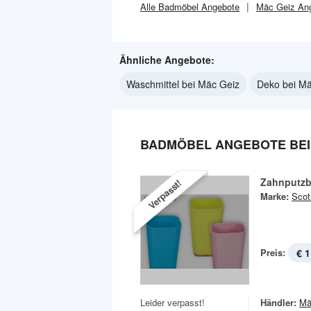
Alle
Badmöbel
Angebote
Mäc Geiz
Ang
Ähnliche Angebote:
Waschmittel bei Mäc Geiz
Deko bei Mä
BADMÖBEL ANGEBOTE BEI
Zahnputzb
Verpasst!
Marke:
Scot
Preis:
€ 1
Leider verpasst!
Händler:
Mä