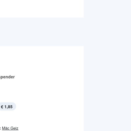
spender
€ 1,85
:
Mäc Geiz