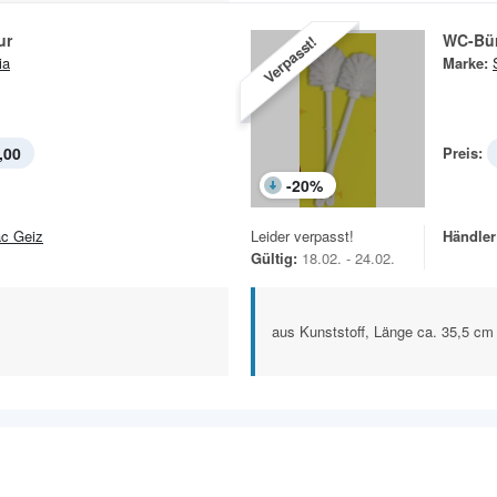
ur
WC-Bür
Verpasst!
ia
Marke:
,00
Preis:
-
20
%
c Geiz
Leider verpasst!
Händler
Gültig:
18.02. - 24.02.
aus Kunststoff, Länge ca. 35,5 cm