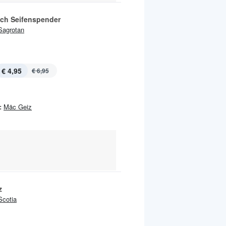
ch Seifenspender
Sagrotan
€ 4,95
€ 6,95
:
Mäc Geiz
z
Scotia