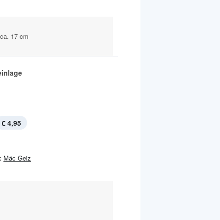
 ca. 17 cm
inlage
€ 4,95
:
Mäc Geiz