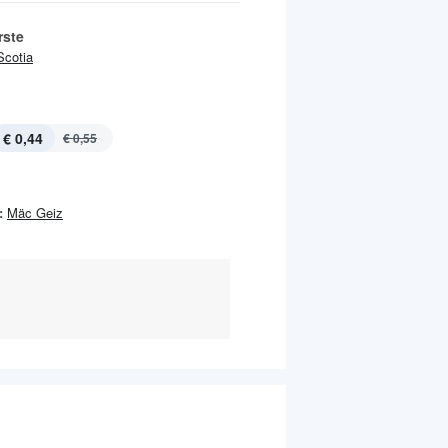
ste
Scotia
€ 0,44
€ 0,55
:
Mäc Geiz