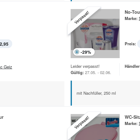
No-Tou
Verpasst!
Marke:
2,95
Preis:
-
29
%
Leider verpasst!
Händler
c Geiz
Gültig:
27.05. - 02.06.
mit Nachfüller, 250 ml
ur
WC-Sit
Verpasst!
Marke: