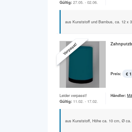
Gültig:
27.05. - 02.06.
aus Kunststoff und Bambus, ca. 12 x 
Zahnputzb
Verpasst!
Preis:
€ 1
Leider verpasst!
Händler:
Mä
Gültig:
11.02. - 17.02.
aus Kunststoff, Höhe ca. 10 cm, Ø ca.