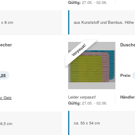
Gültig:
27.05. - 02.06.
3 x 8 cm
aus Kunststoff und Bambus, Höhe
echer
Dusche
Verpasst!
,25
Preis:
Leider verpasst!
Händler
c Geiz
Gültig:
27.05. - 02.06.
ca. 53 x 54 cm
 6,5 cm