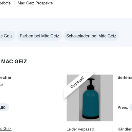
ebote
Mäc Geiz
Prospekte
c Geiz
Farben bei Mäc Geiz
Schokoladen bei Mäc Geiz
 MÄC GEIZ
echer
Seifen
Verpasst!
ia
,50
Preis:
c Geiz
Leider verpasst!
Händler