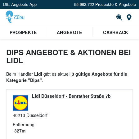
DIE Angebote App
55.962.722 Prospekte & Angebote
St
×
PROSPEKTE
ANGEBOTE
CASHBACK
Verrate uns deinen Standort um
Angebote in deiner Nähe
zu
sehen.
DIPS ANGEBOTE & AKTIONEN BEI
LIDL
Standort festlegen
Beim Händler
Lidl
gibt es aktuell
3 gültige Angebote für die
Kategorie "Dips"
.
Lidl Düsseldorf
-
Benrather Straße 7b
40213
Düsseldorf
Entfernung:
327
m