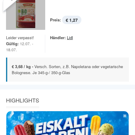
Preis:
€ 1,27
Leider verpasst!
Händler:
Lidl
Gültig:
12.07. -
18.07.
€ 3,68 / kg -
Versch. Sorten, z.B. Napoletana oder vegetarische
Bolognese. Je 345-g-/ 350-g-Glas
HIGHLIGHTS