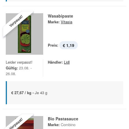
Wasabipaste
Verpasst!
Marke:
Vitasia
Preis:
€ 1,19
Leider verpasst!
Händler:
Lidl
Gültig:
23.08. -
26.08.
€ 27,67 / kg -
Je 43 g
Bio Pastasauce
Verpasst!
Marke:
Combino