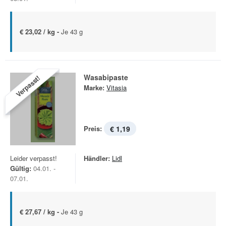
€ 23,02 / kg -
Je 43 g
Wasabipaste
Verpasst!
Marke:
Vitasia
Preis:
€ 1,19
Leider verpasst!
Händler:
Lidl
Gültig:
04.01. -
07.01.
€ 27,67 / kg -
Je 43 g