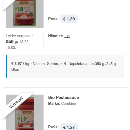
Preis:
€ 1,39
Leider verpasst!
Händler:
Lidl
Gültig:
12.02. -
15.02.
€ 3,97 / kg -
Versch. Sorten, z.B. Napoletana. Je 350-g-/345-g-
Glas
Bio Pastasauce
Verpasst!
Marke:
Combino
Preis:
€ 1,27