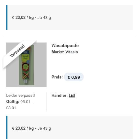
€ 23,02 / kg -
Je 43 g
Wasabipaste
Verpasst!
Marke:
Vitasia
Preis:
€ 0,99
Leider verpasst!
Händler:
Lidl
Gültig:
05.01. -
08.01.
€ 23,02 / kg -
Je 43 g