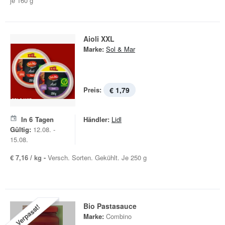
je 160 g
Aioli XXL
Marke:
Sol & Mar
Preis:
€ 1,79
In
6
Tagen
Händler:
Lidl
Gültig:
12.08. -
15.08.
€ 7,16 / kg -
Versch. Sorten. Gekühlt. Je 250 g
Bio Pastasauce
Verpasst!
Marke:
Combino