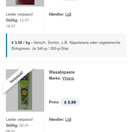
Leider verpasst!
Händler:
Lidl
Gültig:
12.07. -
18.07.
€ 3,68 / kg -
Versch. Sorten, z.B. Napoletana oder vegetarische
Bolognese. Je 345-g-/ 350-g-Glas
Wasabipaste
Verpasst!
Marke:
Vitasia
Preis:
€ 0,99
Leider verpasst!
Händler:
Lidl
Gültig:
05.01. -
08.01.