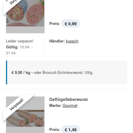
Preis:
€ 0,99
Leider verpasst!
Händler:
kupsch
Gültig:
15.04. -
21.04.
€ 9,90 / kg -
oder Broccoli-Schinkenwurst 100g
Geflügelleberwurst
Verpasst!
Marke:
Gourmet
Preis:
€ 1,49