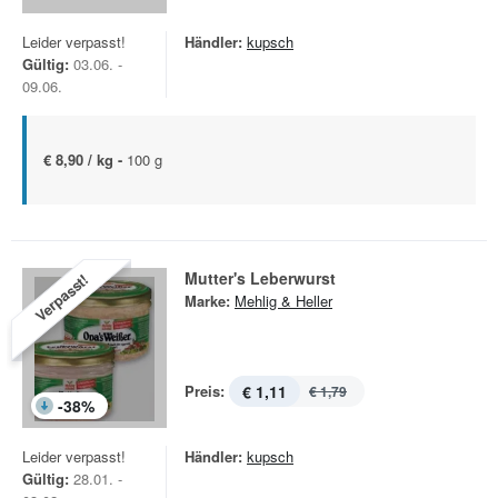
Leider verpasst!
Händler:
kupsch
Gültig:
03.06. -
09.06.
€ 8,90 / kg -
100 g
Mutter's Leberwurst
Verpasst!
Marke:
Mehlig & Heller
Preis:
€ 1,11
€ 1,79
-
38
%
Leider verpasst!
Händler:
kupsch
Gültig:
28.01. -