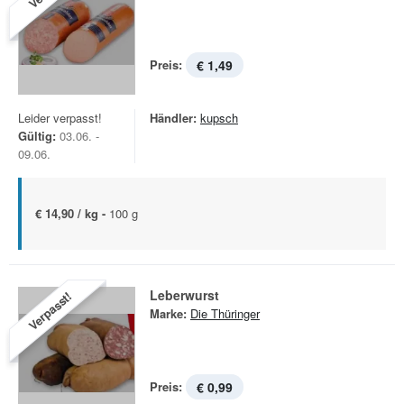
Preis:
€ 1,49
Leider verpasst!
Händler:
kupsch
Gültig:
03.06. -
09.06.
€ 14,90 / kg -
100 g
Leberwurst
Verpasst!
Marke:
Die Thüringer
Preis:
€ 0,99