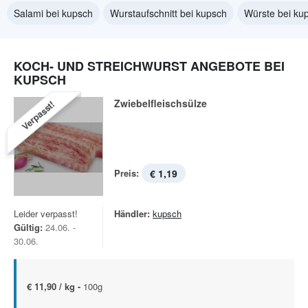
Salami bei kupsch
Wurstaufschnitt bei kupsch
Würste bei ku
KOCH- UND STREICHWURST ANGEBOTE BEI
KUPSCH
Zwiebelfleischsülze
Verpasst!
Preis:
€ 1,19
Leider verpasst!
Händler:
kupsch
Gültig:
24.06. -
30.06.
€ 11,90 / kg -
100g