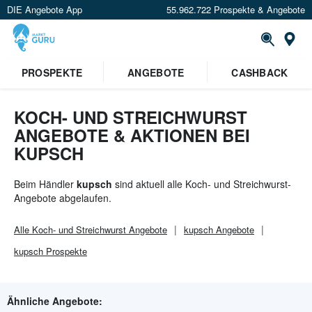
DIE Angebote App
55.962.722 Prospekte & Angebote
St
PROSPEKTE
ANGEBOTE
CASHBACK
KOCH- UND STREICHWURST
ANGEBOTE & AKTIONEN BEI
KUPSCH
Beim Händler
kupsch
sind aktuell alle Koch- und Streichwurst-
Angebote abgelaufen.
Alle
Koch- und Streichwurst
Angebote
kupsch
Angebote
kupsch
Prospekte
Ähnliche Angebote: