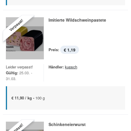
Imitierte Wildschweinpastete
Verpasst!
Preis:
€ 1,19
Leider verpasst!
Händler:
kupsch
Gültig:
25.03. -
31.03.
€ 11,90 / kg -
100 g
Schinkeneierwurst
Verpasst!