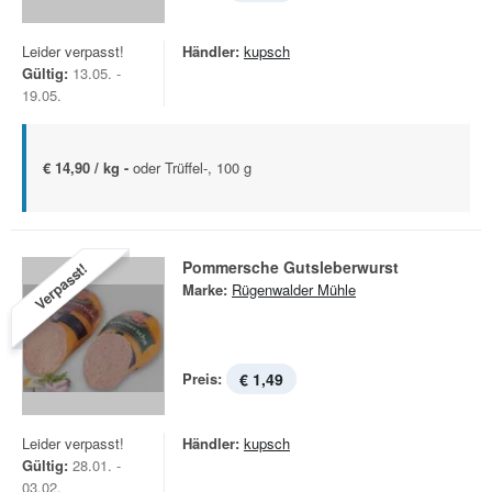
Leider verpasst!
Händler:
kupsch
Gültig:
13.05. -
19.05.
€ 14,90 / kg -
oder Trüffel-, 100 g
Pommersche Gutsleberwurst
Verpasst!
Marke:
Rügenwalder Mühle
Preis:
€ 1,49
Leider verpasst!
Händler:
kupsch
Gültig:
28.01. -
03.02.