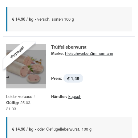
€ 14,90 / kg -
versch. sorten 100 g
Trüffelleberwurst
Verpasst!
Marke:
Fleischwerke Zimmermann
Preis:
€ 1,49
Leider verpasst!
Händler:
kupsch
Gültig:
25.03. -
31.03.
€ 14,90 / kg -
oder Geflügelleberwurst, 100 g