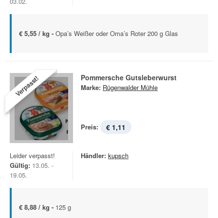
03.02.
€ 5,55 / kg -
Opa’s Weißer oder Oma’s Roter 200 g Glas
Pommersche Gutsleberwurst
Verpasst!
Marke:
Rügenwalder Mühle
Preis:
€ 1,11
Leider verpasst!
Händler:
kupsch
Gültig:
13.05. -
19.05.
€ 8,88 / kg -
125 g