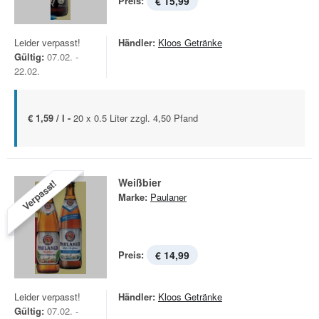
Preis:
€ 15,99
Leider verpasst!
Händler:
Kloos Getränke
Gültig:
07.02. -
22.02.
€ 1,59 / l -
20 x 0.5 Liter zzgl. 4,50 Pfand
Weißbier
Verpasst!
Marke:
Paulaner
Preis:
€ 14,99
Leider verpasst!
Händler:
Kloos Getränke
Gültig:
07.02. -