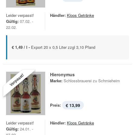
Leider verpasst!
Händler:
Kloos Getränke
Gültig:
07.02. -
22.02.
€ 1,49 / l -
Export 20 x 0,5 Liter zzgl 3,10 Pfand
Hieronymus
Verpasst!
Marke:
Schlossbrauerei zu Schmieheim
Preis:
€ 13,99
Leider verpasst!
Händler:
Kloos Getränke
Gültig:
24.01. -
07.02.