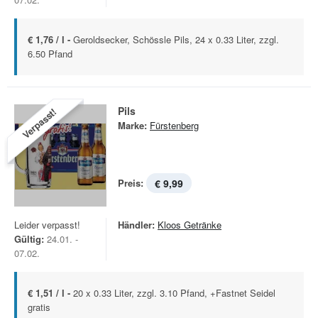
€ 1,76 / l -
Geroldsecker, Schössle Pils, 24 x 0.33 Liter, zzgl.
6.50 Pfand
Pils
Verpasst!
Marke:
Fürstenberg
Preis:
€ 9,99
Leider verpasst!
Händler:
Kloos Getränke
Gültig:
24.01. -
07.02.
€ 1,51 / l -
20 x 0.33 Liter, zzgl. 3.10 Pfand, +Fastnet Seidel
gratis