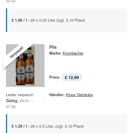
22.02.
€ 1,96 / l -
20 x 0,33 Liter 2zgl. 3,10 Pfand
Pils
Verpasst!
Marke:
Krombacher
Preis:
€ 12,99
Leider verpasst!
Händler:
Kloos Getränke
Gültig:
24.01. -
07.02.
€ 1,29 / l -
20 x 0.5 Liter, zzgl. 3.10 Pfand