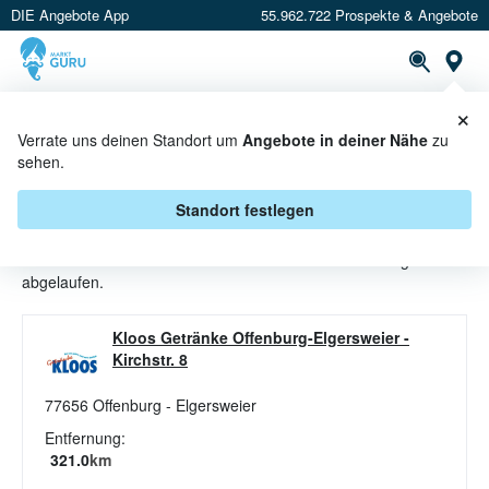
DIE Angebote App
55.962.722 Prospekte & Angebote
St
×
PROSPEKTE
ANGEBOTE
CASHBACK
Verrate uns deinen Standort um
Angebote in deiner Nähe
zu
sehen.
BIER ANGEBOTE & AKTIONEN BEI
KLOOS GETRÄNKE
Standort festlegen
Beim Händler
Kloos Getränke
sind aktuell alle Bier-Angebote
abgelaufen.
Kloos Getränke Offenburg-Elgersweier
-
Kirchstr. 8
77656
Offenburg - Elgersweier
Entfernung:
321.0
km