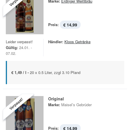
Verpasst!
Marke:
Erdinger Weißbräu
Preis:
€ 14,99
Leider verpasst!
Händler:
Kloos Getränke
Gültig:
24.01. -
07.02.
€ 1,49 / l -
20 x 0.5 Liter, zzgl 3.10 Pfand
Original
Verpasst!
Marke:
Maisel’s Gebrüder
Preis:
€ 14,99