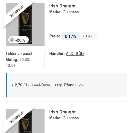
Irish Draught
Verpasst!
Marke:
Guinness
Preis:
€ 1,19
€ 1,49
-
20
%
Leider verpasst!
Händler:
ALDI SÜD
Gültig:
10.03. -
12.03.
€ 2,70 / l -
0,44-l-Dose, l zzgl. Pfand 0.25
Irish Draught
Verpasst!
Marke:
Guinness