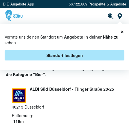
DIE Angebote App
56.122.869 Prospekte & Angebote
St
×
PROSPEKTE
ANGEBOTE
CASHBACK
Verrate uns deinen Standort um
Angebote in deiner Nähe
zu
sehen.
BIER ANGEBOTE & AKTIONEN BEI
ALDI SÜD
Standort festlegen
Beim Händler
ALDI SÜD
gibt es aktuell
1 gültige Angebote für
die Kategorie "Bier"
.
ALDI Süd Düsseldorf
-
Flinger Straße 23-25
40213
Düsseldorf
Entfernung:
119
m