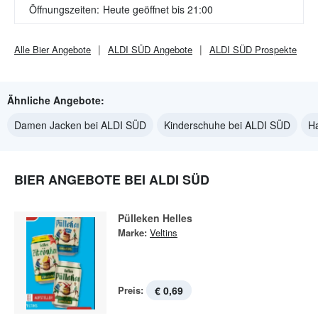
Öffnungszeiten:
Heute geöffnet bis 21:00
Alle
Bier
Angebote
ALDI SÜD
Angebote
ALDI SÜD
Prospekte
Ähnliche Angebote:
Damen Jacken bei ALDI SÜD
Kinderschuhe bei ALDI SÜD
Ha
BIER ANGEBOTE BEI ALDI SÜD
Pülleken Helles
Marke:
Veltins
Preis:
€ 0,69