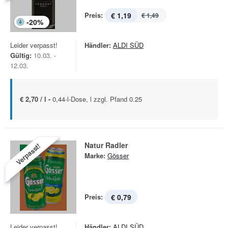
Preis:
€ 1,19
€ 1,49
-
20
%
Leider verpasst!
Händler:
ALDI SÜD
Gültig:
10.03. -
12.03.
€ 2,70 / l -
0,44-l-Dose, l zzgl. Pfand 0.25
Natur Radler
Verpasst!
Marke:
Gösser
Preis:
€ 0,79
Leider verpasst!
Händler:
ALDI SÜD