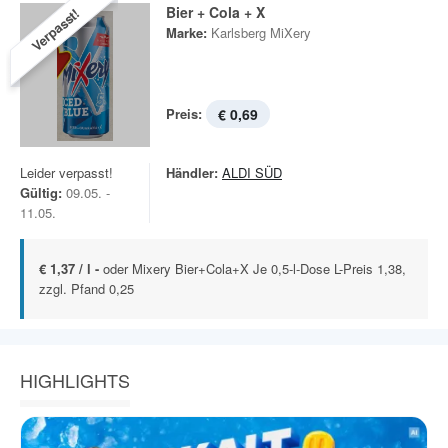
Bier + Cola + X
Verpasst!
Marke:
Karlsberg MiXery
Preis:
€ 0,69
Leider verpasst!
Händler:
ALDI SÜD
Gültig:
09.05. -
11.05.
€ 1,37 / l -
oder Mixery Bier+Cola+X Je 0,5-l-Dose L-Preis 1,38,
zzgl. Pfand 0,25
HIGHLIGHTS