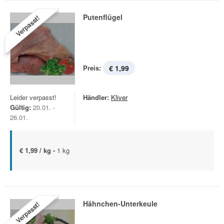
Putenflügel
Verpasst!
Preis:
€ 1,99
Leider verpasst!
Händler:
Kliver
Gültig:
20.01. -
26.01.
€ 1,99 / kg -
1 kg
Hähnchen-Unterkeule
Verpasst!