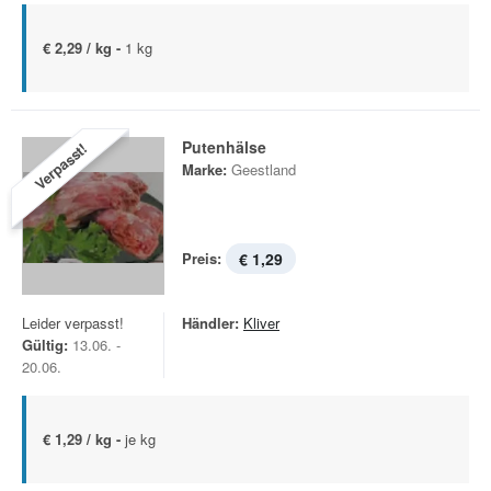
€ 2,29 / kg -
1 kg
Putenhälse
Verpasst!
Marke:
Geestland
Preis:
€ 1,29
Leider verpasst!
Händler:
Kliver
Gültig:
13.06. -
20.06.
€ 1,29 / kg -
je kg