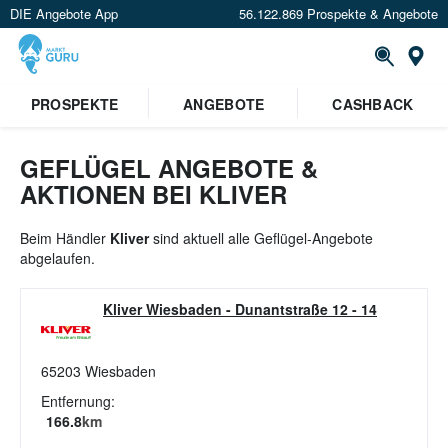
DIE Angebote App
56.122.869 Prospekte & Angebote
St
PROSPEKTE
ANGEBOTE
CASHBACK
GEFLÜGEL ANGEBOTE &
AKTIONEN BEI KLIVER
Beim Händler
Kliver
sind aktuell alle Geflügel-Angebote
abgelaufen.
Kliver Wiesbaden
-
Dunantstraße 12 - 14
65203
Wiesbaden
Entfernung:
166.8
km