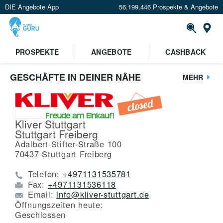
DIE Angebote App
56.199.446 Prospekte & Angebote
St
PROSPEKTE
ANGEBOTE
CASHBACK
GESCHÄFTE IN DEINER NÄHE
MEHR
Kliver Stuttgart
Stuttgart Freiberg
Adalbert-Stifter-Straße 100
70437
Stuttgart Freiberg
Telefon:
+4971131535781
Fax:
+4971131536118
Email:
info@kliver-stuttgart.de
Öffnungszeiten heute:
Geschlossen