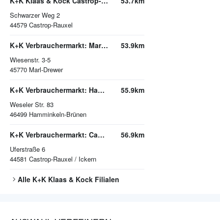
K+K Klaas & Kock Castrop-Rauxel
53.7km
Schwarzer Weg 2
44579
Castrop-Rauxel
K+K Verbrauchermarkt: Marl-Drewer
53.9km
Wiesenstr. 3-5
45770
Marl-Drewer
K+K Verbrauchermarkt: Hamminkeln-Brünen
55.9km
Weseler Str. 83
46499
Hamminkeln-Brünen
K+K Verbrauchermarkt: Castrop-Rauxel / Ickern
56.9km
Uferstraße 6
44581
Castrop-Rauxel / Ickern
Alle
K+K Klaas & Kock
Filialen