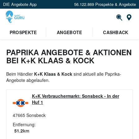
DIE Angebote App
56.122.869 Prospekte & Angebote
St
×
PROSPEKTE
ANGEBOTE
CASHBACK
Verrate uns deinen Standort um
Angebote in deiner Nähe
zu
sehen.
PAPRIKA ANGEBOTE & AKTIONEN
BEI K+K KLAAS & KOCK
Standort festlegen
Beim Händler
K+K Klaas & Kock
sind aktuell alle Paprika-
Angebote abgelaufen.
K+K Verbrauchermarkt: Sonsbeck
-
In der
Huf 1
47665
Sonsbeck
Entfernung:
51.2
km