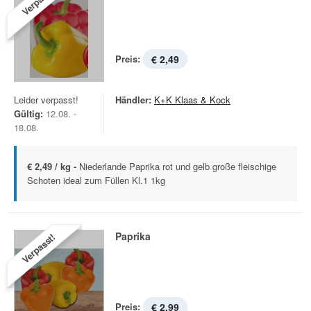
Verpasst!
Preis:
€ 2,49
Leider verpasst!
Händler:
K+K Klaas & Kock
Gültig:
12.08. -
18.08.
€ 2,49 / kg -
Niederlande Paprika rot und gelb große fleischige
Schoten ideal zum Füllen Kl.1 1kg
Paprika
Verpasst!
Preis:
€ 2,99