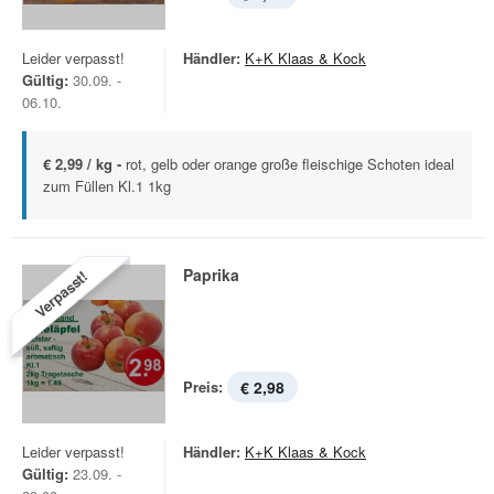
Leider verpasst!
Händler:
K+K Klaas & Kock
Gültig:
30.09. -
06.10.
€ 2,99 / kg -
rot, gelb oder orange große fleischige Schoten ideal
zum Füllen Kl.1 1kg
Paprika
Verpasst!
Preis:
€ 2,98
Leider verpasst!
Händler:
K+K Klaas & Kock
Gültig:
23.09. -