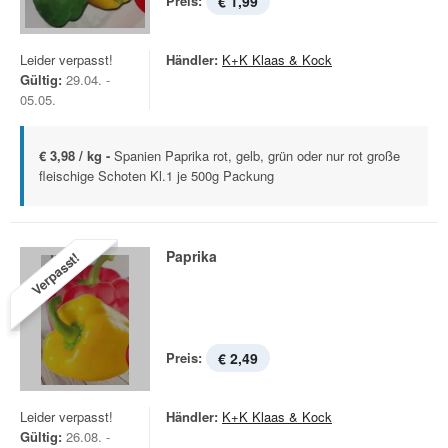
Preis:
€ 1,99
Leider verpasst!
Händler:
K+K Klaas & Kock
Gültig:
29.04. -
05.05.
€ 3,98 / kg -
Spanien Paprika rot, gelb, grün oder nur rot große
fleischige Schoten Kl.1 je 500g Packung
Paprika
Verpasst!
Preis:
€ 2,49
Leider verpasst!
Händler:
K+K Klaas & Kock
Gültig:
26.08. -