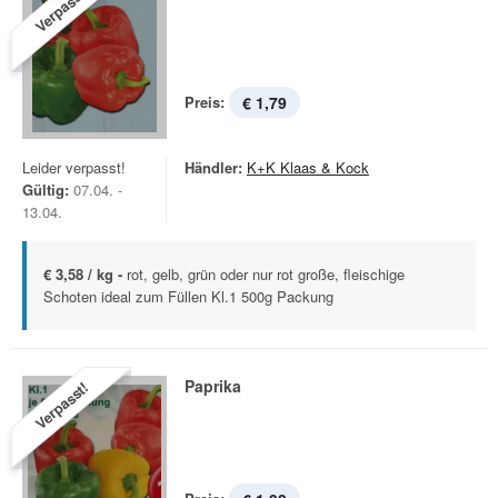
Verpasst!
Preis:
€ 1,79
Leider verpasst!
Händler:
K+K Klaas & Kock
Gültig:
07.04. -
13.04.
€ 3,58 / kg -
rot, gelb, grün oder nur rot große, fleischige
Schoten ideal zum Füllen Kl.1 500g Packung
Paprika
Verpasst!