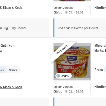
K Klaas & Kock
Leider verpasst!
Händler
Gültig:
18.03. - 24.03.
en 87g - 90g Becher
und andere Sorten per Beutel
 Grünkohl
Minuto
Verpasst!
a
Marke:
,99
Preis:
€ 2,79
-
23
%
Leider verpasst!
Händler
K Klaas & Kock
Gültig:
18.02. - 24.02.