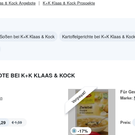
as & Kock
Angebote
K+K Klaas & Kock
Prospekte
Soßen bei K+K Klaas & Kock
Kartoffelgerichte bei K+K Klaas & Koc
TE BEI K+K KLAAS & KOCK
Für Ge
Verpasst!
in
Marke:
,29
Preis:
€ 1,59
-
17
%