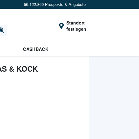
56.122.869 Prospekte & Angebote
Standort
festlegen
CASHBACK
AS & KOCK