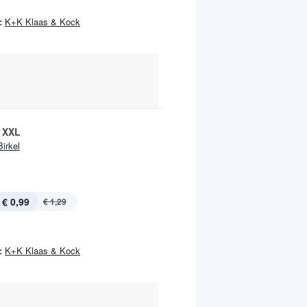
:
K+K Klaas & Kock
 XXL
Birkel
€ 0,99
€ 1,29
:
K+K Klaas & Kock