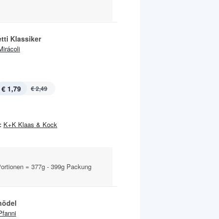
ti Klassiker
Mirácoli
€ 1,79
€ 2,49
:
K+K Klaas & Kock
Portionen = 377g - 399g Packung
nödel
Pfanni