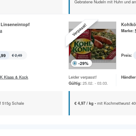
Gebratene Nudeln mit Huhn und an
e Linseneintopf
Kohlkö
Verpasst!
a
Marke:
,99
Preis:
€ 2,49
-
29
%
K Klaas & Kock
Leider verpasst!
Händler
Gültig:
25.02. - 03.03.
f 515g Schale
€ 4,97 / kg -
mit Kochmettwurst 4