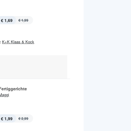
€ 1,69
€ 1,99
:
K+K Klaas & Kock
Fertiggerichte
Maggi
€ 1,99
€ 2,99