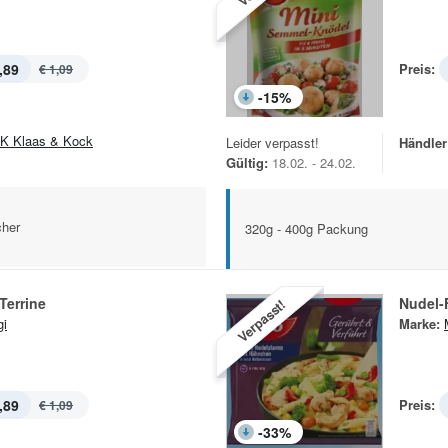
,89
Preis:
€ 1,09
-
15
%
K Klaas & Kock
Leider verpasst!
Händler
Gültig:
18.02. - 24.02.
cher
320g - 400g Packung
Terrine
Nudel-
Verpasst!
i
Marke:
,89
Preis:
€ 1,09
-
33
%