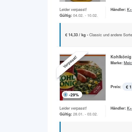
Leider verpasst!
Händler:
K+
Gültig:
04.02. - 10.02.
€ 14,33 / kg -
Classic und andere Sort
Kohlkönig
Verpasst!
Marke:
Meic
Preis:
€ 1
-
29
%
Leider verpasst!
Händler:
K+
Gültig:
28.01. - 03.02.