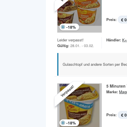
Preis:
€ 0
-
18
%
Leider verpasst!
Händler:
K+
Gültig:
28.01. - 03.02.
Gulaschtopf und andere Sorten per Be
5 Minuten 
Verpasst!
Marke:
Magg
Preis:
€ 0
-
18
%