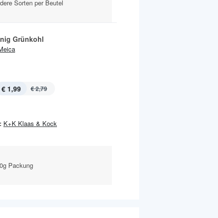
dere Sorten per Beutel
nig Grünkohl
Meica
€ 1,99
€ 2,79
:
K+K Klaas & Kock
00g Packung