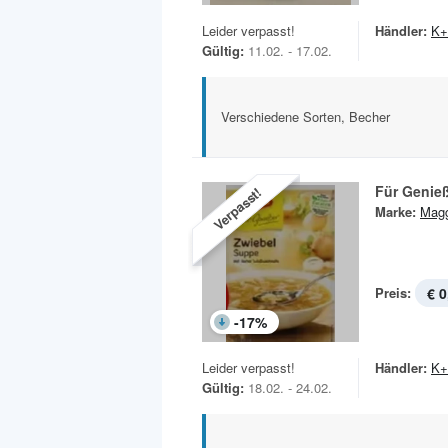
Leider verpasst!
Händler:
K+
Gültig:
11.02. - 17.02.
Verschiedene Sorten, Becher
Für Genie
Verpasst!
Marke:
Magg
Preis:
€ 0
-
17
%
Leider verpasst!
Händler:
K+
Gültig:
18.02. - 24.02.