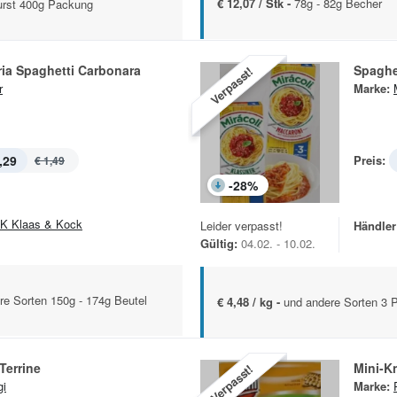
€ 12,07 / Stk -
78g - 82g Becher
urst 400g Packung
ia Spaghetti Carbonara
Spaghet
Verpasst!
r
Marke:
,29
Preis:
€ 1,49
-
28
%
K Klaas & Kock
Leider verpasst!
Händler
Gültig:
04.02. - 10.02.
e Sorten 150g - 174g Beutel
€ 4,48 / kg -
und andere Sorten 3 
Terrine
Mini-K
Verpasst!
i
Marke: