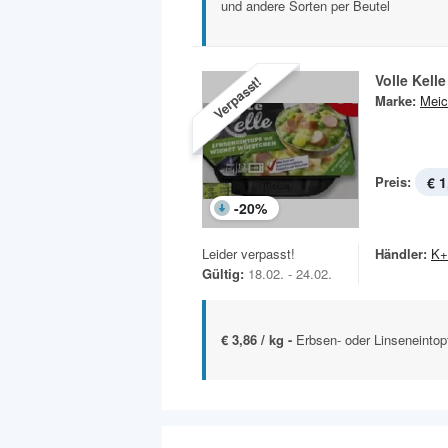
und andere Sorten per Beutel
Volle Kell
Verpasst!
Marke:
Meic
Preis:
€ 1
-
20
%
Leider verpasst!
Händler:
K+
Gültig:
18.02. - 24.02.
€ 3,86 / kg -
Erbsen- oder Linseneintop