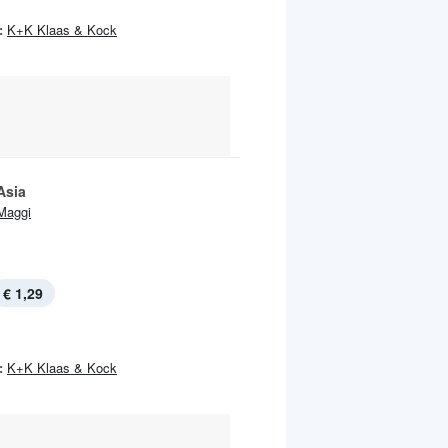
:
K+K Klaas & Kock
Asia
Maggi
€ 1,29
:
K+K Klaas & Kock