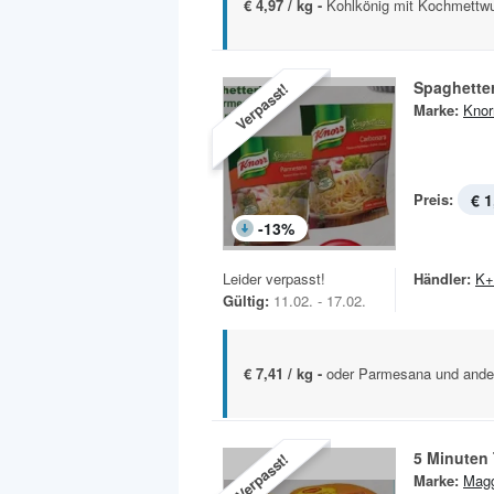
€ 4,97 / kg -
Kohlkönig mit Kochmettw
Spaghetter
Verpasst!
Marke:
Knor
Preis:
€ 1
-
13
%
Leider verpasst!
Händler:
K+
Gültig:
11.02. - 17.02.
€ 7,41 / kg -
oder Parmesana und ander
5 Minuten 
Verpasst!
Marke:
Magg