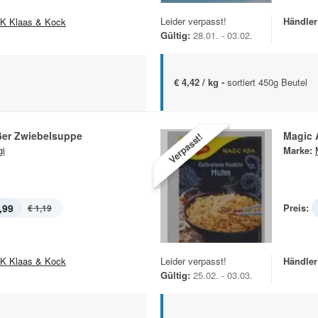
Leider verpasst!
Händler
K Klaas & Kock
Gültig:
28.01. - 03.02.
€ 4,42 / kg -
sortiert 450g Beutel
ßer Zwiebelsuppe
Magic 
Verpasst!
i
Marke:
,99
Preis:
€ 1,19
K Klaas & Kock
Leider verpasst!
Händler
Gültig:
25.02. - 03.03.