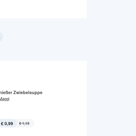
k
nießer Zwiebelsuppe
Maggi
€ 0,99
€ 1,19