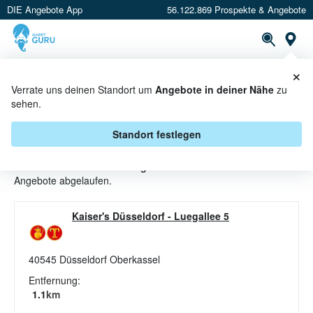
DIE Angebote App
56.122.869 Prospekte & Angebote
St
×
PROSPEKTE
ANGEBOTE
CASHBACK
Verrate uns deinen Standort um
Angebote in deiner Nähe
zu
sehen.
KEKSE ANGEBOTE & AKTIONEN
BEI KAISER'S / TENGELMANN
Standort festlegen
Beim Händler
Kaiser's / Tengelmann
sind aktuell alle Kekse-
Angebote abgelaufen.
Kaiser's Düsseldorf
-
Luegallee 5
40545
Düsseldorf Oberkassel
Entfernung:
1.1
km