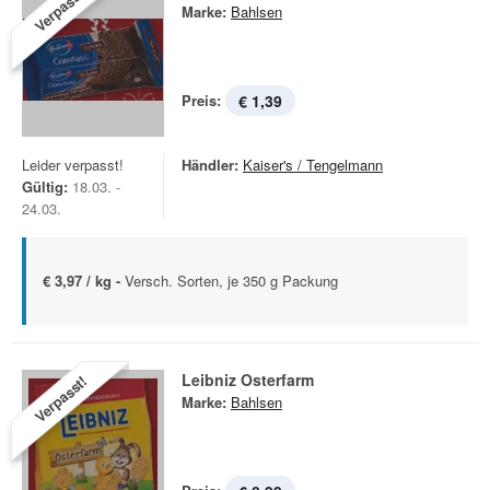
Verpasst!
Marke:
Bahlsen
Preis:
€ 1,39
Leider verpasst!
Händler:
Kaiser's / Tengelmann
Gültig:
18.03. -
24.03.
€ 3,97 / kg -
Versch. Sorten, je 350 g Packung
Leibniz Osterfarm
Verpasst!
Marke:
Bahlsen