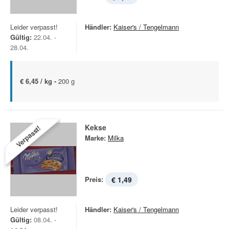
Leider verpasst!
Händler:
Kaiser's / Tengelmann
Gültig:
22.04. -
28.04.
€ 6,45 / kg -
200 g
Kekse
Verpasst!
Marke:
Milka
Preis:
€ 1,49
Leider verpasst!
Händler:
Kaiser's / Tengelmann
Gültig:
08.04. -