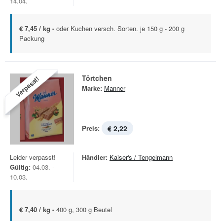
14.04.
€ 7,45 / kg -
oder Kuchen versch. Sorten. je 150 g - 200 g
Packung
Törtchen
Verpasst!
Marke:
Manner
Preis:
€ 2,22
Leider verpasst!
Händler:
Kaiser's / Tengelmann
Gültig:
04.03. -
10.03.
€ 7,40 / kg -
400 g, 300 g Beutel