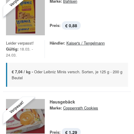
Verpasst!
Marke:
Bahlsen
Preis:
€ 0,88
Leider verpasst!
Händler:
Kaiser's / Tengelmann
Gültig:
18.03. -
24.03.
€ 7,04 / kg -
Oder Leibniz Minis versch. Sorten, je 125 g - 200 g
Beutel
Hausgebäck
Verpasst!
Marke:
Coppenrath Cookies
Preis:
€ 1,29