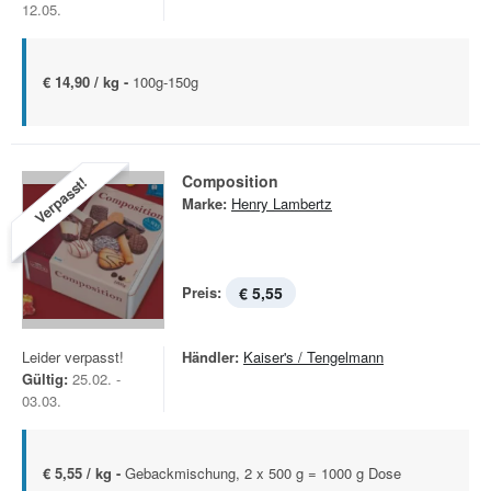
12.05.
€ 14,90 / kg -
100g-150g
Composition
Verpasst!
Marke:
Henry Lambertz
Preis:
€ 5,55
Leider verpasst!
Händler:
Kaiser's / Tengelmann
Gültig:
25.02. -
03.03.
€ 5,55 / kg -
Gebackmischung, 2 x 500 g = 1000 g Dose