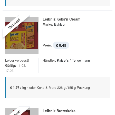
Leibniz Keks'n Cream
Verpasst!
Marke:
Bahlsen
Preis:
€ 0,45
Leider verpasst!
Händler:
Kaiser's / Tengelmann
Gültig:
11.03. -
17.03.
€ 1,97 / kg -
oder Keks & More 228 g /155 g Packung
Leibniz Butterkeks