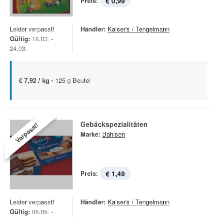
Preis:
€ 0,99
Leider verpasst!
Händler:
Kaiser's / Tengelmann
Gültig:
18.03. -
24.03.
€ 7,92 / kg -
125 g Beutel
Gebäckspezialitäten
Verpasst!
Marke:
Bahlsen
Preis:
€ 1,49
Leider verpasst!
Händler:
Kaiser's / Tengelmann
Gültig:
06.05. -