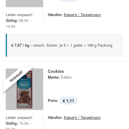
Leider verpasst!
Händler:
Kaiser's / Tengelmann
Gültig:
08.04. -
14.04.
€ 7,67 / kg -
versch. Sorten. je 5 + 1 gratis = 168 g Packung
Cookies
Verpasst!
Marke:
Edeka
Preis:
€ 1,11
Leider verpasst!
Händler:
Kaiser's / Tengelmann
Gültig:
15.04. -
21.04.