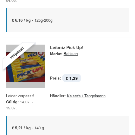
04.05.
€ 6,16 / kg -
125g-200g
Leibniz Pick Up!
Verpasst!
Marke:
Bahlsen
Preis:
€ 1,29
Leider verpasst!
Händler:
Kaiser's / Tengelmann
Gültig:
14.07. -
19.07.
€ 9,21 / kg -
140 g