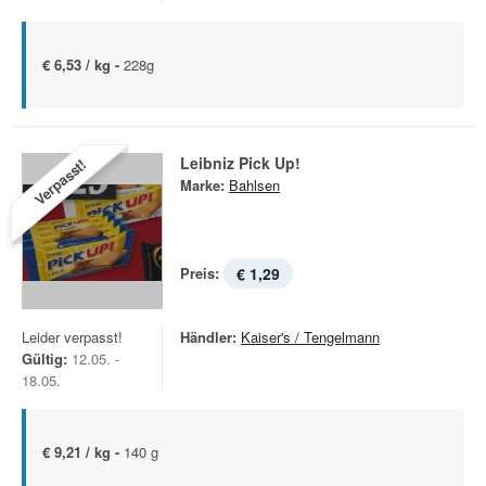
€ 6,53 / kg -
228g
Leibniz Pick Up!
Verpasst!
Marke:
Bahlsen
Preis:
€ 1,29
Leider verpasst!
Händler:
Kaiser's / Tengelmann
Gültig:
12.05. -
18.05.
€ 9,21 / kg -
140 g