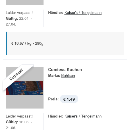
Leider verpasst!
Händler:
Kaiser's / Tengelmann
Gültig:
22.04. -
27.04.
€ 10,67 / kg -
280g
Comtess Kuchen
Verpasst!
Marke:
Bahlsen
Preis:
€ 1,49
Leider verpasst!
Händler:
Kaiser's / Tengelmann
Gültig:
16.06. -
21.06.