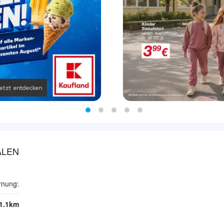
ALEN
rnung:
1.1km