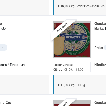
€ 15,90 / kg -
oder Bockshornklee 
se
Graska
Verpasst!
ster
Marke:
,09
Preis:
iser's / Tengelmann
Leider verpasst!
Händler
Gültig:
08.09. - 14.09.
€ 11,10 / kg -
100 g
and Cru
Graska