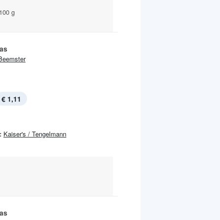
100 g
as
Beemster
€ 1,11
:
Kaiser's / Tengelmann
as