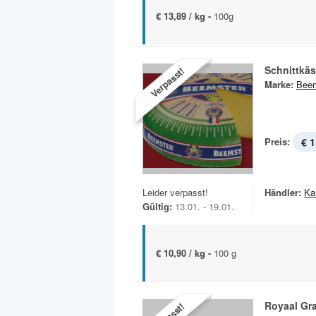
€ 13,89 / kg -
100g
Schnittkä
Verpasst!
Marke:
Beem
Preis:
€ 1
Leider verpasst!
Händler:
Ka
Gültig:
13.01. - 19.01.
€ 10,90 / kg -
100 g
Royaal Gr