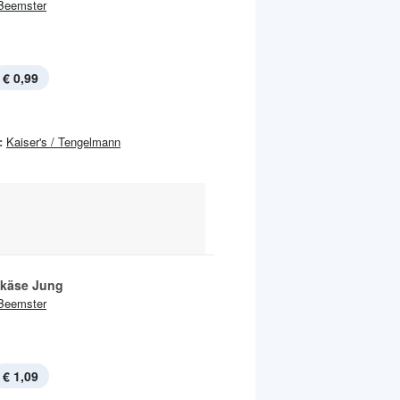
Beemster
€ 0,99
:
Kaiser's / Tengelmann
tkäse Jung
Beemster
€ 1,09