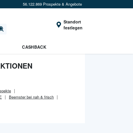
56.122.869 Prospekte & Angebote
Standort
festlegen
CASHBACK
AKTIONEN
spekte
E
Beemster bei nah & frisch