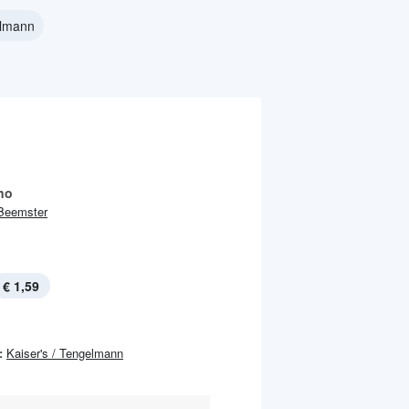
elmann
no
Beemster
€ 1,59
:
Kaiser's / Tengelmann