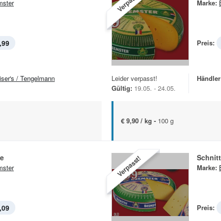
Verpasst!
ster
Marke:
,99
Preis:
iser's / Tengelmann
Leider verpasst!
Händler
Gültig:
19.05. - 24.05.
€ 9,90 / kg -
100 g
se
Schnit
Verpasst!
ster
Marke:
,09
Preis: