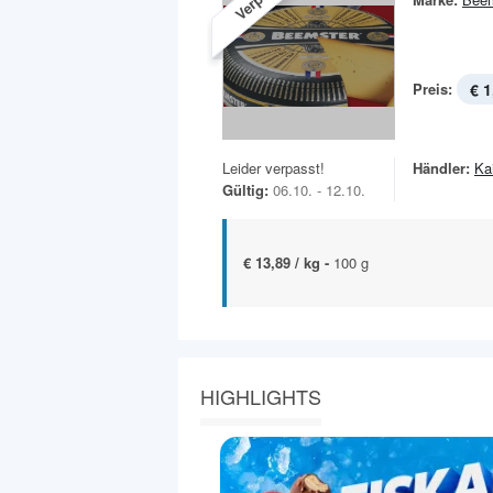
Preis:
€ 1
Leider verpasst!
Händler:
Ka
Gültig:
06.10. - 12.10.
€ 13,89 / kg -
100 g
HIGHLIGHTS