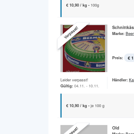
€ 10,90 / kg -
100g
Schnittkä
Verpasst!
Marke:
Beem
Preis:
€ 1
Leider verpasst!
Händler:
Ka
Gültig:
04.11. - 10.11.
€ 10,90 / kg -
je 100 g
Old
Verpasst!
Marke:
Beem