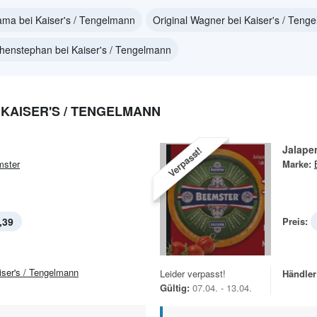
ma bei Kaiser's / Tengelmann
Original Wagner bei Kaiser's / Teng
henstephan bei Kaiser's / Tengelmann
KAISER'S / TENGELMANN
Jalape
Verpasst!
ster
Marke:
,39
Preis:
iser's / Tengelmann
Leider verpasst!
Händler
Gültig:
07.04. - 13.04.