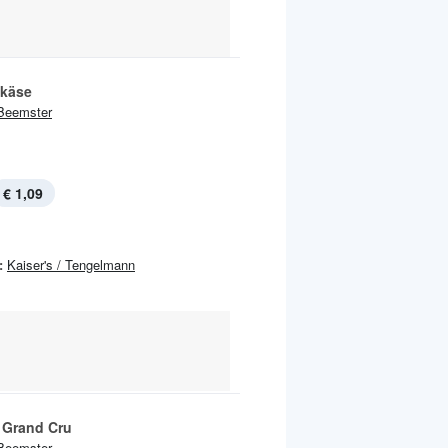
tkäse
Beemster
€ 1,09
:
Kaiser's / Tengelmann
 Grand Cru
Beemster