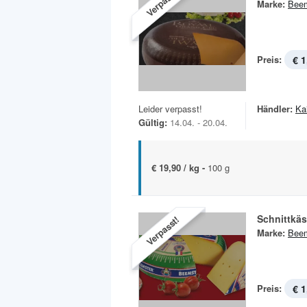
Verpasst!
Marke:
Beem
Preis:
€ 1
Leider verpasst!
Händler:
Ka
Gültig:
14.04. - 20.04.
€ 19,90 / kg -
100 g
Schnittkä
Verpasst!
Marke:
Beem
Preis:
€ 1