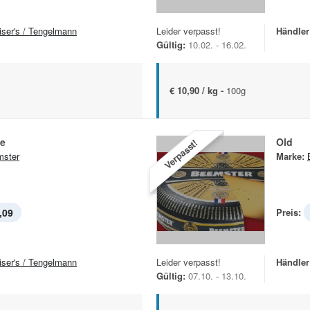
iser's / Tengelmann
Leider verpasst!
Händler
Gültig:
10.02. - 16.02.
€ 10,90 / kg -
100g
se
Old
Verpasst!
ster
Marke:
,09
Preis:
iser's / Tengelmann
Leider verpasst!
Händler
Gültig:
07.10. - 13.10.