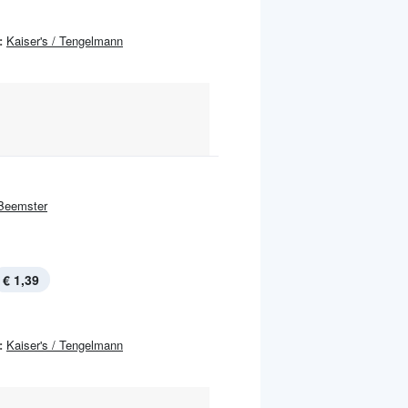
:
Kaiser's / Tengelmann
Beemster
€ 1,39
:
Kaiser's / Tengelmann