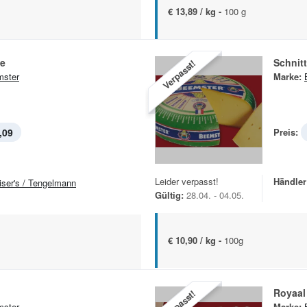
€ 13,89 / kg -
100 g
se
Schnit
Verpasst!
ster
Marke:
,09
Preis:
Leider verpasst!
Händler
iser's / Tengelmann
Gültig:
28.04. - 04.05.
€ 10,90 / kg -
100g
Royaal
Verpasst!
ster
Marke: