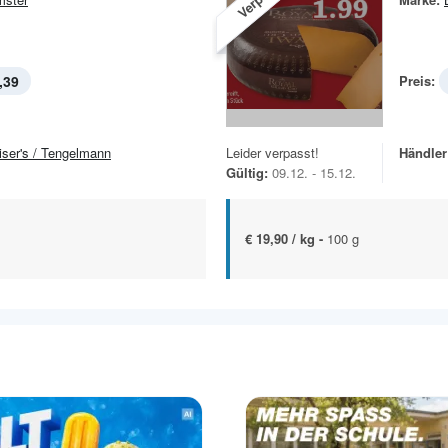
,39
Preis:
iser's / Tengelmann
Leider verpasst!
Händler
Gültig:
09.12. - 15.12.
€ 19,90 / kg -
100 g