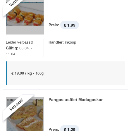
Verpasst!
Preis:
€ 1,99
Leider verpasst!
Händler:
inkoop
Gültig:
05.04. -
11.04.
€ 19,90 / kg -
100g
Pangasiusfilet Madagaskar
Verpasst!
Preis:
€ 1,29