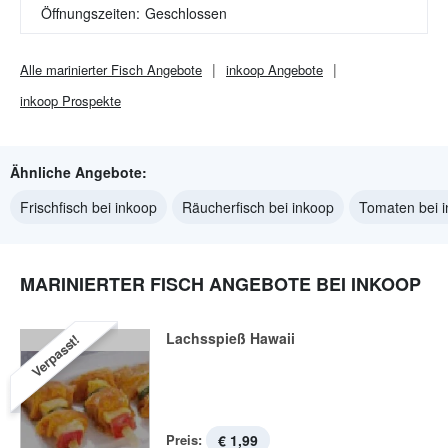
Öffnungszeiten:
Geschlossen
Alle
marinierter Fisch
Angebote
inkoop
Angebote
inkoop
Prospekte
Ähnliche Angebote:
Frischfisch bei inkoop
Räucherfisch bei inkoop
Tomaten bei 
MARINIERTER FISCH ANGEBOTE BEI INKOOP
Lachsspieß Hawaii
Verpasst!
Preis:
€ 1,99