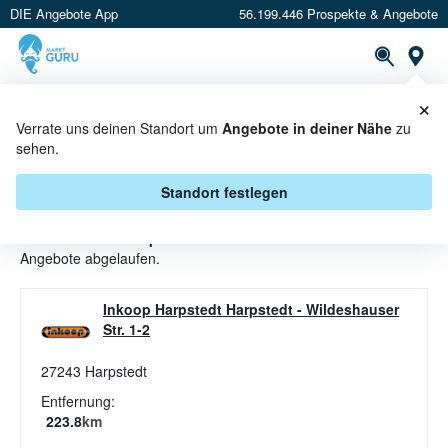
DIE Angebote App
56.199.446 Prospekte & Angebote
St
×
PROSPEKTE
ANGEBOTE
CASHBACK
Verrate uns deinen Standort um
Angebote in deiner Nähe
zu
sehen.
MARINIERTER FISCH ANGEBOTE
& AKTIONEN BEI INKOOP
Standort festlegen
Beim Händler
inkoop
sind aktuell alle marinierter Fisch-
Angebote abgelaufen.
Inkoop Harpstedt Harpstedt
-
Wildeshauser
Str. 1-2
27243
Harpstedt
Entfernung:
223.8
km