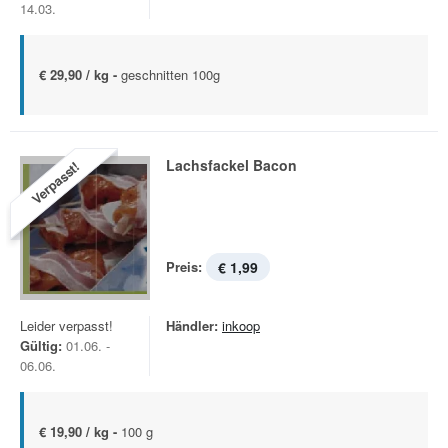
14.03.
€ 29,90 / kg -
geschnitten 100g
Lachsfackel Bacon
Verpasst!
Preis:
€ 1,99
Leider verpasst!
Händler:
inkoop
Gültig:
01.06. -
06.06.
€ 19,90 / kg -
100 g