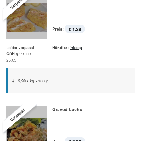
Verpasst!
Preis:
€ 1,29
Leider verpasst!
Händler:
inkoop
Gültig:
18.03. -
25.03.
€ 12,90 / kg -
100 g
Graved Lachs
Verpasst!