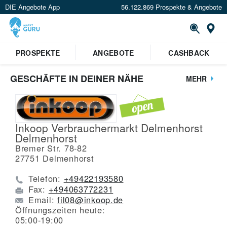
DIE Angebote App
56.122.869 Prospekte & Angebote
St
PROSPEKTE
ANGEBOTE
CASHBACK
GESCHÄFTE IN DEINER NÄHE
MEHR
Inkoop Verbrauchermarkt Delmenhorst
Delmenhorst
Bremer Str. 78-82
27751
Delmenhorst
Telefon:
+49422193580
Fax:
+494063772231
Email:
fil08@inkoop.de
Öffnungszeiten heute:
05:00-19:00