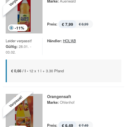
Verpasst!
Marke:
Auenwald
Preis:
€ 7,99
€ 8,99
-
11
%
Leider verpasst!
Händler:
HOL'AB
Gültig:
28.01. -
03.02.
€ 0,66 / l -
12 x 1 l + 3.30 Pfand
Orangensaft
Verpasst!
Marke:
Ohlenhof
Preis:
€ 6,49
€ 7,49