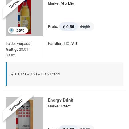
Verpasst!
Marke:
Mio Mio
Preis:
€ 0,55
€ 0,69
-
20
%
Leider verpasst!
Händler:
HOL'AB
Gültig:
28.01. -
03.02.
€ 1,10 / l -
0.5 l + 0.15 Pfand
Energy Drink
Verpasst!
Marke:
Effect