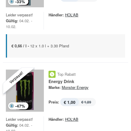
-
33
%
Leider verpasst!
Händler:
HOL'AB
Gültig:
04.02. -
10.02.
€ 0,66 / l -
12 x 1.0 l + 3.30 Pfand
Verpasst!
Top Rabatt
Energy Drink
Marke:
Monster Energy
Preis:
€ 1,00
€ 1,89
-
47
%
Leider verpasst!
Händler:
HOL'AB
Gültig:
04.02. -
10.02.