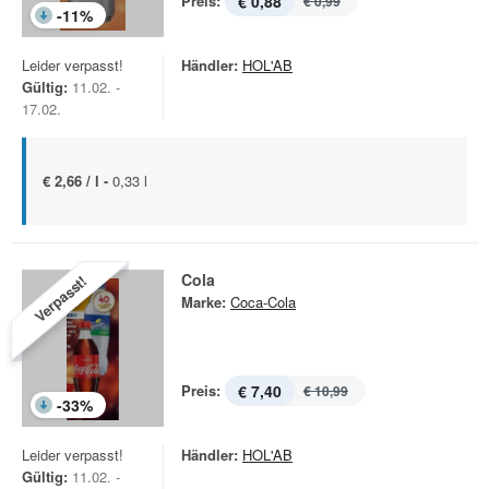
Preis:
€ 0,88
€ 0,99
-
11
%
Leider verpasst!
Händler:
HOL'AB
Gültig:
11.02. -
17.02.
€ 2,66 / l -
0,33 l
Cola
Verpasst!
Marke:
Coca-Cola
Preis:
€ 7,40
€ 10,99
-
33
%
Leider verpasst!
Händler:
HOL'AB
Gültig:
11.02. -