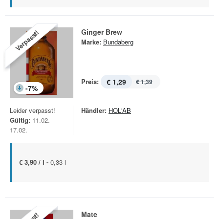
Ginger Brew
Verpasst!
Marke:
Bundaberg
Preis:
€ 1,29
€ 1,39
-
7
%
Leider verpasst!
Händler:
HOL'AB
Gültig:
11.02. -
17.02.
€ 3,90 / l -
0,33 l
Mate