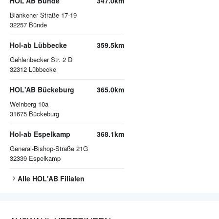
HOL'AB Bünde
347.0km
Blankener Straße 17-19
32257
Bünde
Hol-ab Lübbecke
359.5km
Gehlenbecker Str. 2 D
32312
Lübbecke
HOL'AB Bückeburg
365.0km
Weinberg 10a
31675
Bückeburg
Hol-ab Espelkamp
368.1km
General-Bishop-Straße 21G
32339
Espelkamp
Alle
HOL'AB
Filialen