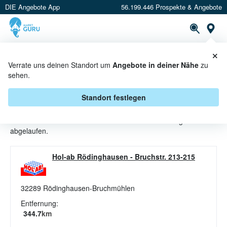
DIE Angebote App
56.199.446 Prospekte & Angebote
St
×
PROSPEKTE
ANGEBOTE
CASHBACK
Verrate uns deinen Standort um
Angebote in deiner Nähe
zu
sehen.
SOFTDRINKS ANGEBOTE &
AKTIONEN BEI HOL'AB
Standort festlegen
Beim Händler
HOL'AB
sind aktuell alle Softdrinks-Angebote
abgelaufen.
Hol-ab Rödinghausen
-
Bruchstr. 213-215
32289
Rödinghausen-Bruchmühlen
Entfernung:
344.7
km