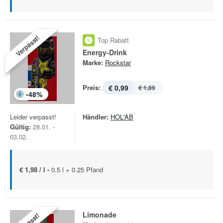
Verpasst!
Top Rabatt
Energy-Drink
Marke:
Rockstar
Preis:
€ 0,99
€ 1,89
-
48
%
Leider verpasst!
Händler:
HOL'AB
Gültig:
28.01. -
03.02.
€ 1,98 / l -
0.5 l + 0.25 Pfand
Limonade