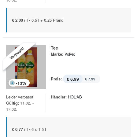
€ 2,00 / l -
0.5 l + 0.25 Pfand
Tee
Verpasst!
Marke:
Volvic
Preis:
€ 6,99
€ 7,99
-
13
%
Leider verpasst!
Händler:
HOL'AB
Gültig:
11.02. -
17.02.
€ 0,77 / l -
6 x 1,5 l