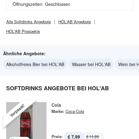
Öffnungszeiten:
Geschlossen
Alle
Softdrinks
Angebote
HOL'AB
Angebote
HOL'AB
Prospekte
Ähnliche Angebote:
Alkoholfreies Bier bei HOL'AB
Wasser bei HOL'AB
Wein bei 
SOFTDRINKS ANGEBOTE BEI HOL'AB
Cola
Verpasst!
Marke:
Coca-Cola
Preis:
€ 7,99
€ 11,99