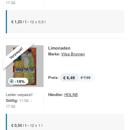
17.02.
€ 1,23 / l -
12 x 0,5 l
Limonaden
Verpasst!
Marke:
Vilsa Brunnen
Preis:
€ 6,49
€ 7,99
-
19
%
Leider verpasst!
Händler:
HOL'AB
Gültig:
11.02. -
17.02.
€ 0,54 / l -
12 x 1 l