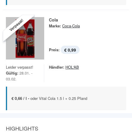
Cola
Verpasst!
Marke:
Coca-Cola
Preis:
€ 0,99
Leider verpasst!
Händler:
HOL'AB
Gültig:
28.01. -
03.02.
€ 0,66 / l -
oder Vital Cola 1.5 l + 0.25 Pfand
HIGHLIGHTS