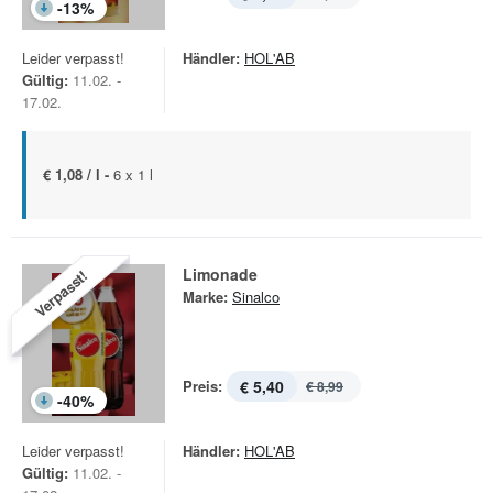
-
13
%
Leider verpasst!
Händler:
HOL'AB
Gültig:
11.02. -
17.02.
€ 1,08 / l -
6 x 1 l
Limonade
Verpasst!
Marke:
Sinalco
Preis:
€ 5,40
€ 8,99
-
40
%
Leider verpasst!
Händler:
HOL'AB
Gültig:
11.02. -