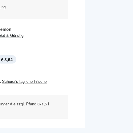
kung
 Lemon
Gut & Günstig
€ 3,54
:
Scherer's tägliche Frische
inger Ale zzgl. Pfand 6x1,5 l