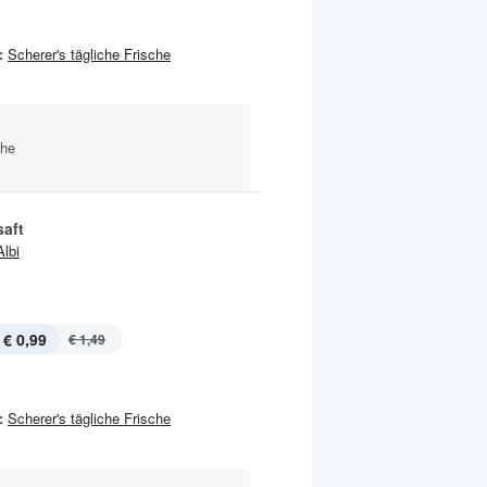
:
Scherer's tägliche Frische
che
saft
Albi
€ 0,99
€ 1,49
:
Scherer's tägliche Frische