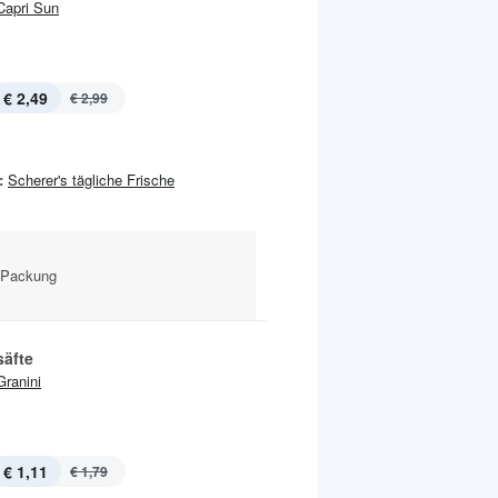
Capri Sun
€ 2,49
€ 2,99
:
Scherer's tägliche Frische
l Packung
säfte
Granini
€ 1,11
€ 1,79