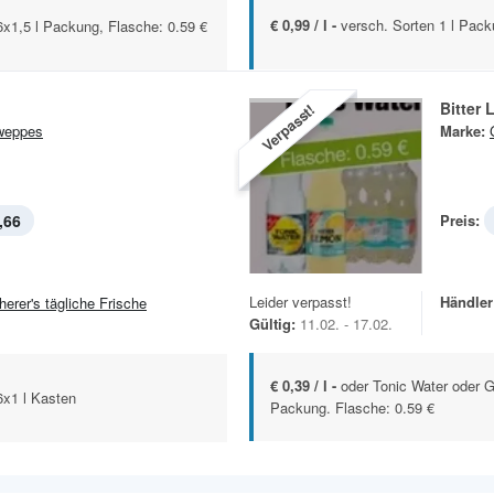
€ 0,99 / l -
versch. Sorten 1 l Pac
6x1,5 l Packung, Flasche: 0.59 €
Bitter
Verpasst!
weppes
Marke:
,66
Preis:
Leider verpasst!
Händler
herer's tägliche Frische
Gültig:
11.02. - 17.02.
€ 0,39 / l -
oder Tonic Water oder G
6x1 l Kasten
Packung. Flasche: 0.59 €