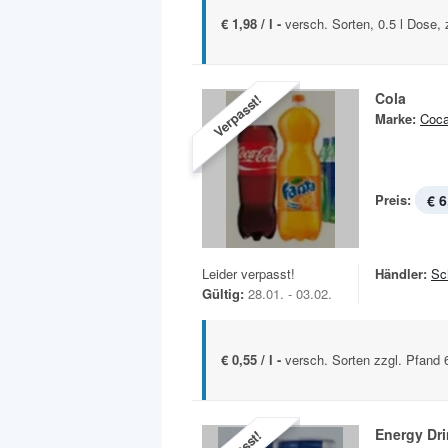
€ 1,98 / l -
versch. Sorten, 0.5 l Dose, 
Cola
Verpasst!
Marke:
Coca
Preis:
€ 6
Leider verpasst!
Händler:
Sc
Gültig:
28.01. - 03.02.
€ 0,55 / l -
versch. Sorten zzgl. Pfand
Energy Dr