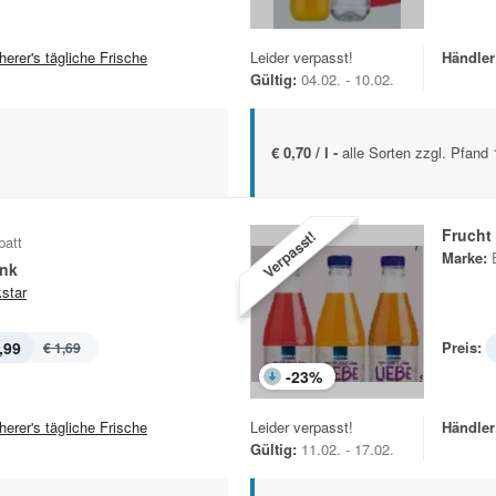
herer's tägliche Frische
Leider verpasst!
Händler
Gültig:
04.02. - 10.02.
€ 0,70 / l -
alle Sorten zzgl. Pfand
Frucht
Verpasst!
batt
Marke:
ink
star
,99
Preis:
€ 1,69
-
23
%
herer's tägliche Frische
Leider verpasst!
Händler
Gültig:
11.02. - 17.02.