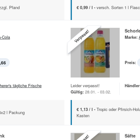
zzgl. Pfand
€ 0,99 / l -
versch. Sorten 1 l Flas
Schorl
Verpasst!
-Cola
Marke:
,66
Preis:
herer's tägliche Frische
Leider verpasst!
Händler
Gültig:
28.01. - 03.02.
€ 1,13 / l -
Tropic oder Pfirsich-Hol
 6x2 l Packung
Kasten
ink
Säfte