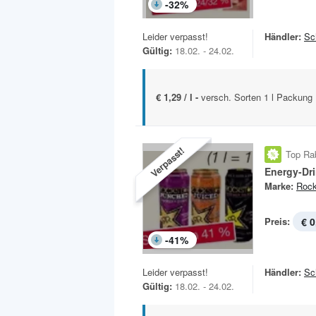
-
32
%
Leider verpasst!
Händler:
Sc
Gültig:
18.02. - 24.02.
€ 1,29 / l -
versch. Sorten 1 l Packung
Verpasst!
Top Ra
Energy-Dr
Marke:
Rock
Preis:
€ 0
-
41
%
Leider verpasst!
Händler:
Sc
Gültig:
18.02. - 24.02.