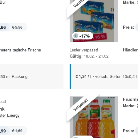
Verpasst!
Bull
Marke:
,66
Preis:
€ 5,56
-
17
%
herer's tägliche Frische
Leider verpasst!
Händler
Gültig:
18.02. - 24.02.
x250 ml Packung
€ 1,24 / l -
versch. Sorten 10x0,2 
Frucht
Verpasst!
batt
Marke:
ink
ter Energy
,99
Preis:
€ 1,69