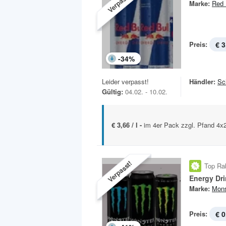
Verpasst!
Marke:
Red 
Preis:
€ 3
-
34
%
Leider verpasst!
Händler:
Sc
Gültig:
04.02. - 10.02.
€ 3,66 / l -
im 4er Pack zzgl. Pfand 4
Verpasst!
Top Ra
Energy Dr
Marke:
Mons
Preis:
€ 0