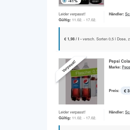
-
41
%
Leider verpasst!
Händler:
Sc
Gültig:
11.02. - 17.02.
€ 1,98 / l -
versch. Sorten 0,5 l Dose, 
Pepsi Cola
Verpasst!
Marke:
Peps
Preis:
€ 3
Leider verpasst!
Händler:
Sc
Gültig:
11.02. - 17.02.