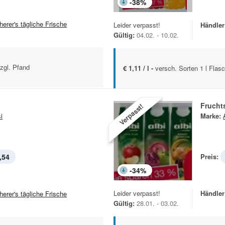
-
38
%
herer's tägliche Frische
Leider verpasst!
Händler
Gültig:
04.02. - 10.02.
zzgl. Pfand
€ 1,11 / l -
versch. Sorten 1 l Flas
Frucht
Verpasst!
i
Marke:
,54
Preis:
-
34
%
Leider verpasst!
Händler
herer's tägliche Frische
Gültig:
28.01. - 03.02.