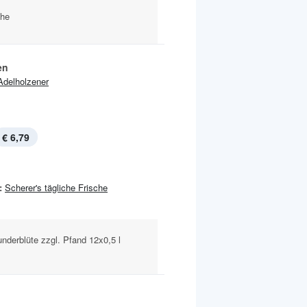
che
en
Adelholzener
€ 6,79
:
Scherer's tägliche Frische
underblüte zzgl. Pfand 12x0,5 l