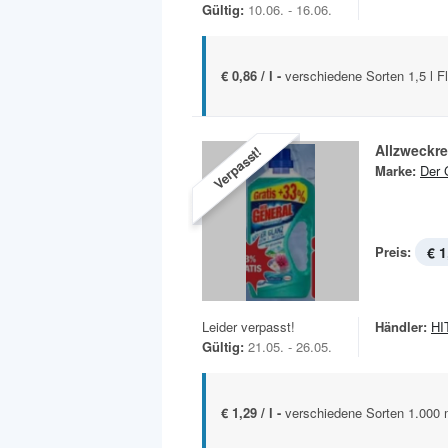
Gültig:
10.06. - 16.06.
€ 0,86 / l -
verschiedene Sorten 1,5 l F
Allzweckre
Verpasst!
Marke:
Der 
Preis:
€ 1
Leider verpasst!
Händler:
HIT
Gültig:
21.05. - 26.05.
€ 1,29 / l -
verschiedene Sorten 1.000 