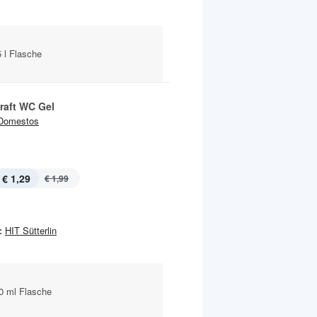
 l Flasche
raft WC Gel
Domestos
€ 1,29
€ 1,99
:
HIT Sütterlin
0 ml Flasche