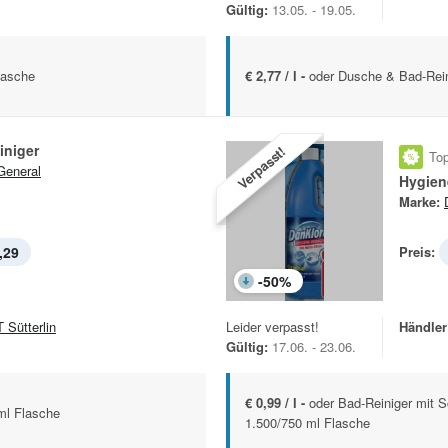
Gültig:
13.05. - 19.05.
lasche
€ 2,77 / l -
oder Dusche & Bad-Rein
iniger
Verpasst!
Top
General
Hygien
Marke:
,29
Preis:
-
50
%
 Sütterlin
Leider verpasst!
Händler
Gültig:
17.06. - 23.06.
€ 0,99 / l -
oder Bad-Reiniger mit 
ml Flasche
1.500/750 ml Flasche