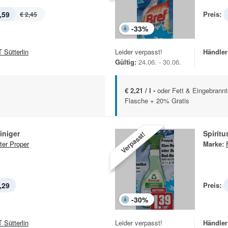
,59
Preis:
€ 2,45
-
33
%
 Sütterlin
Leider verpasst!
Händler
Gültig:
24.06. - 30.06.
€ 2,21 / l -
oder Fett & Eingebrann
Flasche + 20% Gratis
iniger
Spiritu
Verpasst!
ter Proper
Marke:
,29
Preis:
-
30
%
 Sütterlin
Leider verpasst!
Händler