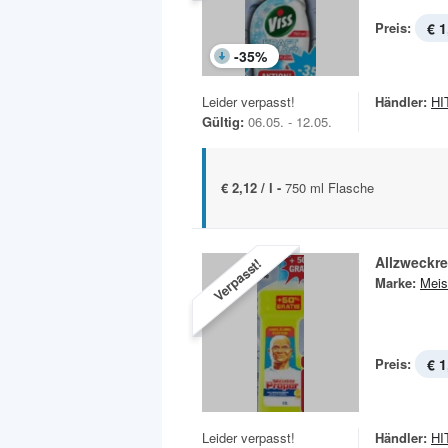
Preis:
€ 1
-
35
%
Leider verpasst!
Händler:
HIT
Gültig:
06.05. - 12.05.
€ 2,12 / l -
750 ml Flasche
Allzweckre
Verpasst!
Marke:
Meis
Preis:
€ 1
Leider verpasst!
Händler:
HIT