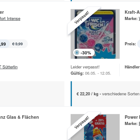
er
Kraft-A
Verpasst!
ort Intense
Marke:
,99
Preis:
€ 3,99
-
30
%
 Sütterlin
Leider verpasst!
Händler
Gültig:
06.05. - 12.05.
€ 22,20 / kg -
verschiedene Sorten
anz Glas & Flächen
Power 
Verpasst!
Marke: