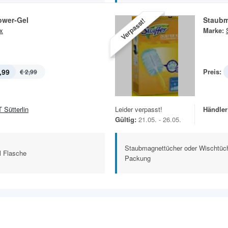
ower-Gel
Staubm
Verpasst!
x
Marke:
,99
Preis:
€ 2,99
 Sütterlin
Leider verpasst!
Händler
Gültig:
21.05. - 26.05.
Staubmagnettücher oder Wischtüch
l Flasche
Packung