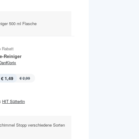
iger 500 ml Flasche
 Rabatt
e-Reiniger
DanKlorix
€ 1,49
€ 2,99
:
HIT Sütterlin
Schimmel Stopp verschiedene Sorten