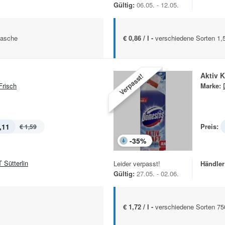
Gültig:
06.05. - 12.05.
lasche
€ 0,86 / l -
verschiedene Sorten 1,5
Aktiv K
Verpasst!
risch
Marke:
,11
Preis:
€ 1,59
-
35
%
 Sütterlin
Leider verpasst!
Händler
Gültig:
27.05. - 02.06.
€ 1,72 / l -
verschiedene Sorten 75