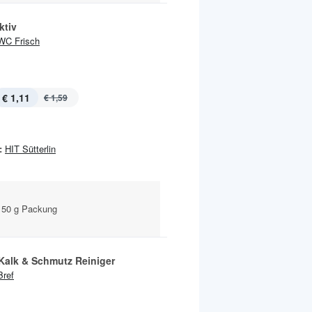
ktiv
WC Frisch
€ 1,11
€ 1,59
:
HIT Sütterlin
 50 g Packung
Kalk & Schmutz Reiniger
Bref