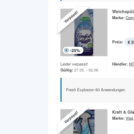
Weichspül
Verpasst!
Marke:
Comf
Preis:
€ 2
-
25
%
Leider verpasst!
Händler:
HIT
Gültig:
27.05. - 02.06.
Fresh Explosion 60 Anwendungen
Kraft & Gl
Verpasst!
Marke:
Viss