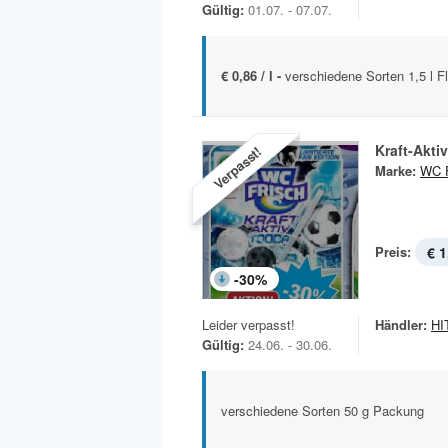
Gültig:
01.07. - 07.07.
€ 0,86 / l -
verschiedene Sorten 1,5 l F
Kraft-Aktiv
Verpasst!
Marke:
WC F
Preis:
€ 1
-
30
%
Leider verpasst!
Händler:
HIT
Gültig:
24.06. - 30.06.
verschiedene Sorten 50 g Packung