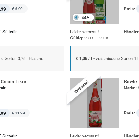
,99
Preis:
€ 6,99
-
44
%
 Sütterlin
Leider verpasst!
Händler
Gültig:
23.08. - 29.08.
e Sorten 0,75 l Flasche
€ 1,08 / l -
verschiedene Sorten 1 l
 Cream-Likör
Bowle
Verpasst!
ula
Marke:
,99
Preis:
€ 11,99
 Sütterlin
Leider verpasst!
Händler