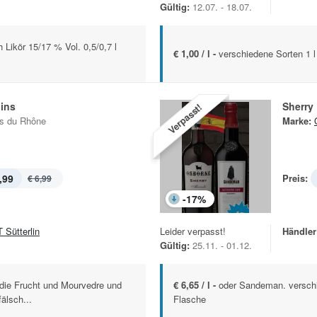
Gültig:
12.07. - 18.07.
h Likör 15/17 % Vol. 0,5/0,7 l
€ 1,00 / l -
verschiedene Sorten 1 l
ins
Sherry
Verpasst!
s du Rhône
Marke:
,99
Preis:
€ 6,99
-
17
%
 Sütterlin
Leider verpasst!
Händler
Gültig:
25.11. - 01.12.
 die Frucht und Mourvedre und
€ 6,65 / l -
oder Sandeman. verschi
älsch...
Flasche