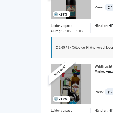
Preis:
€ 4
-
29
%
Leider verpasst!
Händler:
HIT
Gültig:
27.05. - 02.06.
€ 6,65 / l -
Côtes du Rhône verschieden
Wildfrucht
Verpasst!
Marke:
Amar
Preis:
€ 9
-
17
%
Leider verpasst!
Händler:
HIT