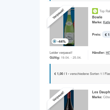
Verpasst!
Top Ra
Bowle
Marke:
Katl
Preis:
€ 1
-
44
%
Leider verpasst!
Händler:
HIT
Gültig:
19.04. - 25.04.
€ 1,00 / l -
verschiedene Sorten 1 l Fla
Les Dauph
Verpasst!
Marke:
Côte