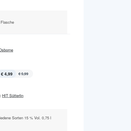
 Flasche
Osborne
€ 4,99
€ 5,99
:
HIT Sütterlin
edene Sorten 15 % Vol. 0,75 l