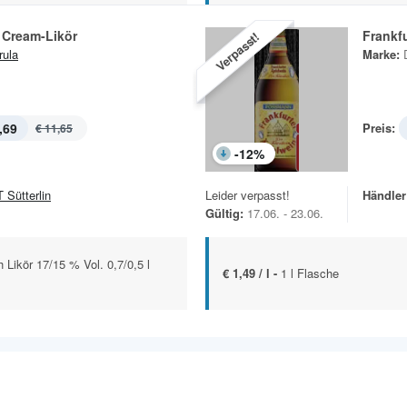
 Cream-Likör
Frankf
Verpasst!
ula
Marke:
,69
Preis:
€ 11,65
-
12
%
 Sütterlin
Leider verpasst!
Händler
Gültig:
17.06. - 23.06.
h Likör 17/15 % Vol. 0,7/0,5 l
€ 1,49 / l -
1 l Flasche