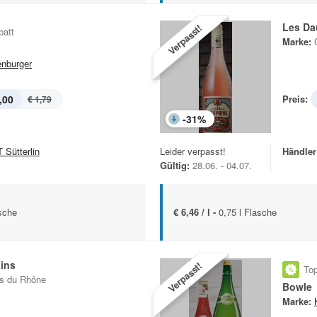
Les Da
Verpasst!
batt
Marke:
enburger
,00
Preis:
€ 1,79
-
31
%
 Sütterlin
Leider verpasst!
Händler
Gültig:
28.06. - 04.07.
sche
€ 6,46 / l -
0,75 l Flasche
ins
Verpasst!
Top
s du Rhône
Bowle
Marke: