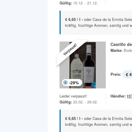
Gültig:
15.12. - 21.12.
€ 6,65 / l -
oder Casa de la Ermita Sel
kräftig, fruchtige Aromen, samtig und we
Castillo d
Verpasst!
Marke:
Bode
Preis:
€ 4
-
29
%
Leider verpasst!
Händler:
HIT
Gültig:
23.02. - 29.02.
€ 6,65 / l -
oder Casa de la Ermita Sel
kräftig, fruchtige Aromen, samtig und we