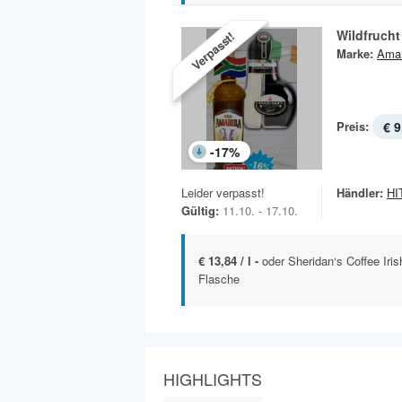
Wildfrucht
Verpasst!
Marke:
Amar
Preis:
€ 9
-
17
%
Leider verpasst!
Händler:
HIT
Gültig:
11.10. - 17.10.
€ 13,84 / l -
oder Sheridan‘s Coffee Iris
Flasche
HIGHLIGHTS