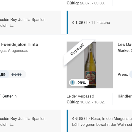
Gültig:
28.07. - 03.08.
ección Rey Jumilla Spanien,
€ 1,29 / l -
1 l Flasche
ich, t...
e Fuendejalon Tinto
Les Da
Verpasst!
gas Aragonesas
Marke:
,99
Preis:
€ 6,99
-
29
%
 Sütterlin
Leider verpasst!
Händler
Gültig:
10.02. - 16.02.
ección Rey Jumilla Spanien,
€ 6,65 / l -
Rose, in den Morgenstu
ich, t...
kühl vergoren bewahrt der Wein sei