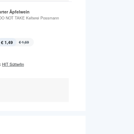
urter Äpfelwein
DO NOT TAKE Kelterei Possmann
€ 1,49
€ 1,69
:
HIT Sütterlin