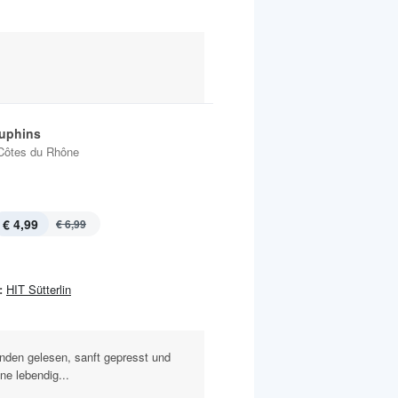
uphins
Côtes du Rhône
€ 4,99
€ 6,99
:
HIT Sütterlin
nden gelesen, sanft gepresst und
ne lebendig...