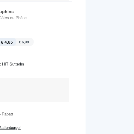
uphins
Côtes du Rhône
€ 4,85
€ 6,99
:
HIT Sütterlin
 Rabatt
Katlenburger