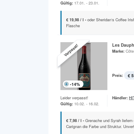
Gültig:
17.01. - 23.01.
€ 19,98 / l -
oder Sheridan‘s Coffee Iris
Flasche
Les Dauph
Verpasst!
Marke:
Côte
Preis:
€ 5
-
14
%
Leider verpasst!
Händler:
HIT
Gültig:
10.02. - 16.02.
€ 7,98 / l -
Grenache und Syrah liefern
Carignan die Farbe und Struktur. Unverf