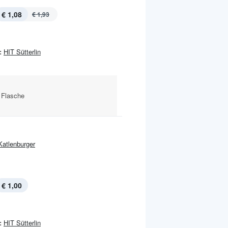
€ 1,08
€ 1,93
:
HIT Sütterlin
 Flasche
Katlenburger
€ 1,00
:
HIT Sütterlin