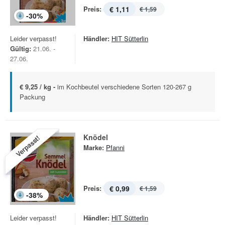
Preis:
€ 1,11
€ 1,59
-
30
%
Leider verpasst!
Händler:
HIT Sütterlin
Gültig:
21.06. -
27.06.
€ 9,25 / kg -
im Kochbeutel verschiedene Sorten 120-267 g
Packung
Knödel
Verpasst!
Marke:
Pfanni
Preis:
€ 0,99
€ 1,59
-
38
%
Leider verpasst!
Händler:
HIT Sütterlin