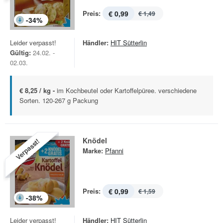
Preis:
€ 0,99
€ 1,49
-
34
%
Leider verpasst!
Händler:
HIT Sütterlin
Gültig:
24.02. -
02.03.
€ 8,25 / kg -
im Kochbeutel oder Kartoffelpüree. verschiedene
Sorten. 120-267 g Packung
Knödel
Verpasst!
Marke:
Pfanni
Preis:
€ 0,99
€ 1,59
-
38
%
Leider verpasst!
Händler:
HIT Sütterlin