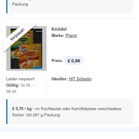
Packung
Knödel
Verpasst!
Marke:
Pfanni
Preis:
€ 0,99
Leider verpasst!
Händler:
HIT Sütterlin
Gültig:
02.06. -
08.06.
€ 3,70 / kg -
im Kochbeutel oder Kartoffelpüree verschiedene
Sorten 120-267 g Packung