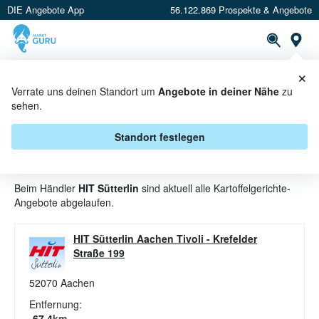
DIE Angebote App
56.122.869 Prospekte & Angebote
St
×
PROSPEKTE
ANGEBOTE
CASHBACK
Verrate uns deinen Standort um
Angebote in deiner Nähe
zu
sehen.
KARTOFFELGERICHTE
ANGEBOTE & AKTIONEN BEI HIT
Standort festlegen
SÜTTERLIN
Beim Händler
HIT Sütterlin
sind aktuell alle Kartoffelgerichte-
Angebote abgelaufen.
HIT Sütterlin Aachen Tivoli
-
Krefelder
Straße 199
52070
Aachen
Entfernung:
67.4
km