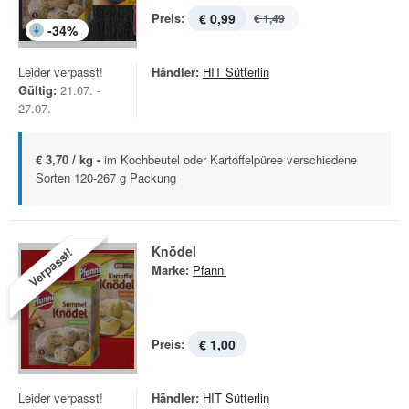
Preis:
€ 0,99
€ 1,49
-
34
%
Leider verpasst!
Händler:
HIT Sütterlin
Gültig:
21.07. -
27.07.
€ 3,70 / kg -
im Kochbeutel oder Kartoffelpüree verschiedene
Sorten 120-267 g Packung
Knödel
Verpasst!
Marke:
Pfanni
Preis:
€ 1,00
Leider verpasst!
Händler:
HIT Sütterlin