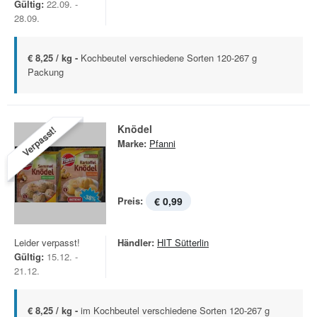
Gültig:
22.09. -
28.09.
€ 8,25 / kg -
Kochbeutel verschiedene Sorten 120-267 g
Packung
Knödel
Verpasst!
Marke:
Pfanni
Preis:
€ 0,99
Leider verpasst!
Händler:
HIT Sütterlin
Gültig:
15.12. -
21.12.
€ 8,25 / kg -
im Kochbeutel verschiedene Sorten 120-267 g