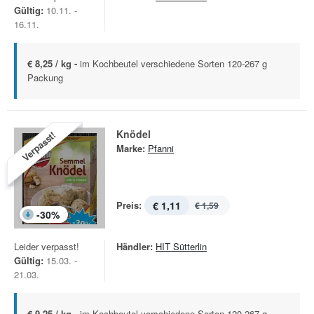
Gültig:
10.11. -
16.11.
€ 8,25 / kg -
im Kochbeutel verschiedene Sorten 120-267 g
Packung
Knödel
Verpasst!
Marke:
Pfanni
Preis:
€ 1,11
€ 1,59
-
30
%
Leider verpasst!
Händler:
HIT Sütterlin
Gültig:
15.03. -
21.03.
€ 9,25 / kg -
im Kochbeutel verschiedene Sorten 120-267 g