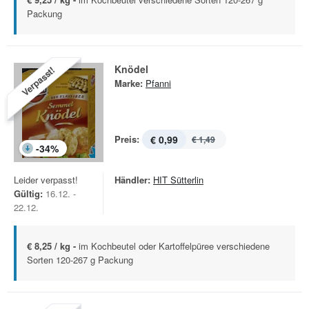
Packung
Knödel
Verpasst!
Marke:
Pfanni
Preis:
€ 0,99
€ 1,49
-
34
%
Leider verpasst!
Händler:
HIT Sütterlin
Gültig:
16.12. -
22.12.
€ 8,25 / kg -
im Kochbeutel oder Kartoffelpüree verschiedene
Sorten 120-267 g Packung