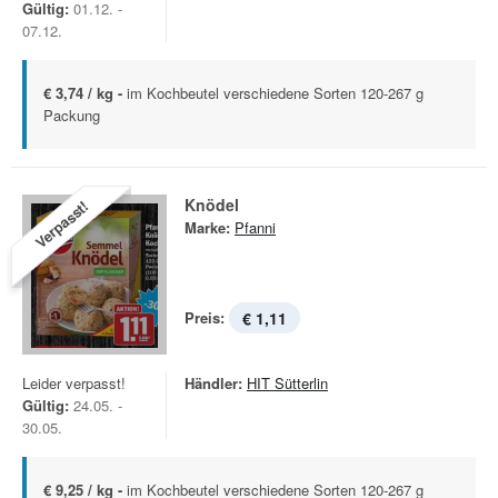
Gültig:
01.12. -
07.12.
€ 3,74 / kg -
im Kochbeutel verschiedene Sorten 120-267 g
Packung
Knödel
Verpasst!
Marke:
Pfanni
Preis:
€ 1,11
Leider verpasst!
Händler:
HIT Sütterlin
Gültig:
24.05. -
30.05.
€ 9,25 / kg -
im Kochbeutel verschiedene Sorten 120-267 g