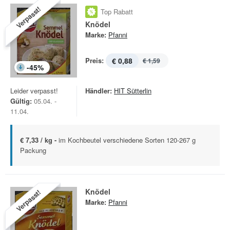
Verpasst!
Top Rabatt
Knödel
Marke:
Pfanni
Preis:
€ 0,88
€ 1,59
-
45
%
Leider verpasst!
Händler:
HIT Sütterlin
Gültig:
05.04. -
11.04.
€ 7,33 / kg -
im Kochbeutel verschiedene Sorten 120-267 g
Packung
Knödel
Verpasst!
Marke:
Pfanni