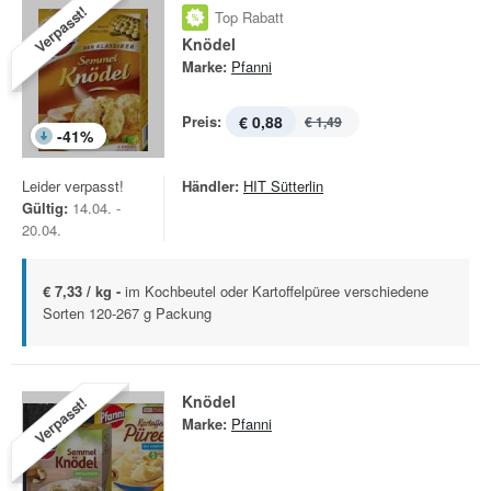
Verpasst!
Top Rabatt
Knödel
Marke:
Pfanni
Preis:
€ 0,88
€ 1,49
-
41
%
Leider verpasst!
Händler:
HIT Sütterlin
Gültig:
14.04. -
20.04.
€ 7,33 / kg -
im Kochbeutel oder Kartoffelpüree verschiedene
Sorten 120-267 g Packung
Knödel
Verpasst!
Marke:
Pfanni