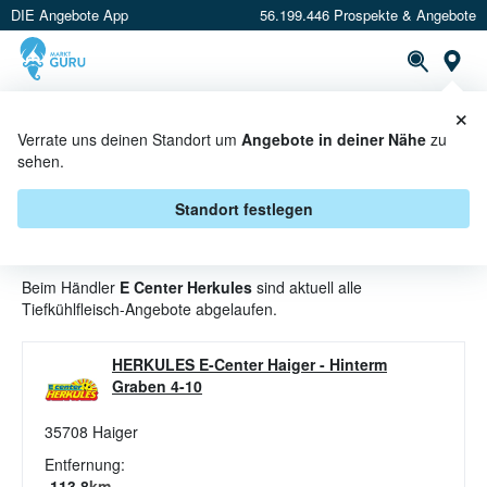
DIE Angebote App
56.199.446 Prospekte & Angebote
St
×
PROSPEKTE
ANGEBOTE
CASHBACK
Verrate uns deinen Standort um
Angebote in deiner Nähe
zu
sehen.
TIEFKÜHLFLEISCH ANGEBOTE &
AKTIONEN BEI E CENTER
Standort festlegen
HERKULES
Beim Händler
E Center Herkules
sind aktuell alle
Tiefkühlfleisch-Angebote abgelaufen.
HERKULES E-Center Haiger
-
Hinterm
Graben 4-10
35708
Haiger
Entfernung:
113.8
km