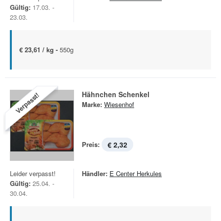
Gültig:
17.03. -
23.03.
€ 23,61 / kg -
550g
Hähnchen Schenkel
Verpasst!
Marke:
Wiesenhof
Preis:
€ 2,32
Leider verpasst!
Händler:
E Center Herkules
Gültig:
25.04. -
30.04.