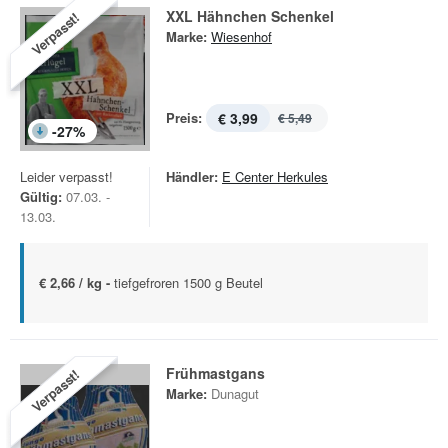
XXL Hähnchen Schenkel
Verpasst!
Marke:
Wiesenhof
Preis:
€ 3,99
€ 5,49
-
27
%
Leider verpasst!
Händler:
E Center Herkules
Gültig:
07.03. -
13.03.
€ 2,66 / kg -
tiefgefroren 1500 g Beutel
Frühmastgans
Verpasst!
Marke:
Dunagut