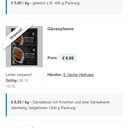
€ 5,80 / kg -
gewürzt z.B. 400 g Packung
Gänsepfanne
Verpasst!
Preis:
€ 8,88
Leider verpasst!
Händler:
E Center Herkules
Gültig:
06.12. -
12.12.
€ 6,83 / kg -
Gänsebrust mit Knochen und eine Gänsekeule
ofenfertig, tiefgefroren 1300 g Packung