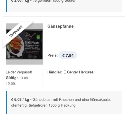
€ 2,66 / kg -
tiefgefroren 1500 g Beutel
Gänsepfanne
Verpasst!
Preis:
€ 7,84
Leider verpasst!
Händler:
E Center Herkules
Gültig:
13.09. -
19.09.
€ 6,03 / kg -
Gänsebrust mit Knochen und eine Gänsekeule,
ofenfertig, tiefgefroren 1300 g Packung