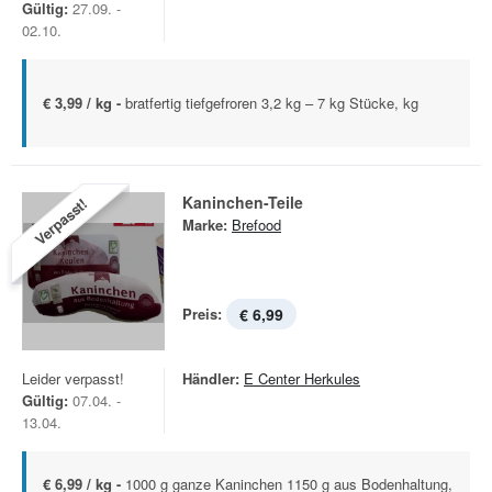
Gültig:
27.09. -
02.10.
€ 3,99 / kg -
bratfertig tiefgefroren 3,2 kg – 7 kg Stücke, kg
Kaninchen-Teile
Verpasst!
Marke:
Brefood
Preis:
€ 6,99
Leider verpasst!
Händler:
E Center Herkules
Gültig:
07.04. -
13.04.
€ 6,99 / kg -
1000 g ganze Kaninchen 1150 g aus Bodenhaltung,