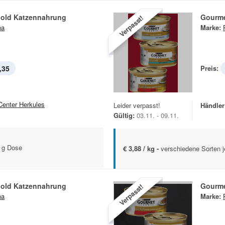
old Katzennahrung
Gourme
Verpasst!
na
Marke:
,35
Preis:
Center Herkules
Leider verpasst!
Händler
Gültig:
03.11. - 09.11.
5 g Dose
€ 3,88 / kg -
verschiedene Sorten 
old Katzennahrung
Gourme
Verpasst!
na
Marke: