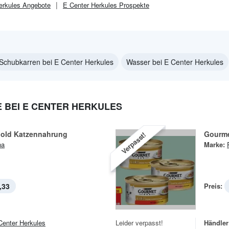
erkules
Angebote
E Center Herkules
Prospekte
Schubkarren bei E Center Herkules
Wasser bei E Center Herkules
 BEI E CENTER HERKULES
old Katzennahrung
Gourme
Verpasst!
na
Marke:
,33
Preis:
Center Herkules
Leider verpasst!
Händler