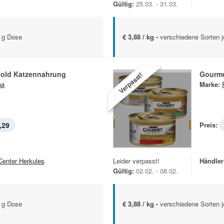
Gültig:
25.03. - 31.03.
5 g Dose
€ 3,88 / kg -
verschiedene Sorten 
old Katzennahrung
Gourme
Verpasst!
na
Marke:
,29
Preis:
Center Herkules
Leider verpasst!
Händler
Gültig:
02.02. - 08.02.
5 g Dose
€ 3,88 / kg -
verschiedene Sorten 