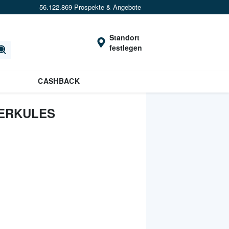
56.122.869 Prospekte & Angebote
Standort
festlegen
CASHBACK
HERKULES