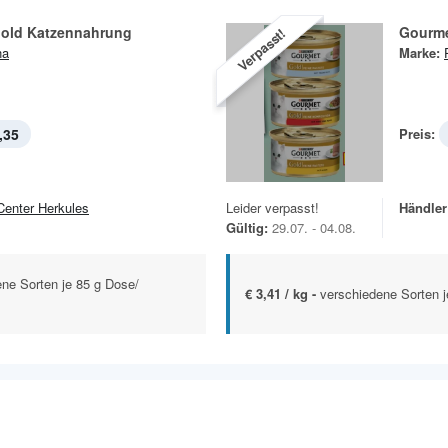
old Katzennahrung
Gourme
Verpasst!
na
Marke:
,35
Preis:
Center Herkules
Leider verpasst!
Händler
Gültig:
29.07. - 04.08.
ne Sorten je 85 g Dose/
€ 3,41 / kg -
verschiedene Sorten 