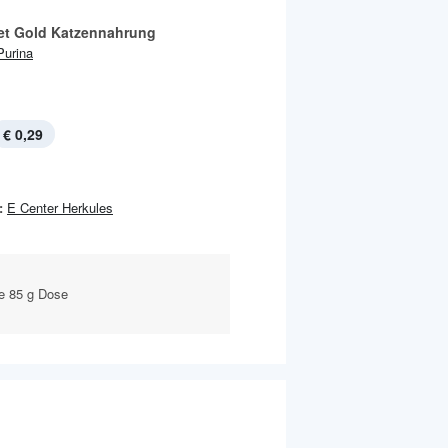
t Gold Katzennahrung
Purina
€ 0,29
:
E Center Herkules
je 85 g Dose