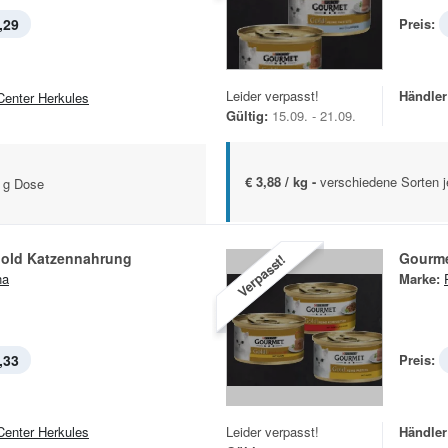
,29
Preis:
Leider verpasst!
Händler
Center Herkules
Gültig:
15.09. - 21.09.
€ 3,88 / kg -
verschiedene Sorten 
5 g Dose
old Katzennahrung
Gourme
Verpasst!
na
Marke:
,33
Preis:
Center Herkules
Leider verpasst!
Händler