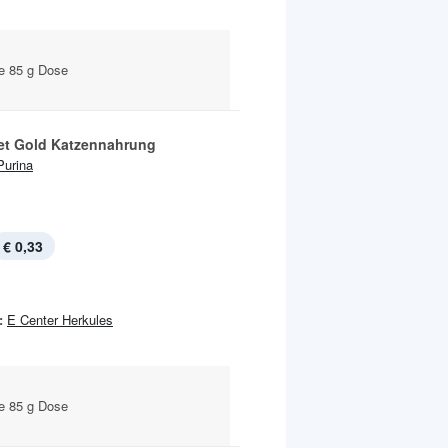
je 85 g Dose
t Gold Katzennahrung
Purina
€ 0,33
:
E Center Herkules
je 85 g Dose