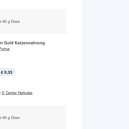
je 85 g Dose
t Gold Katzennahrung
Purina
€ 0,33
:
E Center Herkules
je 85 g Dose