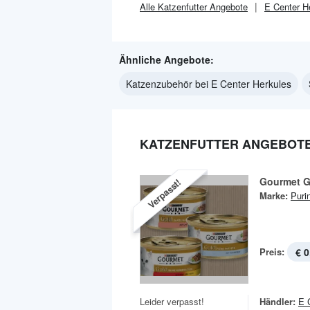
Alle
Katzenfutter
Angebote
E Center H
Ähnliche Angebote:
Katzenzubehör bei E Center Herkules
KATZENFUTTER ANGEBOTE
Gourmet G
Verpasst!
Marke:
Puri
Preis:
€ 0
Leider verpasst!
Händler:
E 