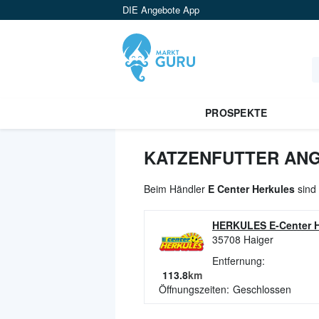
DIE Angebote App
PROSPEKTE
KATZENFUTTER ANG
Beim Händler
E Center Herkules
sind 
HERKULES E-Center H
35708
Haiger
Entfernung:
113.8
km
Öffnungszeiten:
Geschlossen