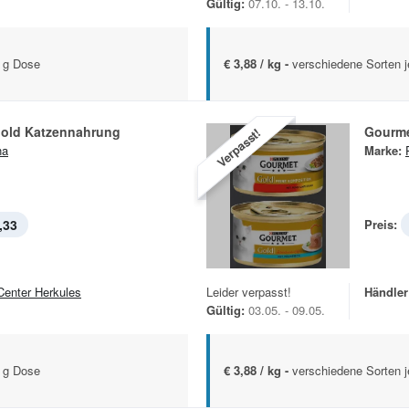
Gültig:
07.10. - 13.10.
5 g Dose
€ 3,88 / kg -
verschiedene Sorten 
old Katzennahrung
Gourme
Verpasst!
na
Marke:
,33
Preis:
Center Herkules
Leider verpasst!
Händler
Gültig:
03.05. - 09.05.
5 g Dose
€ 3,88 / kg -
verschiedene Sorten 