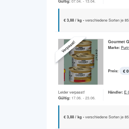
Gültig:
07.04. - 13.04.
€ 3,88 / kg -
verschiedene Sorten je 8
Gourmet G
Verpasst!
Marke:
Puri
Preis:
€ 0
Leider verpasst!
Händler:
E 
Gültig:
17.06. - 23.06.
€ 3,88 / kg -
verschiedene Sorten je 8