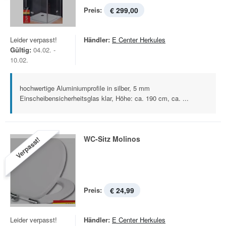
Preis:
€ 299,00
Leider verpasst!
Händler:
E Center Herkules
Gültig:
04.02. -
10.02.
hochwertige Aluminiumprofile in silber, 5 mm
Einscheibensicherheitsglas klar, Höhe: ca. 190 cm, ca. ...
WC-Sitz Molinos
Verpasst!
Preis:
€ 24,99
Leider verpasst!
Händler:
E Center Herkules