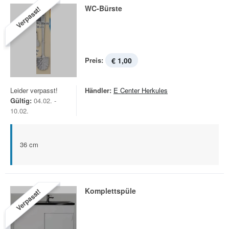
WC-Bürste
Verpasst!
Preis:
€ 1,00
Leider verpasst!
Händler:
E Center Herkules
Gültig:
04.02. -
10.02.
36 cm
Komplettspüle
Verpasst!