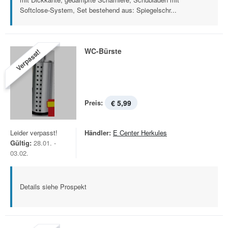
Softclose-System, Set bestehend aus: Spiegelschr...
WC-Bürste
Verpasst!
Preis:
€ 5,99
Leider verpasst!
Händler:
E Center Herkules
Gültig:
28.01. -
03.02.
Details siehe Prospekt