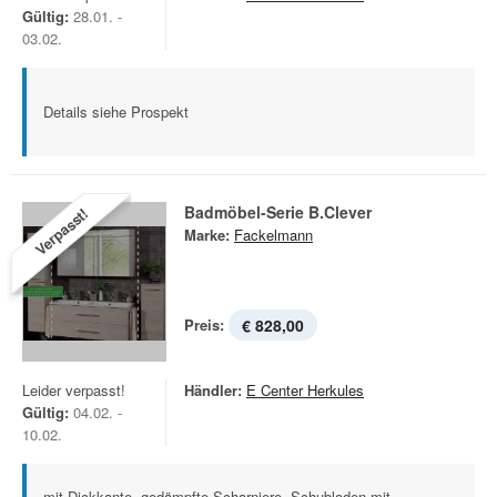
Gültig:
28.01. -
03.02.
Details siehe Prospekt
Badmöbel-Serie B.Clever
Verpasst!
Marke:
Fackelmann
Preis:
€ 828,00
Leider verpasst!
Händler:
E Center Herkules
Gültig:
04.02. -
10.02.
mit Dickkante, gedämpfte Scharniere, Schubladen mit