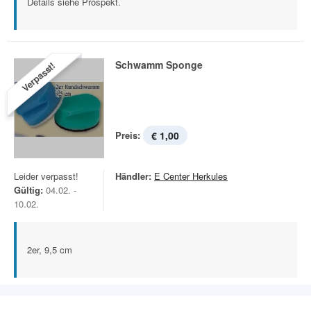
Details siehe Prospekt.
Schwamm Sponge
Verpasst!
Preis:
€ 1,00
Leider verpasst!
Händler:
E Center Herkules
Gültig:
04.02. -
10.02.
2er, 9,5 cm