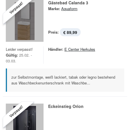
Gästebad Calanda 3
Verpasst!
Marke:
Aquaform
Preis:
€ 89,99
Leider verpasst!
Händler:
E Center Herkules
Gültig:
25.02. -
03.03.
zur Selbstmontage, weiß lackiert, tabak oder legno bestehend
aus Waschbeckenunterschrank mit Waschbe...
Eckeinstieg Orion
Verpasst!