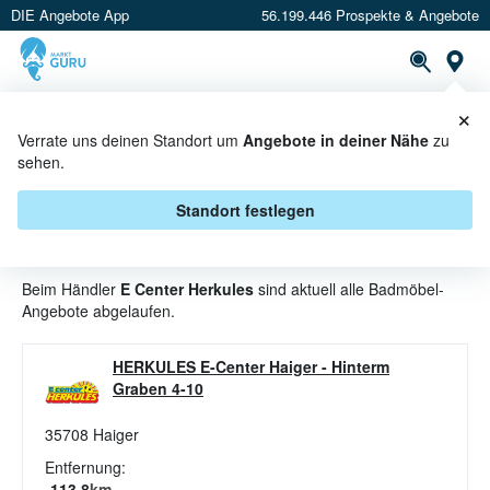
DIE Angebote App
56.199.446 Prospekte & Angebote
St
×
PROSPEKTE
ANGEBOTE
CASHBACK
Verrate uns deinen Standort um
Angebote in deiner Nähe
zu
sehen.
BADMÖBEL ANGEBOTE &
AKTIONEN BEI E CENTER
Standort festlegen
HERKULES
Beim Händler
E Center Herkules
sind aktuell alle Badmöbel-
Angebote abgelaufen.
HERKULES E-Center Haiger
-
Hinterm
Graben 4-10
35708
Haiger
Entfernung:
113.8
km