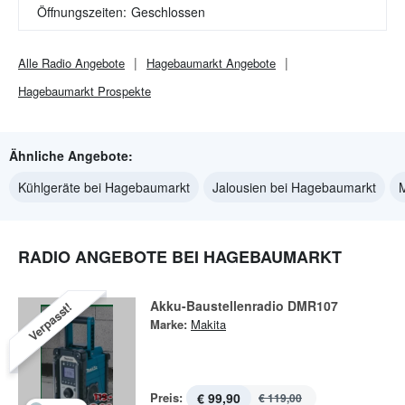
Öffnungszeiten:
Geschlossen
Alle
Radio
Angebote
Hagebaumarkt
Angebote
Hagebaumarkt
Prospekte
Ähnliche Angebote:
Kühlgeräte bei Hagebaumarkt
Jalousien bei Hagebaumarkt
M
RADIO ANGEBOTE BEI HAGEBAUMARKT
Akku-Baustellenradio DMR107
Verpasst!
Marke:
Makita
Preis:
€ 99,90
€ 119,00