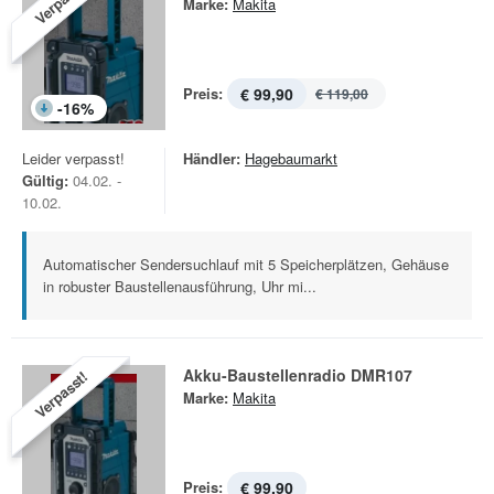
Verpasst!
Marke:
Makita
Preis:
€ 99,90
€ 119,00
-
16
%
Leider verpasst!
Händler:
Hagebaumarkt
Gültig:
04.02. -
10.02.
Automatischer Sendersuchlauf mit 5 Speicherplätzen, Gehäuse
in robuster Baustellenausführung, Uhr mi...
Akku-Baustellenradio DMR107
Verpasst!
Marke:
Makita
Preis:
€ 99,90