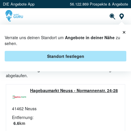
DIE Angebote App
56.122.869 Prospekte & Angebote
St
×
PROSPEKTE
ANGEBOTE
CASHBACK
Verrate uns deinen Standort um
Angebote in deiner Nähe
zu
sehen.
RADIO ANGEBOTE & AKTIONEN
BEI HAGEBAUMARKT
Standort festlegen
Beim Händler
Hagebaumarkt
sind aktuell alle Radio-Angebote
abgelaufen.
Hagebaumarkt Neuss
-
Normannenstr. 24-28
41462
Neuss
Entfernung:
6.6
km