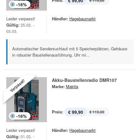
Preis:
€ 99,90
€ 119,00
-
16
%
Leider verpasst!
Händler:
Hagebaumarkt
Gültig:
25.02. -
03.03.
Automatischer Sendersuchlauf mit 5 Speicherplätzen, Gehäuse
in robuster Baustellenausführung, Uhr mi...
Akku-Baustellenradio DMR107
Verpasst!
Marke:
Makita
Preis:
€ 99,90
€ 119,00
-
16
%
Leider verpasst!
Händler:
Hagebaumarkt
Gültig:
01.02. -