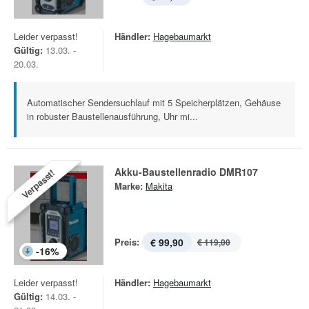
Leider verpasst!
Händler:
Hagebaumarkt
Gültig:
13.03. -
20.03.
Automatischer Sendersuchlauf mit 5 Speicherplätzen, Gehäuse
in robuster Baustellenausführung, Uhr mi...
Akku-Baustellenradio DMR107
Verpasst!
Marke:
Makita
Preis:
€ 99,90
€ 119,00
-
16
%
Leider verpasst!
Händler:
Hagebaumarkt
Gültig:
14.03. -