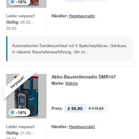
-
16
%
Leider verpasst!
Händler:
Hagebaumarkt
Gültig:
25.02. -
03.03.
Automatischer Sendersuchlauf mit 5 Speicherplätzen, Gehäuse
in robuster Baustellenausführung, Uhr mi...
Akku-Baustellenradio DMR107
Verpasst!
Marke:
Makita
Preis:
€ 99,90
€ 119,00
-
16
%
Leider verpasst!
Händler:
Hagebaumarkt
Gültig:
21.03. -
28.03.