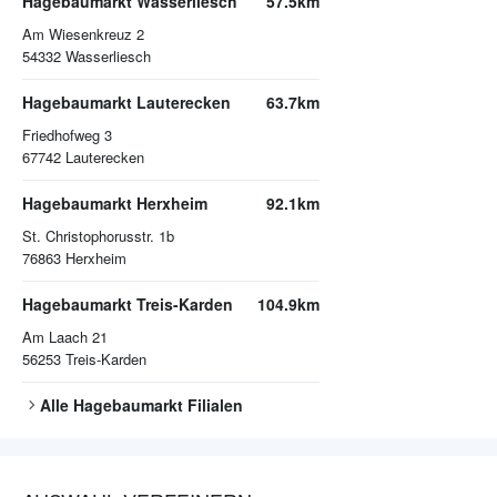
Hagebaumarkt Wasserliesch
57.5km
Am Wiesenkreuz 2
54332
Wasserliesch
Hagebaumarkt Lauterecken
63.7km
Friedhofweg 3
67742
Lauterecken
Hagebaumarkt Herxheim
92.1km
St. Christophorusstr. 1b
76863
Herxheim
Hagebaumarkt Treis-Karden
104.9km
Am Laach 21
56253
Treis-Karden
Alle
Hagebaumarkt
Filialen