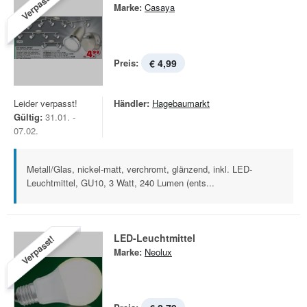
Verpasst!
Marke:
Casaya
Preis:
€ 4,99
Leider verpasst!
Händler:
Hagebaumarkt
Gültig:
31.01. -
07.02.
Metall/Glas, nickel-matt, verchromt, glänzend, inkl. LED-
Leuchtmittel, GU10, 3 Watt, 240 Lumen (ents...
LED-Leuchtmittel
Verpasst!
Marke:
Neolux