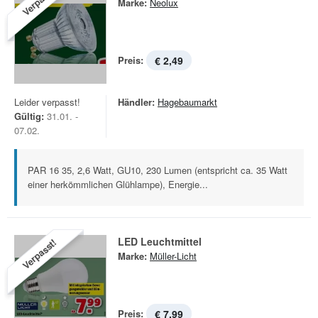
Verpasst!
Marke:
Neolux
Preis:
€ 2,49
Leider verpasst!
Händler:
Hagebaumarkt
Gültig:
31.01. -
07.02.
PAR 16 35, 2,6 Watt, GU10, 230 Lumen (entspricht ca. 35 Watt
einer herkömmlichen Glühlampe), Energie...
LED Leuchtmittel
Verpasst!
Marke:
Müller-Licht
Preis:
€ 7,99