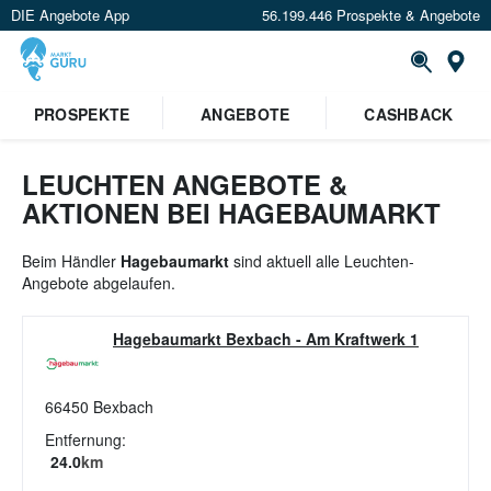
DIE Angebote App
56.199.446 Prospekte & Angebote
St
×
PROSPEKTE
ANGEBOTE
CASHBACK
Verrate uns deinen Standort um
Angebote in deiner Nähe
zu
sehen.
LEUCHTEN ANGEBOTE &
AKTIONEN BEI HAGEBAUMARKT
Standort festlegen
Beim Händler
Hagebaumarkt
sind aktuell alle Leuchten-
Angebote abgelaufen.
Hagebaumarkt Bexbach
-
Am Kraftwerk 1
66450
Bexbach
Entfernung:
24.0
km