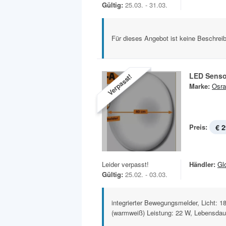
Gültig:
25.03. - 31.03.
Für dieses Angebot ist keine Beschreib
LED Senso
Verpasst!
Marke:
Osr
Preis:
€ 2
Leider verpasst!
Händler:
Gl
Gültig:
25.02. - 03.03.
integrierter Bewegungsmelder, Licht: 
(warmweiß) Leistung: 22 W, Lebensdaue