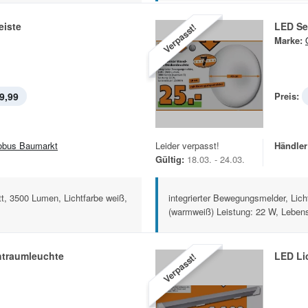
eiste
LED Se
Verpasst!
Marke:
9,99
Preis:
obus Baumarkt
Leider verpasst!
Händler
Gültig:
18.03. - 24.03.
, 3500 Lumen, Lichtfarbe weiß,
integrierter Bewegungsmelder, Lic
(warmweiß) Leistung: 22 W, Lebens
traumleuchte
LED Lic
Verpasst!