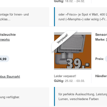
Gültig:
18.02. - 24.02.
ntage für Innen- und
oder »Frisco« je Spot 4 Watt, 400
zklas...
rund (»Memphis«) oder eckig (»Fr..
itsleuchte
Sensor
Verpasst!
nworks
Marke:
4,99
Preis:
Leider verpasst!
Händler
obus Baumarkt
Gültig:
25.02. - 03.03.
für perfekte Ausleuchtung, Leistun
ung verfügbar.
Lumen, verschiedene Farben