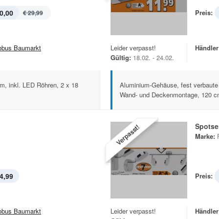
0,00
Preis:
€ 29,99
obus Baumarkt
Leider verpasst!
Händler
Gültig:
18.02. - 24.02.
m, inkl. LED Röhren, 2 x 18
Aluminium-Gehäuse, fest verbaute
Wand- und Deckenmontage, 120 cm
Spotse
Verpasst!
Marke:
4,99
Preis:
obus Baumarkt
Leider verpasst!
Händler