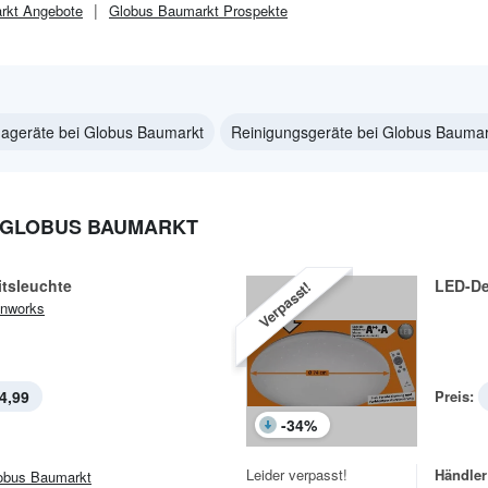
rkt
Angebote
Globus Baumarkt
Prospekte
mageräte bei Globus Baumarkt
Reinigungsgeräte bei Globus Baumar
 GLOBUS BAUMARKT
itsleuchte
LED-De
Verpasst!
nworks
4,99
Preis:
-
34
%
Leider verpasst!
Händler
obus Baumarkt