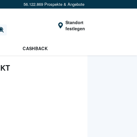
56.122.869 Prospekte & Angebote
Standort
festlegen
CASHBACK
RKT