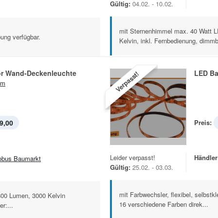
Gültig:
04.02. - 10.02.
mit Sternenhimmel max. 40 Watt L
ung verfügbar.
Kelvin, inkl. Fernbedienung, dimmba
r Wand-Deckenleuchte
LED B
Verpasst!
am
9,00
Preis:
Leider verpasst!
Händler
obus Baumarkt
Gültig:
25.02. - 03.03.
mit Farbwechsler, flexibel, selbstk
1800 Lumen, 3000 Kelvin
16 verschiedene Farben direk...
r:...