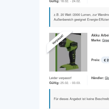
Gültig:
18.02. - 24.02.
z.B. 20 Watt /2000 Lumen, zur Wandmo
Außenbereich geeignet Energie-Effizien
Akku Arbe
Verpasst!
Marke:
Gree
Preis:
€ 2
Leider verpasst!
Händler:
Gl
Gültig:
25.02. - 03.03.
Für dieses Angebot ist keine Beschreib