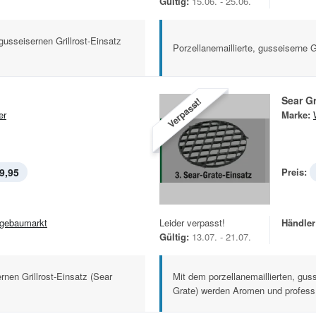
Gültig:
15.06. - 25.06.
gusseisernen Grillrost-Einsatz
Porzellanemaillierte, gusseiserne G
Sear G
Verpasst!
er
Marke:
9,95
Preis:
gebaumarkt
Leider verpasst!
Händler
Gültig:
13.07. - 21.07.
rnen Grillrost-Einsatz (Sear
Mit dem porzellanemaillierten, guss
Grate) werden Aromen und profess.