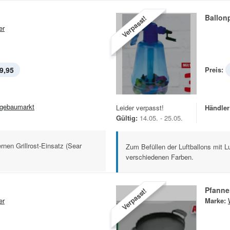
Ballo
Verpasst!
er
9,95
Preis:
gebaumarkt
Leider verpasst!
Händler
Gültig:
14.05. - 25.05.
rnen Grillrost-Einsatz (Sear
Zum Befüllen der Luftballons mit Lu
verschiedenen Farben.
Pfanne
Verpasst!
er
Marke: