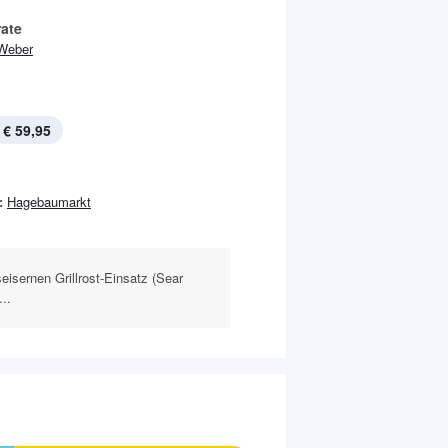
rate
Weber
€ 59,95
:
Hagebaumarkt
eisernen Grillrost-Einsatz (Sear
..