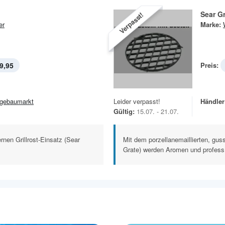
Sear G
Verpasst!
er
Marke:
9,95
Preis:
gebaumarkt
Leider verpasst!
Händler
Gültig:
15.07. - 21.07.
rnen Grillrost-Einsatz (Sear
Mit dem porzellanemaillierten, guss
Grate) werden Aromen und profess.