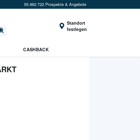
55.962.722 Prospekte & Angebote
Standort
festlegen
CASHBACK
ARKT