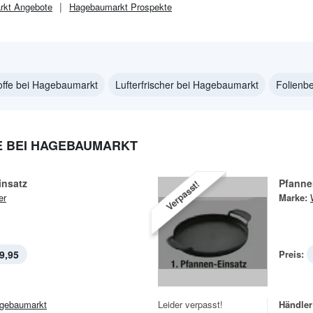
rkt
Angebote
Hagebaumarkt
Prospekte
offe bei Hagebaumarkt
Lufterfrischer bei Hagebaumarkt
Folienb
 BEI HAGEBAUMARKT
insatz
Pfanne
Verpasst!
er
Marke:
9,95
Preis:
gebaumarkt
Leider verpasst!
Händler