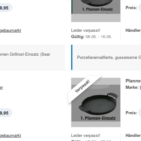
9,95
Preis:
gebaumarkt
Leider verpasst!
Händler
Gültig:
08.06. - 16.06.
rnen Grillrost-Einsatz (Sear
Porzellanemaillierte, gusseiserne G
Pfanne
Verpasst!
er
Marke:
9,95
Preis:
gebaumarkt
Leider verpasst!
Händler