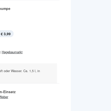
npumpe
€ 3,99
:
Hagebaumarkt
ft oder Wasser. Ca. 1,5 l, in
n-Einsatz
Weber