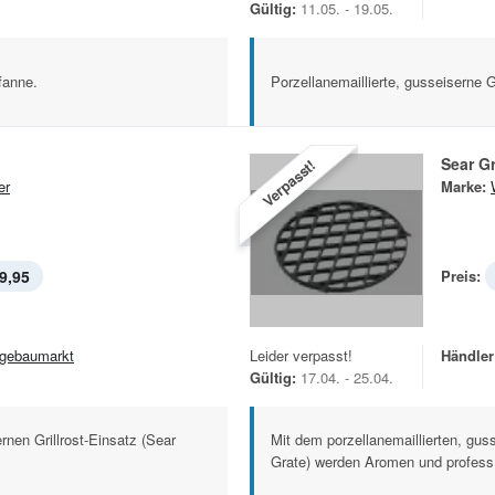
Gültig:
11.05. - 19.05.
fanne.
Porzellanemaillierte, gusseiserne G
Sear G
Verpasst!
er
Marke:
9,95
Preis:
gebaumarkt
Leider verpasst!
Händler
Gültig:
17.04. - 25.04.
rnen Grillrost-Einsatz (Sear
Mit dem porzellanemaillierten, guss
Grate) werden Aromen und profess.