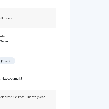
rillpfanne.
rate
Weber
€ 59,95
:
Hagebaumarkt
eisernen Grillrost-Einsatz (Sear
..