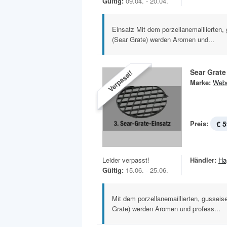
Gültig:
09.04. - 20.04.
Einsatz Mit dem porzellanemaillierten, 
(Sear Grate) werden Aromen und...
Sear Grate
Verpasst!
Marke:
Web
Preis:
€ 5
Leider verpasst!
Händler:
Ha
Gültig:
15.06. - 25.06.
Mit dem porzellanemaillierten, gusseise
Grate) werden Aromen und profess...