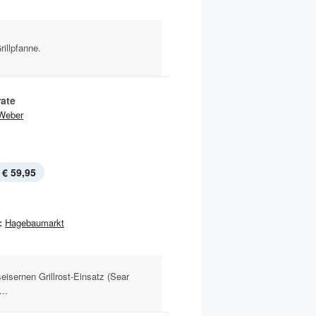
rillpfanne.
rate
Weber
€ 59,95
:
Hagebaumarkt
eisernen Grillrost-Einsatz (Sear
..