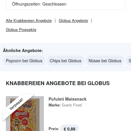
Öffnungszeiten:
Geschlossen
Alle
Knabbereien
Angebote
Globus
Angebote
Globus
Prospekte
Ähnliche Angebote:
Popcorn bei Globus
Chips bei Globus
Nüsse bei Globus
S
KNABBEREIEN ANGEBOTE BEI GLOBUS
Pufuleti Maissnack
Verpasst!
Marke:
Gusto Food
Preis:
€ 0,88