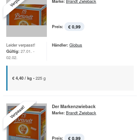
Verpasst!
Marke:
Brandt Zwieback
Preis:
€ 0,99
Leider verpasst!
Händler:
Globus
Gültig:
27.01. -
02.02.
€ 4,40 / kg -
225 g
Der Markenzwieback
Verpasst!
Marke:
Brandt Zwieback
Preis:
€ 0,99