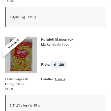
18.08.
€ 4,40 / kg -
225 g
Pufuleti Maissnack
Verpasst!
Marke:
Gusto Food
Preis:
€ 1,00
Leider verpasst!
Händler:
Globus
Gültig:
26.07. -
01.08.
€ 11,76 / kg -
je 85 g