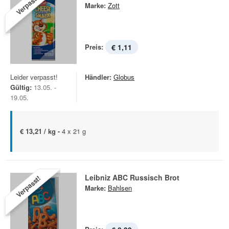
Verpasst!
Marke:
Zott
Preis:
€ 1,11
Leider verpasst!
Händler:
Globus
Gültig:
13.05. -
19.05.
€ 13,21 / kg -
4 x 21 g
Leibniz ABC Russisch Brot
Verpasst!
Marke:
Bahlsen