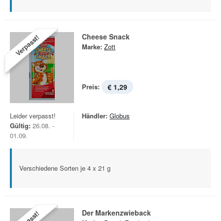
Cheese Snack
Verpasst!
Marke:
Zott
Preis:
€ 1,29
Leider verpasst!
Händler:
Globus
Gültig:
26.08. -
01.09.
Verschiedene Sorten je 4 x 21 g
Der Markenzwieback