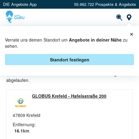
DIE Angebote App
55.962.722 Prospekte & Angebote
St
×
PROSPEKTE
ANGEBOTE
CASHBACK
Verrate uns deinen Standort um
Angebote in deiner Nähe
zu
sehen.
KNABBEREIEN ANGEBOTE &
AKTIONEN BEI GLOBUS
Standort festlegen
Beim Händler
Globus
sind aktuell alle Knabbereien-Angebote
abgelaufen.
GLOBUS Krefeld
-
Hafelsstraße 200
47809
Krefeld
Entfernung:
16.1
km