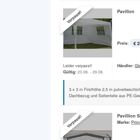
Pavillon
Verpasst!
Preis:
€ 2
Leider verpasst!
Händler:
Gl
Gültig:
23.08. - 29.08.
3 x 3 m Firsthöhe 2,5 m pulverbeschic
Dachbezug und Seitenteile aus PE-Gew
Pavillion 
Verpasst!
Marke:
Prim