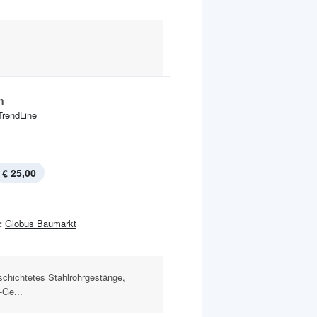
n
TrendLine
€ 25,00
:
Globus Baumarkt
schichtetes Stahlrohrgestänge,
-Ge...