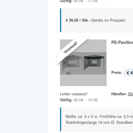
Gültig:
05.04. - 11.04.
€ 39,00 / Stk -
Details im Prospekt
PE-Pavillo
Verpasst!
Preis:
€ 4
Leider verpasst!
Händler:
Gl
Gültig:
05.04. - 13.05.
Maße: ca. 3 x 3 m, Firsthöhe ca. 2,5 m
Stahlrohrgestänge 19 mm Ø, Standbein 