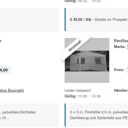
Gültig:
08.02. - 14.02.
€ 49,00 / Stk -
Details im Prospekt
n
Pavillo
Verpasst!
Marke:
4,00
Preis:
obus Baumarkt
Leider verpasst!
Händler
Gültig:
10.06. - 16.06.
, pulverbeschichtetes
3 x 3 m, Firsthöhe 2,5 m, pulverbe
19 ...
Dachbezug und Seitenteile aus PE