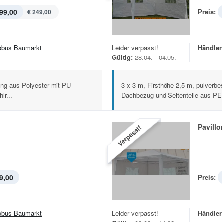
99,00
Preis:
€ 249,00
obus Baumarkt
Leider verpasst!
Händler
Gültig:
28.04. - 04.05.
ng aus Polyester mit PU-
3 x 3 m, Firsthöhe 2,5 m, pulverbe
lr...
Dachbezug und Seitenteile aus PE
Pavillo
Verpasst!
9,00
Preis:
obus Baumarkt
Leider verpasst!
Händler