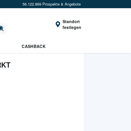
56.122.869 Prospekte & Angebote
Standort
festlegen
CASHBACK
RKT