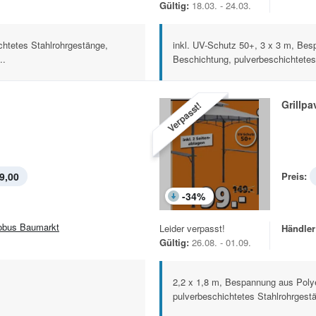
Gültig:
18.03. - 24.03.
chtetes Stahlrohrgestänge,
inkl. UV-Schutz 50+, 3 x 3 m, Bes
..
Beschichtung, pulverbeschichtetes
Grillpa
Verpasst!
9,00
Preis:
-
34
%
obus Baumarkt
Leider verpasst!
Händler
Gültig:
26.08. - 01.09.
2,2 x 1,8 m, Bespannung aus Poly
pulverbeschichtetes Stahlrohrgestä