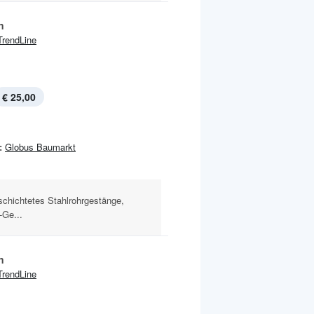
n
TrendLine
€ 25,00
:
Globus Baumarkt
schichtetes Stahlrohrgestänge,
-Ge...
n
TrendLine