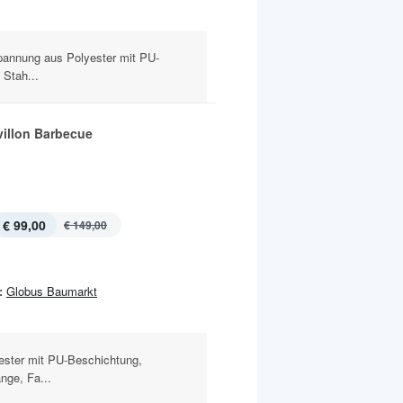
pannung aus Polyester mit PU-
 Stah...
villon Barbecue
€ 99,00
€ 149,00
:
Globus Baumarkt
ester mit PU-Beschichtung,
nge, Fa...