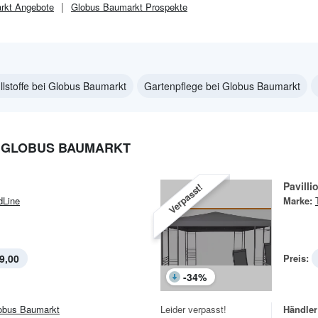
rkt
Angebote
Globus Baumarkt
Prospekte
llstoffe bei Globus Baumarkt
Gartenpflege bei Globus Baumarkt
I GLOBUS BAUMARKT
Pavilli
Verpasst!
dLine
Marke:
9,00
Preis:
-
34
%
obus Baumarkt
Leider verpasst!
Händler