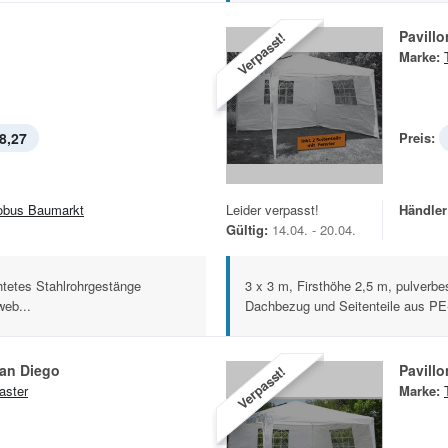
Pavillo
Verpasst!
Marke:
8,27
Preis:
obus Baumarkt
Leider verpasst!
Händler
Gültig:
14.04. - 20.04.
htetes Stahlrohrgestänge
3 x 3 m, Firsthöhe 2,5 m, pulverbe
eb...
Dachbezug und Seitenteile aus PE
San Diego
Pavillo
Verpasst!
aster
Marke: