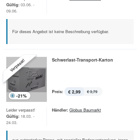
Gültig:
03.06. -
09.06.
Für dieses Angebot ist keine Beschreibung verfügbar.
Schwerlast-Transport-Karton
Verpasst!
Preis:
€ 2,99
€ 3,79
-
21
%
Leider verpasst!
Händler:
Globus Baumarkt
Gültig:
18.03. -
24.03.
aus extrastarker Pappe, mit spezieller Bodenverriegelung, innen