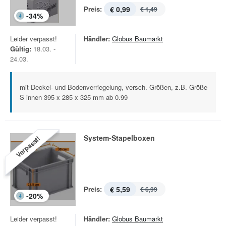
Preis:
€ 0,99
€ 1,49
-
34
%
Leider verpasst!
Händler:
Globus Baumarkt
Gültig:
18.03. -
24.03.
mit Deckel- und Bodenverriegelung, versch. Größen, z.B. Größe
S innen 395 x 285 x 325 mm ab 0.99
System-Stapelboxen
Verpasst!
Preis:
€ 5,59
€ 6,99
-
20
%
Leider verpasst!
Händler:
Globus Baumarkt