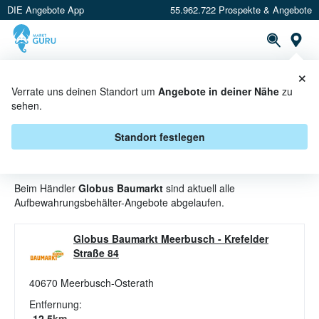
DIE Angebote App
55.962.722 Prospekte & Angebote
St
×
PROSPEKTE
ANGEBOTE
CASHBACK
Verrate uns deinen Standort um
Angebote in deiner Nähe
zu
sehen.
AUFBEWAHRUNGSBEHÄLTER
ANGEBOTE & AKTIONEN BEI
Standort festlegen
GLOBUS BAUMARKT
Beim Händler
Globus Baumarkt
sind aktuell alle
Aufbewahrungsbehälter-Angebote abgelaufen.
Globus Baumarkt Meerbusch
-
Krefelder
Straße 84
40670
Meerbusch-Osterath
Entfernung:
12.5
km