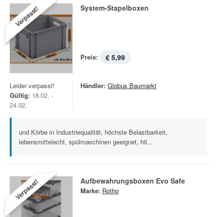
System-Stapelboxen
Verpasst!
Preis:
€ 5,99
Leider verpasst!
Händler:
Globus Baumarkt
Gültig:
18.02. -
24.02.
und Körbe in Industriequalität, höchste Belastbarkeit,
lebensmittelecht, spülmaschinen geeignet, hit...
Aufbewahrungsboxen Evo Safe
Verpasst!
Marke:
Rotho