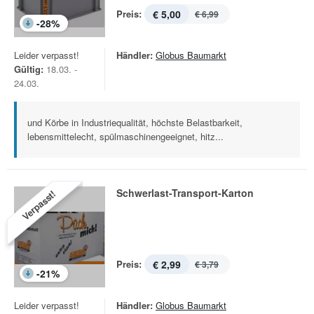
Preis:
€ 5,00
€ 6,99
-
28
%
Leider verpasst!
Händler:
Globus Baumarkt
Gültig:
18.03. -
24.03.
und Körbe in Industriequalität, höchste Belastbarkeit,
lebensmittelecht, spülmaschinengeeignet, hitz...
Schwerlast-Transport-Karton
Verpasst!
Preis:
€ 2,99
€ 3,79
-
21
%
Leider verpasst!
Händler:
Globus Baumarkt