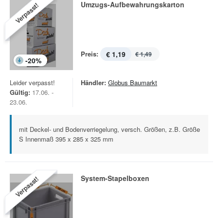
Umzugs-Aufbewahrungskarton
Verpasst!
Preis:
€ 1,19
€ 1,49
-
20
%
Leider verpasst!
Händler:
Globus Baumarkt
Gültig:
17.06. -
23.06.
mit Deckel- und Bodenverriegelung, versch. Größen, z.B. Größe
S Innenmaß 395 x 285 x 325 mm
System-Stapelboxen
Verpasst!