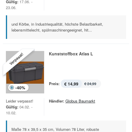
Gültig:
17.06. -
23.06.
und Körbe, in Industriequalität, höchste Belastbarkeit,
lebensmittelecht, spülmaschinengeeignet, hit...
Kunststoffbox Atlas L
Verpasst!
Preis:
€ 14,99
€ 24,99
-
40
%
Leider verpasst!
Händler:
Globus Baumarkt
Gültig:
04.02. -
10.02.
Maße 78 x 39,5 x 35 cm, Volumen 78 Liter, robuste