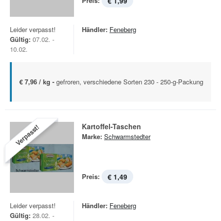
Preis:
€ 1,99
Leider verpasst!
Händler:
Feneberg
Gültig:
07.02. -
10.02.
€ 7,96 / kg -
gefroren, verschiedene Sorten 230 - 250-g-Packung
Kartoffel-Taschen
Verpasst!
Marke:
Schwarmstedter
Preis:
€ 1,49
Leider verpasst!
Händler:
Feneberg
Gültig:
28.02. -