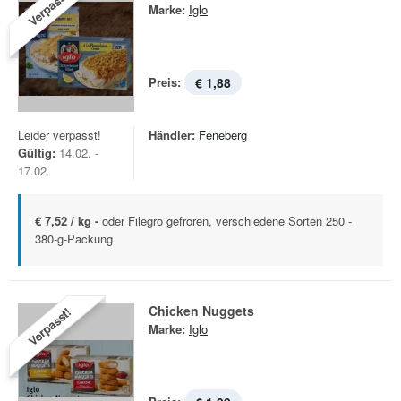
Verpasst!
Marke:
Iglo
Preis:
€ 1,88
Leider verpasst!
Händler:
Feneberg
Gültig:
14.02. -
17.02.
€ 7,52 / kg -
oder Filegro gefroren, verschiedene Sorten 250 -
380-g-Packung
Chicken Nuggets
Verpasst!
Marke:
Iglo