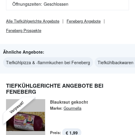
Öffnungszeiten:
Geschlossen
Alle
Tiefkühlgerichte
Angebote
Feneberg
Angebote
Feneberg
Prospekte
Ähnliche Angebote:
Tiefkühlpizza & -flammkuchen bei Feneberg
Tiefkühlbackwaren 
TIEFKÜHLGERICHTE ANGEBOTE BEI
FENEBERG
Blaukraut gekocht
Verpasst!
Marke:
Gourmella
Preis:
€ 1,99