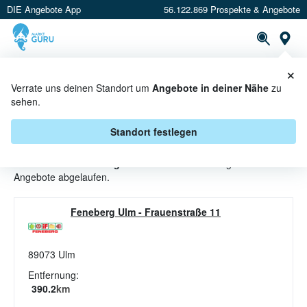
DIE Angebote App
56.122.869 Prospekte & Angebote
St
×
PROSPEKTE
ANGEBOTE
CASHBACK
Verrate uns deinen Standort um
Angebote in deiner Nähe
zu
sehen.
TIEFKÜHLGERICHTE ANGEBOTE
& AKTIONEN BEI FENEBERG
Standort festlegen
Beim Händler
Feneberg
sind aktuell alle Tiefkühlgerichte-
Angebote abgelaufen.
Feneberg Ulm
-
Frauenstraße 11
89073
Ulm
Entfernung:
390.2
km