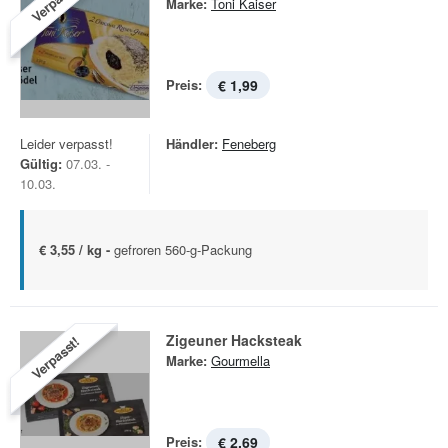
Verpasst!
Marke:
Toni Kaiser
Preis:
€ 1,99
Leider verpasst!
Händler:
Feneberg
Gültig:
07.03. -
10.03.
€ 3,55 / kg -
gefroren 560-g-Packung
Zigeuner Hacksteak
Verpasst!
Marke:
Gourmella
Preis:
€ 2,69