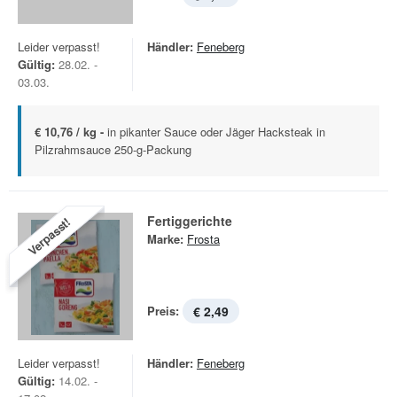
Leider verpasst!
Händler:
Feneberg
Gültig:
28.02. -
03.03.
€ 10,76 / kg -
in pikanter Sauce oder Jäger Hacksteak in
Pilzrahmsauce 250-g-Packung
Fertiggerichte
Verpasst!
Marke:
Frosta
Preis:
€ 2,49
Leider verpasst!
Händler:
Feneberg
Gültig:
14.02. -