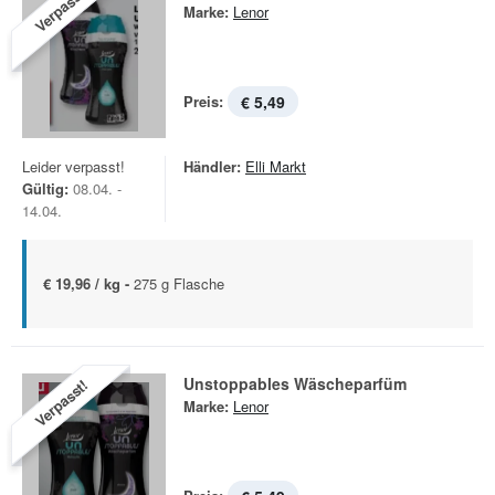
Verpasst!
Marke:
Lenor
Preis:
€ 5,49
Leider verpasst!
Händler:
Elli Markt
Gültig:
08.04. -
14.04.
€ 19,96 / kg -
275 g Flasche
Unstoppables Wäscheparfüm
Verpasst!
Marke:
Lenor