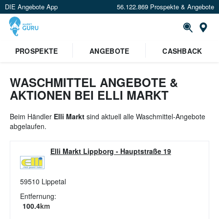
DIE Angebote App
56.122.869 Prospekte & Angebote
St
×
PROSPEKTE
ANGEBOTE
CASHBACK
Verrate uns deinen Standort um
Angebote in deiner Nähe
zu
sehen.
WASCHMITTEL ANGEBOTE &
AKTIONEN BEI ELLI MARKT
Standort festlegen
Beim Händler
Elli Markt
sind aktuell alle Waschmittel-Angebote
abgelaufen.
Elli Markt Lippborg
-
Hauptstraße 19
59510
Lippetal
Entfernung:
100.4
km