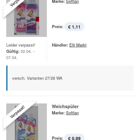
Verpasst!
Marke:
Softlan
Preis:
€ 1,11
Leider verpasst!
Händler:
Elli Markt
Gültig:
02.04. -
07.04.
versch. Varianten 27/28 WA
Weichspüler
Verpasst!
Marke:
Softlan
Preis:
€ 0,99