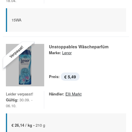
18.04.
15WA
Unstoppables Wäscheparfüm
Verpasst!
Marke:
Lenor
Preis:
€ 5,49
Leider verpasst!
Händler:
Elli Markt
Gültig:
30.09. -
06.10.
€ 26,14 / kg -
210 g