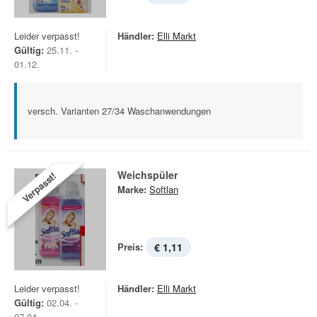
Leider verpasst!
Händler:
Elli Markt
Gültig:
25.11. -
01.12.
versch. Varianten 27/34 Waschanwendungen
Weichspüler
Verpasst!
Marke:
Softlan
Preis:
€ 1,11
Leider verpasst!
Händler:
Elli Markt
Gültig:
02.04. -
07.04.